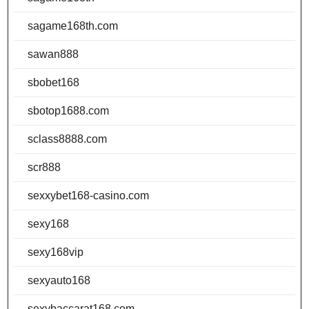
sagame168th.com
sawan888
sbobet168
sbotop1688.com
sclass8888.com
scr888
sexxybet168-casino.com
sexy168
sexy168vip
sexyauto168
sexybaccarat168.com