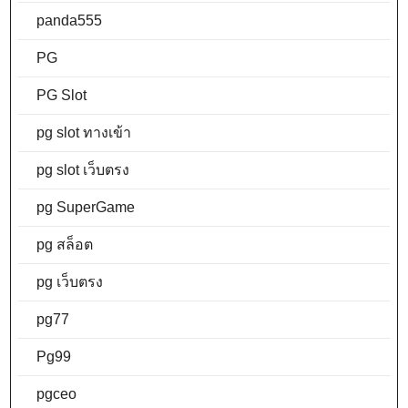
panda555
PG
PG Slot
pg slot ทางเข้า
pg slot เว็บตรง
pg SuperGame
pg สล็อต
pg เว็บตรง
pg77
Pg99
pgceo