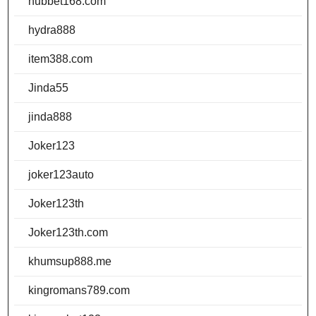
hubbet168.com
hydra888
item388.com
Jinda55
jinda888
Joker123
joker123auto
Joker123th
Joker123th.com
khumsup888.me
kingromans789.com