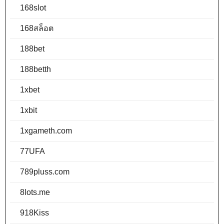
168slot
168สล็อต
188bet
188betth
1xbet
1xbit
1xgameth.com
77UFA
789pluss.com
8lots.me
918Kiss