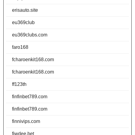
erisauto.site
eu369club
eu369clubs.com
faro168
fcharoenkit168.com
fcharoenkit168.com
ff123th
finfinbet789.com
finfinbet789.com
finnivips.com
fiwdee.bet