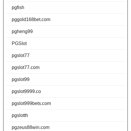
pgfish
pggold168bet.com
pgheng99
PGSlot
pgslot77
pgslot77.com
pgslot99
pgslot9999.co
pgslot999bets.com
pgslotth
pgzeus88win.com