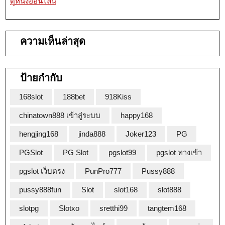
ดูหนังออนไลน์
ความเห็นล่าสุด
ป้ายกำกับ
168slot
188bet
918Kiss
chinatown888 เข้าสู่ระบบ
happy168
hengjing168
jinda888
Joker123
PG
PGSlot
PG Slot
pgslot99
pgslot ทางเข้า
pgslot เว็บตรง
PunPro777
Pussy888
pussy888fun
Slot
slot168
slot888
slotpg
Slotxo
sretthi99
tangtem168