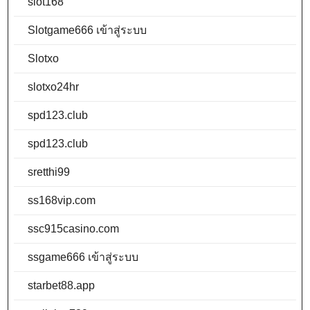
slot168
Slotgame666 เข้าสู่ระบบ
Slotxo
slotxo24hr
spd123.club
spd123.club
sretthi99
ss168vip.com
ssc915casino.com
ssgame666 เข้าสู่ระบบ
starbet88.app