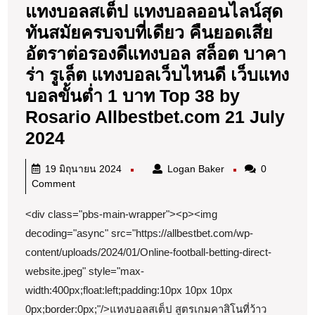
แทงบอลสเต็ป แทงบอลออนไลน์สุด
ทันสมัยครบจบที่เดียว คืนยอดเสีย
อัตราต่อรองดีแทงบอล สล็อต บาคา
ร่า รูเล็ต แทงบอลเว็บไหนดี เว็บแทง
บอลขั้นต่ำ 1 บาท Top 38 by
Rosario Allbestbet.com 21 July
แทง
2024
บอล
19
Logan
19 มิถุนายน 2024
Logan Baker
0
ส
มิถุนายน
Baker
Comment
เต็ป
2024
<div class="pbs-main-wrapper"><p><img
แทง
decoding="async" src="https://allbestbet.com/wp-
บอล
content/uploads/2024/01/Online-football-betting-direct-
ออนไลน์
website.jpeg" style="max-
สุด
width:400px;float:left;padding:10px 10px 10px
ทัน
0px;border:0px;"/>แทงบอลสเต็ป สูตรเกมคาสิโนที่ว้าว