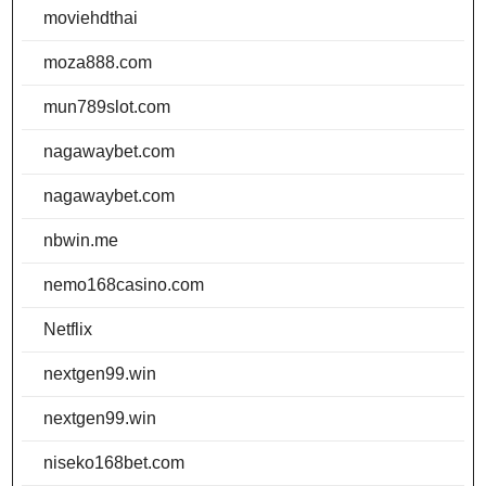
moviehdthai
moza888.com
mun789slot.com
nagawaybet.com
nagawaybet.com
nbwin.me
nemo168casino.com
Netflix
nextgen99.win
nextgen99.win
niseko168bet.com