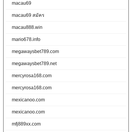
macau69
macau69 สมัคร
macau888.win
mario678.info
megawaysbet789.com
megawaysbet789.net
mercyrosa168.com
mercyrosa168.com
mexicanoo.com
mexicanoo.com
mfj889xx.com