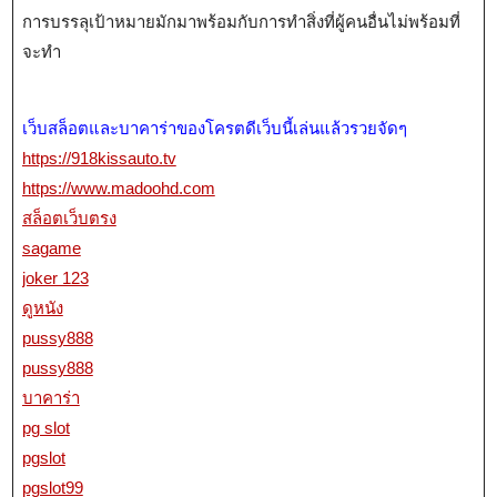
บา
การบรรลุเป้าหมายมักมาพร้อมกับการทำสิ่งที่ผู้คนอื่นไม่พร้อมที่
คา
จะทำ
ร่า
รู
เว็บสล็อตและบาคาร่าของโครตดีเว็บนี้เล่นแล้วรวยจัดๆ
เล็ต
https://918kissauto.tv
แทง
https://www.madoohd.com
บอล
สล็อตเว็บตรง
sagame
เว็บ
joker 123
ไหน
ดูหนัง
ดี
pussy888
เว็บ
pussy888
แทง
บาคาร่า
บอล
pg slot
ขั้น
pgslot
ต่ำ
pgslot99