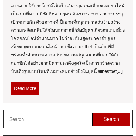
สมัย
มากมาย ใช้ประโยชน์ได้จริง</p> <p>เกมเสี่ยงดวงออนไลน์
ครบ
เป็นเกมที่ความมีชัยที่หลายๆคน ต้องการจะมาเล่าการบรรลุ
จบ
เป้าหมายกัน ด้วยความที่เป็นเกมที่สนุกสนานเล่นง่ายสร้าง
ความเพลิดเพลินให้จริงนอกจากนี้ก็ยังมีสูตรเกี่ยวกับเกมเสี่ยง
ที่
โชคออนไลน์จำนวนมาก ไม่ว่าจะเป็นสูตรบาคาร่า สูตร
เดียว
สล็อต สูตรบอลออนไลน์ ฯลฯ ซึ่ง allbestbet เป็นเว็บที่มี
คืน
พร้อมทั้งศักยภาพความสบายความสนุกสนานที่มอบให้กับ
ยอด
สมาชิกได้อย่างมากมีความน่าดึงดูดใจเป็นการสร้างความ
เสีย
บันเทิงรูปแบบใหม่ที่เหมาะสมอย่างยิ่งในยุคนี้ allbestbet[...]
อัตรา
ต่อ
Read
Read More
รอง
More
ดี
แทง
Search
บอล
for:
สล็อต