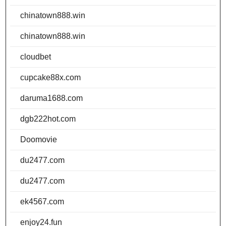
chinatown888.win
chinatown888.win
cloudbet
cupcake88x.com
daruma1688.com
dgb222hot.com
Doomovie
du2477.com
du2477.com
ek4567.com
enjoy24.fun