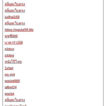
สล็อตเว็บตรง
สล็อตเว็บตรง
judhai168
สล็อตเว็บตรง
https://pgslot99.life
พุซซี่888
บาคาร่า168
slotxo
slotpg
หนังโป๊ไทย
1xbet
pg slot
pgslot888
allbet24
pgslot
สล็อตเว็บตรง