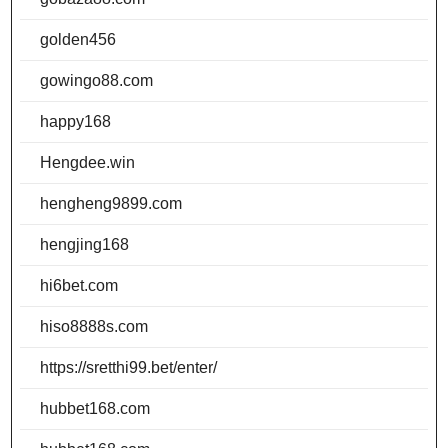
golden456
gowingo88.com
happy168
Hengdee.win
hengheng9899.com
hengjing168
hi6bet.com
hiso8888s.com
https://sretthi99.bet/enter/
hubbet168.com