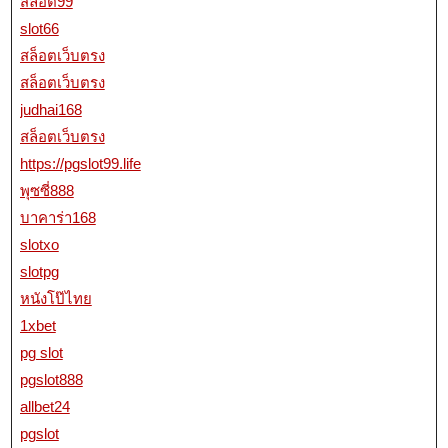
สล็อต99
slot66
สล็อตเว็บตรง
สล็อตเว็บตรง
judhai168
สล็อตเว็บตรง
https://pgslot99.life
พุซซี่888
บาคาร่า168
slotxo
slotpg
หนังโป๊ไทย
1xbet
pg slot
pgslot888
allbet24
pgslot