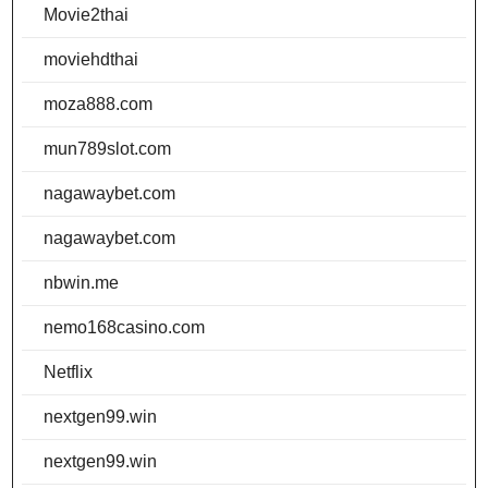
Movie2thai
moviehdthai
moza888.com
mun789slot.com
nagawaybet.com
nagawaybet.com
nbwin.me
nemo168casino.com
Netflix
nextgen99.win
nextgen99.win