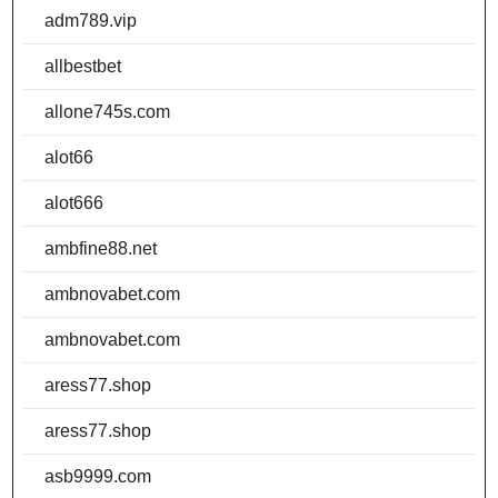
adm789.vip
allbestbet
allone745s.com
alot66
alot666
ambfine88.net
ambnovabet.com
ambnovabet.com
aress77.shop
aress77.shop
asb9999.com