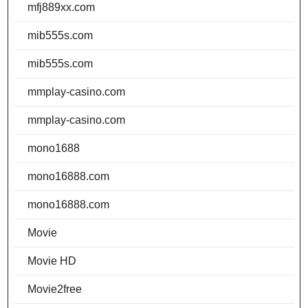
mfj889xx.com
mib555s.com
mib555s.com
mmplay-casino.com
mmplay-casino.com
mono1688
mono16888.com
mono16888.com
Movie
Movie HD
Movie2free