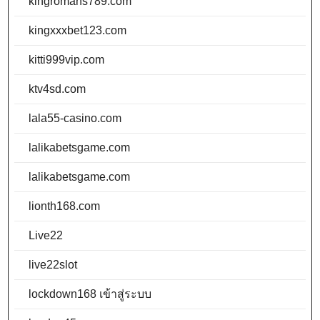
kingromans789.com
kingxxxbet123.com
kitti999vip.com
ktv4sd.com
lala55-casino.com
lalikabetsgame.com
lalikabetsgame.com
lionth168.com
Live22
live22slot
lockdown168 เข้าสู่ระบบ