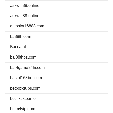
askwin88.online
askwin88.online
autoslot16888.com
ba88th.com
Baccarat
baj88thbz.com
bar4game24hr.com
baslot168bet.com
betboxclubs.com
betflixtikto.info
betm4vip.com