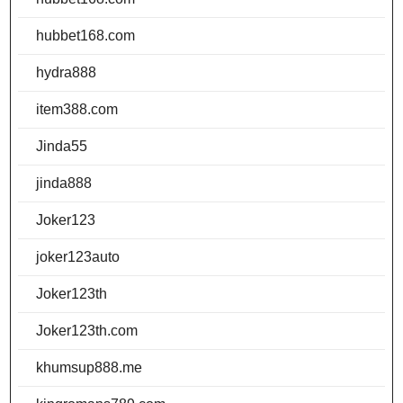
hubbet168.com
hydra888
item388.com
Jinda55
jinda888
Joker123
joker123auto
Joker123th
Joker123th.com
khumsup888.me