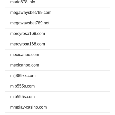
mario678.info
megawaysbet789.com
megawaysbet789.net
mercyrosa168.com
mercyrosa168.com
mexicanoo.com
mexicanoo.com
mfj889xx.com
mib555s.com
mib555s.com
mmplay-casino.com