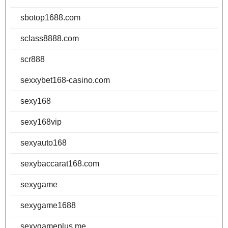
sbotop1688.com
sclass8888.com
scr888
sexxybet168-casino.com
sexy168
sexy168vip
sexyauto168
sexybaccarat168.com
sexygame
sexygame1688
sexygameplus.me