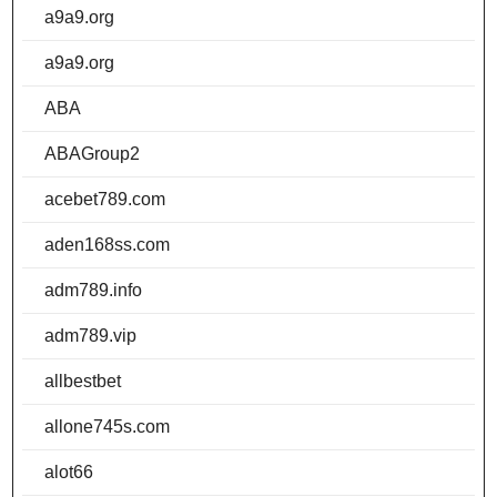
a9a9.org
a9a9.org
ABA
ABAGroup2
acebet789.com
aden168ss.com
adm789.info
adm789.vip
allbestbet
allone745s.com
alot66