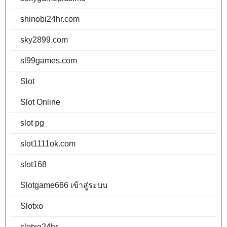
shinobi24hr.com
sky2899.com
sl99games.com
Slot
Slot Online
slot pg
slot1111ok.com
slot168
Slotgame666 เข้าสู่ระบบ
Slotxo
slotxo24hr