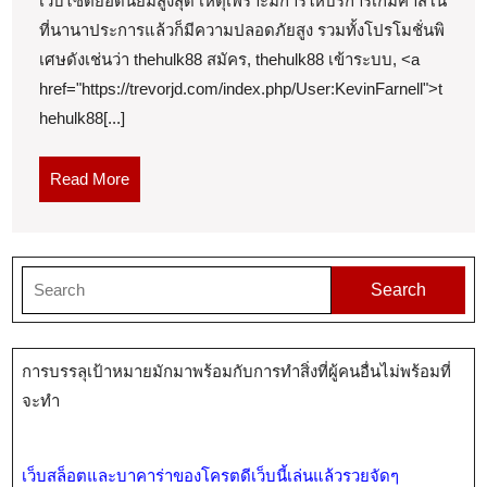
เว็บไซต์ยอดนิยมสูงสุด เหตุเพราะมีการให้บริการเกมคาสิโน
ไม่มี
ที่นานาประการแล้วก็มีความปลอดภัยสูง รวมทั้งโปรโมชั่นพิ
ซ้ำ
เศษดังเช่นว่า thehulk88 สมัคร, thehulk88 เข้าระบบ, <a
href="https://trevorjd.com/index.php/User:KevinFarnell">t
ธีม
hehulk88[...]
เข้ม
สบาย
Read
Read More
ตา
More
ดู
อันดับ
Search
เกม
for:
ทำ
เงิน
การบรรลุเป้าหมายมักมาพร้อมกับการทำสิ่งที่ผู้คนอื่นไม่พร้อมที่
สูง
จะทำ
สุด
แบบ
เว็บสล็อตและบาคาร่าของโครตดีเว็บนี้เล่นแล้วรวยจัดๆ