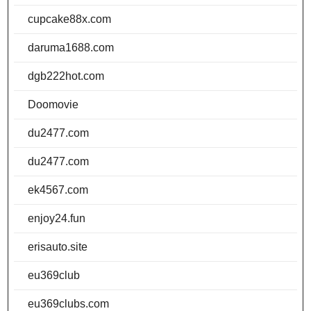
cupcake88x.com
daruma1688.com
dgb222hot.com
Doomovie
du2477.com
du2477.com
ek4567.com
enjoy24.fun
erisauto.site
eu369club
eu369clubs.com