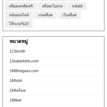
สล็อตเครดิตฟรี
สล็อตเว็บตรง
หนัง69
หนังออนไลน์
เกมสล็อต
เว็บสล็อต
โจ๊กเกอร์123
หมวดหมู่
123lionth
13satanbets.com
1688vegasx.com
168slot
168สล็อต
188bet