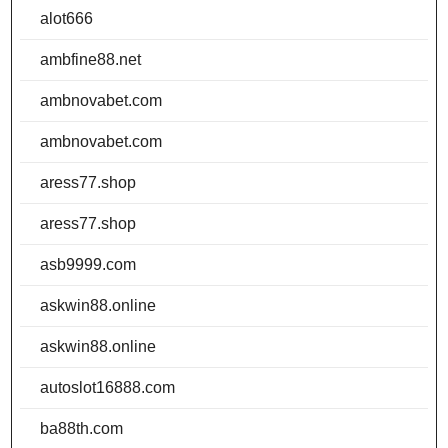
alot666
ambfine88.net
ambnovabet.com
ambnovabet.com
aress77.shop
aress77.shop
asb9999.com
askwin88.online
askwin88.online
autoslot16888.com
ba88th.com