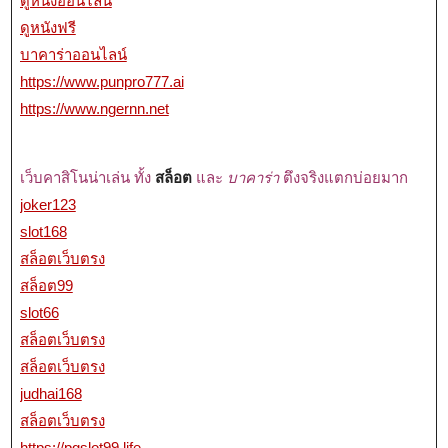
ดูหนังออนไลน์
ดูหนังฟรี
บาคาร่าออนไลน์
https://www.punpro777.ai
https://www.ngernn.net
เว็บคาสิโนน่าเล่น ทั้ง
สล็อต
และ
บาคาร่า
ตึงจริงแตกบ่อยมาก
joker123
slot168
สล็อตเว็บตรง
สล็อต99
slot66
สล็อตเว็บตรง
สล็อตเว็บตรง
judhai168
สล็อตเว็บตรง
https://pgslot99.life