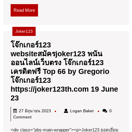
ตรง
Read
Read More
Joker123th.co
More
16
Joker123
โจ๊กเกอร์123
websiteสมัครjoker123 พนัน
ออนไลน์เว็บตรง โจ๊กเกอร์123
เครดิตฟรี Top 66 by Gregorio
โจ๊กเกอร์123
https://joker123th.com 19 June
โจ๊ก
23
เกอร์123
27
Logan
27 มิถุนายน 2023
Logan Baker
0
websiteสมัครjoker123
มิถุนายน
Baker
Comment
พนัน
2023
<div class="pbs-main-wrapper"><p>Joker123 ยอดเยี่ยม