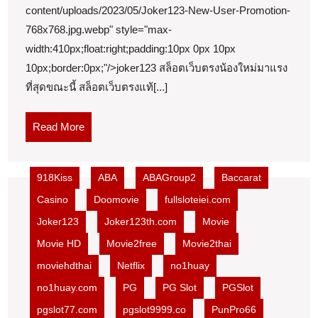
คา
content/uploads/2023/05/Joker123-New-User-Promotion-
768x768.jpg.webp" style="max-
สิ
width:410px;float:right;padding:10px 0px 10px
โน
10px;border:0px;"/>joker123 สล็อตเว็บตรงน้องใหม่มาแรง
ออนไ
ที่สุดขณะนี้ สล็อตเว็บตรงแท้[...]
เว็บ
เปิด
Read
Read More
ใหม่
More
joke
918Kiss
ABA
ABAGroup2
Baccarat
ใหม่
Casino
Doomovie
fullsloteiei.com
ล่าสุ
Joker123
Joker123th.com
Movie
Top
Movie HD
Movie2free
Movie2thai
85
by
moviehdthai
Netflix
no1huay
Phi
no1huay.com
PG
PG Slot
PGSlot
pgslot77.com
pgslot9999.co
PunPro66