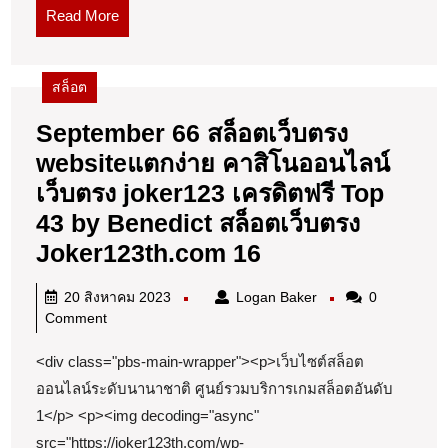
ยิง
Read
Read More
ปลา
More
คา
สิโน
สล็อต
กีฬา
September 66 สล็อตเว็บตรง
ป๊อก
websiteแตกง่าย คาสิโนออนไลน์
เด้ง
เว็บตรง joker123 เครดิตฟรี Top
joker123
43 by Benedict สล็อตเว็บตรง
รวม
September
Joker123th.com 16
เกม
66
ดัง
20
Logan
20 สิงหาคม 2023
Logan Baker
0
สล็อต
สิงหาคม
Baker
Comment
ทุก
เว็บ
2023
ค่าย
<div class="pbs-main-wrapper"><p>เว็บไซต์สล็อต
ตรง
ไว้
ออนไลน์ระดับนานาชาติ ศูนย์รวมบริการเกมสล็อตอันดับ
websiteแตก
ที่
1</p> <p><img decoding="async"
ง่าย
src="https://joker123th.com/wp-