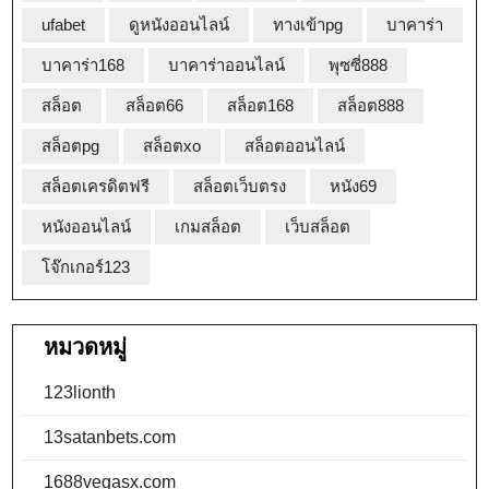
ufabet
ดูหนังออนไลน์
ทางเข้าpg
บาคาร่า
บาคาร่า168
บาคาร่าออนไลน์
พุซซี่888
สล็อต
สล็อต66
สล็อต168
สล็อต888
สล็อตpg
สล็อตxo
สล็อตออนไลน์
สล็อตเครดิตฟรี
สล็อตเว็บตรง
หนัง69
หนังออนไลน์
เกมสล็อต
เว็บสล็อต
โจ๊กเกอร์123
หมวดหมู่
123lionth
13satanbets.com
1688vegasx.com