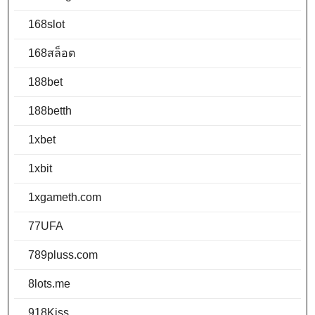
168slot
168สล็อต
188bet
188betth
1xbet
1xbit
1xgameth.com
77UFA
789pluss.com
8lots.me
918Kiss