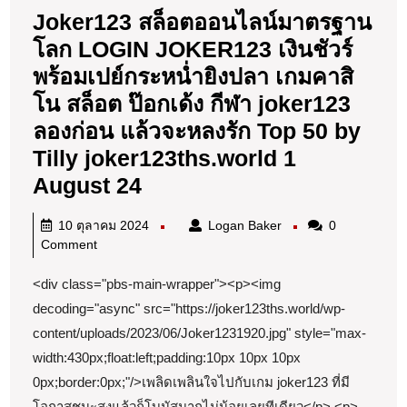
Joker123 สล็อตออนไลน์มาตรฐาน
โลก LOGIN JOKER123 เงินชัวร์
พร้อมเปย์กระหน่ำยิงปลา เกมคาสิ
โน สล็อต ป๊อกเด้ง กีฬา joker123
ลองก่อน แล้วจะหลงรัก Top 50 by
Tilly joker123ths.world 1
Joker123
August 24
สล็อต
10
Logan
10 ตุลาคม 2024
Logan Baker
0
ออนไลน์
ตุลาคม
Baker
Comment
มาตรฐาน
2024
<div class="pbs-main-wrapper"><p><img
โลก
decoding="async" src="https://joker123ths.world/wp-
LOGIN
content/uploads/2023/06/Joker1231920.jpg" style="max-
JOKER123
width:430px;float:left;padding:10px 10px 10px
เงิน
0px;border:0px;"/>เพลิดเพลินใจไปกับเกม joker123 ที่มี
ชัวร์
โอกาสชนะสูงแล้วก็โบนัสมากไม่น้อยเลยทีเดียว</p> <p>