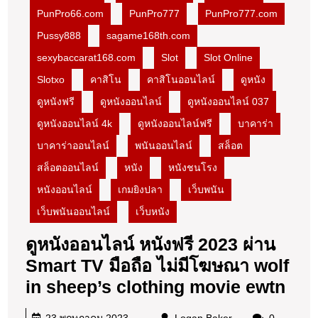
PunPro66.com
PunPro777
PunPro777.com
Pussy888
sagame168th.com
sexybaccarat168.com
Slot
Slot Online
Slotxo
คาสิโน
คาสิโนออนไลน์
ดูหนัง
ดูหนังฟรี
ดูหนังออนไลน์
ดูหนังออนไลน์ 037
ดูหนังออนไลน์ 4k
ดูหนังออนไลน์ฟรี
บาคาร่า
บาคาร่าออนไลน์
พนันออนไลน์
สล็อต
สล็อตออนไลน์
หนัง
หนังชนโรง
หนังออนไลน์
เกมยิงปลา
เว็บพนัน
เว็บพนันออนไลน์
เว็บหนัง
ดูหนังออนไลน์ หนังฟรี 2023 ผ่าน
Smart TV มือถือ ไม่มีโฆษณา wolf
ดู
in sheep’s clothing movie ewtn
หนัง
23
Logan
23 พฤษภาคม 2023
Logan Baker
0