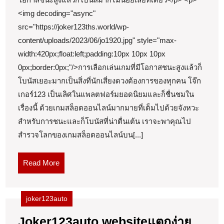
พร้อม
<img decoding="async"
เปย์
src="https://joker123ths.world/wp-
กระหน่ำ
content/uploads/2023/06/jo1920.jpg" style="max-
width:420px;float:left;padding:10px 10px 10px
ยิง
0px;border:0px;"/>การเลือกเล่นเกมที่มีโอกาสชนะสูงแล้วก็
ปลา
โบนัสเยอะมากเป็นสิ่งที่นักเสี่ยงดวงต้องการของทุกคน โจ๊ก
เกม
เกอร์123 เป็นเลิศในแพลตฟอร์มยอดนิยมและก็ชื่นชมใน
คา
เรื่องนี้ ด้วยเกมสล็อตออนไลน์มากมายที่เต็มไปด้วยจังหวะ
สิโน
สำหรับการชนะและก็โบนัสที่น่าตื่นเต้น เราจะพาคุณไป
สล็อต
สำรวจโลกของเกมสล็อตออนไลน์บน[...]
ป๊อก
เด้ง
Read
Read More
More
กีฬา
joker123
joker123auto
ลอง
Joker123auto websiteแตกง่าย
ก่อน