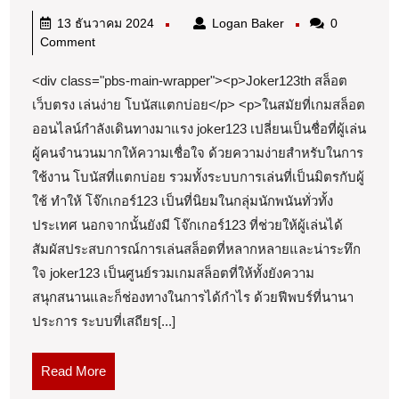
joker123ths.ne
13
Logan
13 ธันวาคม 2024
Logan Baker
0
31
ธันวาคม
Baker
Comment
ม.ค.
2024
<div class="pbs-main-wrapper"><p>Joker123th สล็อต
25
เว็บตรง เล่นง่าย โบนัสแตกบ่อย</p> <p>ในสมัยที่เกมสล็อต
โจ๊ก
ออนไลน์กำลังเดินทางมาแรง joker123 เปลี่ยนเป็นชื่อที่ผู้เล่น
เกอร์123
ผู้คนจำนวนมากให้ความเชื่อใจ ด้วยความง่ายสำหรับในการ
เกม
ใช้งาน โบนัสที่แตกบ่อย รวมทั้งระบบการเล่นที่เป็นมิตรกับผู้
สล็อต
ใช้ ทำให้ โจ๊กเกอร์123 เป็นที่นิยมในกลุ่มนักพนันทั่วทั้ง
ที่
ประเทศ นอกจากนั้นยังมี โจ๊กเกอร์123 ที่ช่วยให้ผู้เล่นได้
เหมาะ
สัมผัสประสบการณ์การเล่นสล็อตที่หลากหลายและน่าระทึก
กับ
ใจ joker123 เป็นศูนย์รวมเกมสล็อตที่ให้ทั้งยังความ
สนุกสนานและก็ช่องทางในการได้กำไร ด้วยฟีพบร์ที่นานา
คน
ประการ ระบบที่เสถียร[...]
ไทย
JOKER123
Read
Read More
ฟรี
More