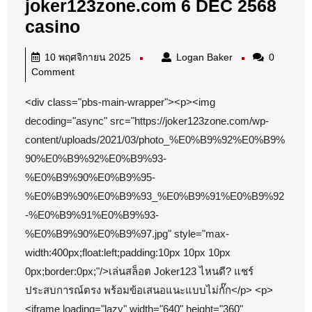
82
joker123zone.com 6 DEC 2568
by
เว็บ
casino
Dwight
เปิด
10
Logan
10 พฤศจิกายน 2025
Logan Baker
0
14
ใหม่
พฤศจิกายน
Baker
Comment
เวป
Joker123th
2025
<div class="pbs-main-wrapper"><p><img
ไซต์
ใหม่
decoding="async" src="https://joker123zone.com/wp-
ตรง
ล่าสุด
content/uploads/2021/03/photo_%E0%B9%92%E0%B9%
March
Top
90%E0%B9%92%E0%B9%93-
69
38
%E0%B9%90%E0%B9%95-
by
%E0%B9%90%E0%B9%93_%E0%B9%91%E0%B9%92
Arlette
-%E0%B9%91%E0%B9%93-
webแจก
%E0%B9%90%E0%B9%97.jpg" style="max-
หนัก
width:400px;float:left;padding:10px 10px 10px
0px;border:0px;"/>เล่นสล็อต Joker123 ไหนดี? แชร์
เทคนิค
ประสบการณ์ตรง พร้อมข้อเสนอแนะแบบไม่กั๊ก</p> <p>
ปั่น
<iframe loading="lazy" width="640" height="360"