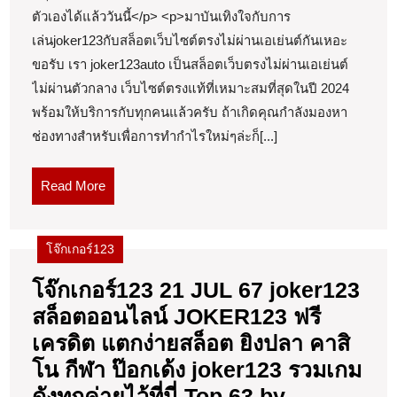
ตัวเองได้แล้ววันนี้</p> <p>มาบันเทิงใจกับการ
61
เล่นjoker123กับสล็อตเว็บไซต์ตรงไม่ผ่านเอเย่นต์กันเหอะ
by
ขอรับ เรา joker123auto เป็นสล็อตเว็บตรงไม่ผ่านเอเย่นต์
Brian
ไม่ผ่านตัวกลาง เว็บไซต์ตรงแท้ที่เหมาะสมที่สุดในปี 2024
joker123auto
พร้อมให้บริการกับทุกคนแล้วครับ ถ้าเกิดคุณกำลังมองหา
joker123auto.com
ช่องทางสำหรับเพื่อการทำกำไรใหม่ๆล่ะก็[...]
7
Read
Read More
More
โจ๊กเกอร์123
โจ๊กเกอร์123 21 JUL 67 joker123
สล็อตออนไลน์ JOKER123 ฟรี
เครดิต แตกง่ายสล็อต ยิงปลา คาสิ
โน กีฬา ป๊อกเด้ง joker123 รวมเกม
ดังทุกค่ายไว้ที่นี่ Top 63 by