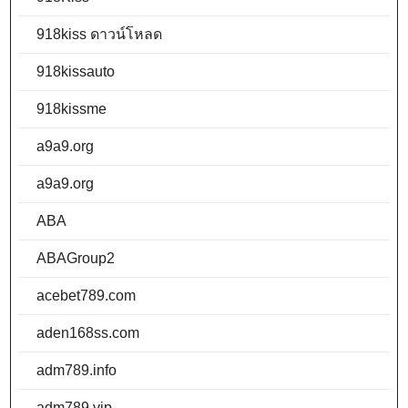
918kiss ดาวน์โหลด
918kissauto
918kissme
a9a9.org
a9a9.org
ABA
ABAGroup2
acebet789.com
aden168ss.com
adm789.info
adm789.vip