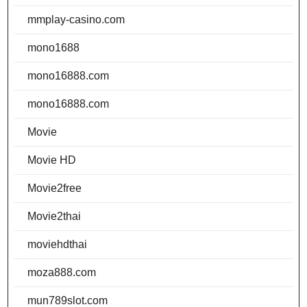
mmplay-casino.com
mono1688
mono16888.com
mono16888.com
Movie
Movie HD
Movie2free
Movie2thai
moviehdthai
moza888.com
mun789slot.com