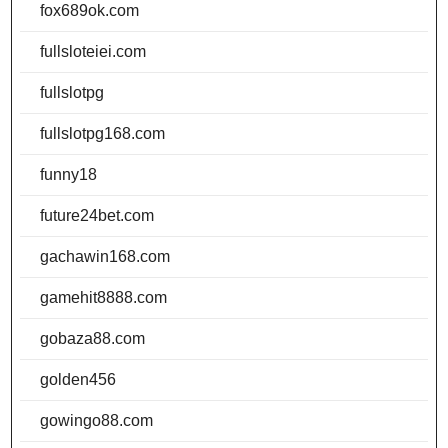
fox689ok.com
fullsloteiei.com
fullslotpg
fullslotpg168.com
funny18
future24bet.com
gachawin168.com
gamehit8888.com
gobaza88.com
golden456
gowingo88.com