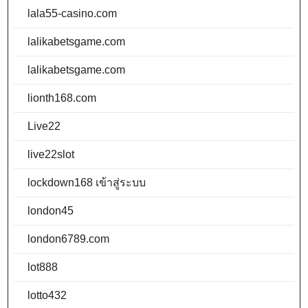
lala55-casino.com
lalikabetsgame.com
lalikabetsgame.com
lionth168.com
Live22
live22slot
lockdown168 เข้าสู่ระบบ
london45
london6789.com
lot888
lotto432