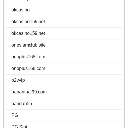
okcasino
okcasino159.net
okcasino159.net
onesiamclub.site
onoplus168.com
onoplus168.com
p2vvip
pananthai99.com
panda555
PG
PG Slot