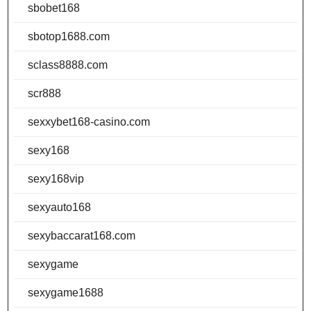
sbobet168
sbotop1688.com
sclass8888.com
scr888
sexxybet168-casino.com
sexy168
sexy168vip
sexyauto168
sexybaccarat168.com
sexygame
sexygame1688