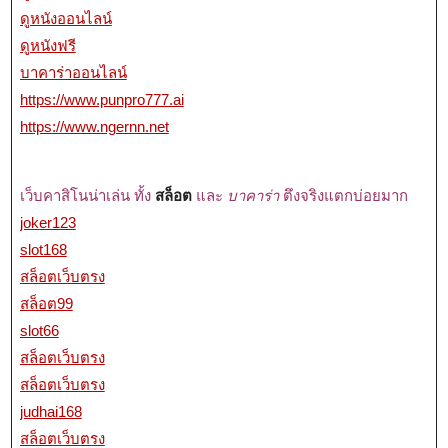
นี่
ดูหนังออนไลน์
ดูหนังฟรี
Top
บาคาร่าออนไลน์
74
https://www.punpro777.ai
by
https://www.ngernn.net
Rocky
เว็บคาสิโนน่าเล่น ทั้ง
สล็อต
และ
บาคาร่า
ตึงจริงแตกบ่อยมาก
joker123
slot168
สล็อตเว็บตรง
สล็อต99
slot66
สล็อตเว็บตรง
สล็อตเว็บตรง
judhai168
สล็อตเว็บตรง