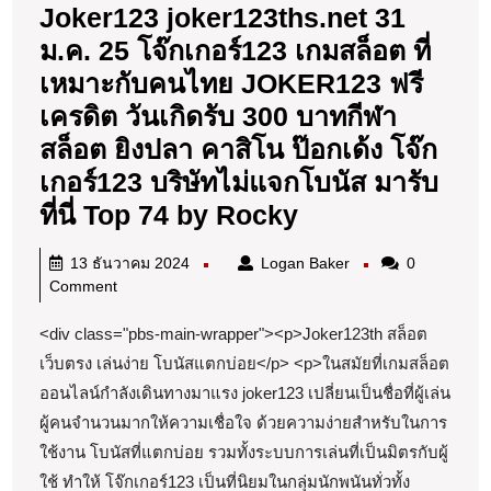
Joker123 joker123ths.net 31
ม.ค. 25 โจ๊กเกอร์123 เกมสล็อต ที่
เหมาะกับคนไทย JOKER123 ฟรี
เครดิต วันเกิดรับ 300 บาทกีฬา
สล็อต ยิงปลา คาสิโน ป๊อกเด้ง โจ๊ก
เกอร์123 บริษัทไม่แจกโบนัส มารับ
Joker123
ที่นี่ Top 74 by Rocky
joker123ths.ne
13
Logan
13 ธันวาคม 2024
Logan Baker
0
31
ธันวาคม
Baker
Comment
ม.ค.
2024
<div class="pbs-main-wrapper"><p>Joker123th สล็อต
25
เว็บตรง เล่นง่าย โบนัสแตกบ่อย</p> <p>ในสมัยที่เกมสล็อต
โจ๊ก
ออนไลน์กำลังเดินทางมาแรง joker123 เปลี่ยนเป็นชื่อที่ผู้เล่น
เกอร์123
ผู้คนจำนวนมากให้ความเชื่อใจ ด้วยความง่ายสำหรับในการ
เกม
ใช้งาน โบนัสที่แตกบ่อย รวมทั้งระบบการเล่นที่เป็นมิตรกับผู้
สล็อต
ใช้ ทำให้ โจ๊กเกอร์123 เป็นที่นิยมในกลุ่มนักพนันทั่วทั้ง