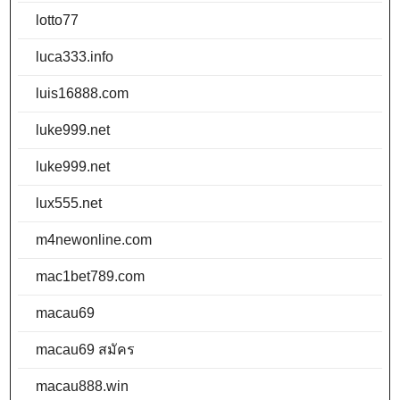
lotto77
luca333.info
luis16888.com
luke999.net
luke999.net
lux555.net
m4newonline.com
mac1bet789.com
macau69
macau69 สมัคร
macau888.win