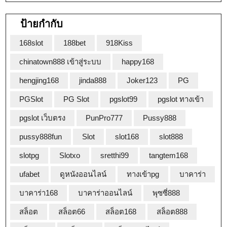
ป้ายกำกับ
168slot
188bet
918Kiss
chinatown888 เข้าสู่ระบบ
happy168
hengjing168
jinda888
Joker123
PG
PGSlot
PG Slot
pgslot99
pgslot ทางเข้า
pgslot เว็บตรง
PunPro777
Pussy888
pussy888fun
Slot
slot168
slot888
slotpg
Slotxo
sretthi99
tangtem168
ufabet
ดูหนังออนไลน์
ทางเข้าpg
บาคาร่า
บาคาร่า168
บาคาร่าออนไลน์
พุซซี่888
สล็อต
สล็อต66
สล็อต168
สล็อต888