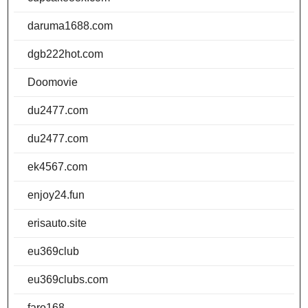
daruma1688.com
dgb222hot.com
Doomovie
du2477.com
du2477.com
ek4567.com
enjoy24.fun
erisauto.site
eu369club
eu369clubs.com
faro168