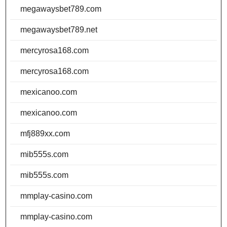
megawaysbet789.com
megawaysbet789.net
mercyrosa168.com
mercyrosa168.com
mexicanoo.com
mexicanoo.com
mfj889xx.com
mib555s.com
mib555s.com
mmplay-casino.com
mmplay-casino.com