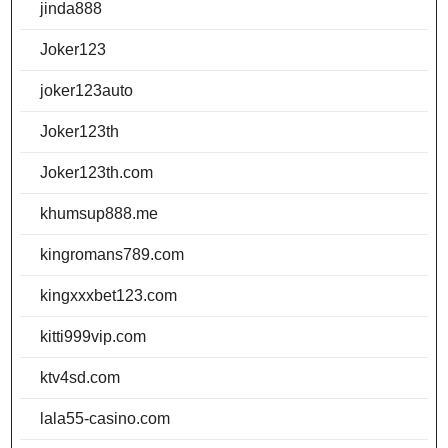
jinda888
Joker123
joker123auto
Joker123th
Joker123th.com
khumsup888.me
kingromans789.com
kingxxxbet123.com
kitti999vip.com
ktv4sd.com
lala55-casino.com