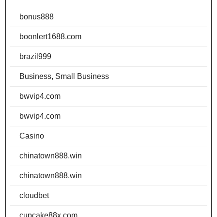
bonus888
boonlert1688.com
brazil999
Business, Small Business
bwvip4.com
bwvip4.com
Casino
chinatown888.win
chinatown888.win
cloudbet
cupcake88x.com