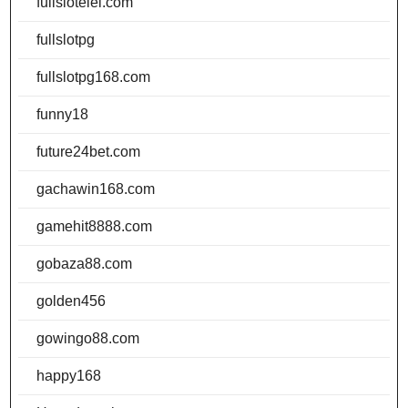
fullsloteiei.com
fullslotpg
fullslotpg168.com
funny18
future24bet.com
gachawin168.com
gamehit8888.com
gobaza88.com
golden456
gowingo88.com
happy168