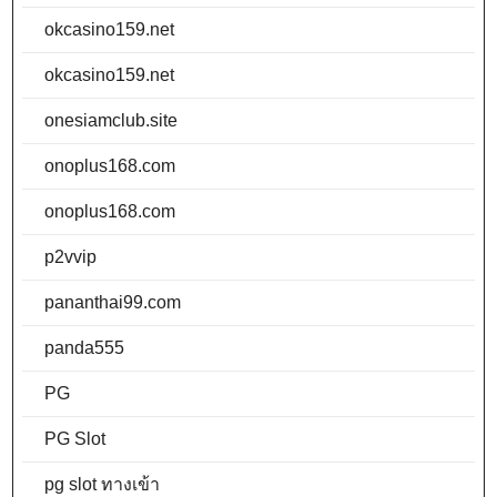
okcasino159.net
okcasino159.net
onesiamclub.site
onoplus168.com
onoplus168.com
p2vvip
pananthai99.com
panda555
PG
PG Slot
pg slot ทางเข้า