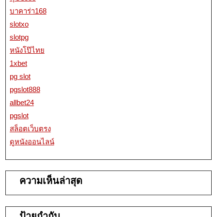
บาคาร่า168
slotxo
slotpg
หนังโป๊ไทย
1xbet
pg slot
pgslot888
allbet24
pgslot
สล็อตเว็บตรง
ดูหนังออนไลน์
ความเห็นล่าสุด
ป้ายกำกับ