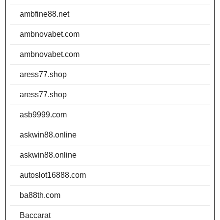
ambfine88.net
ambnovabet.com
ambnovabet.com
aress77.shop
aress77.shop
asb9999.com
askwin88.online
askwin88.online
autoslot16888.com
ba88th.com
Baccarat