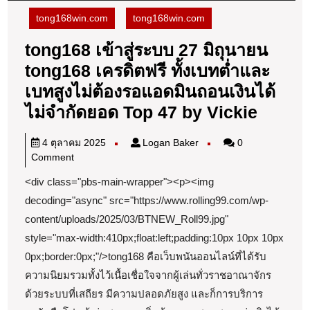
tong168win.com
tong168win.com
tong168 เข้าสู่ระบบ 27 มิถุนายน
tong168 เครดิตฟรี ทั้งเบทต่ำและ
เบทสูงไม่ต้องรอแอดมินถอนเงินได้
tong1
ไม่จำกัดยอด Top 47 by Vickie
เข้า
4
Logan
4 ตุลาคม 2025
Logan Baker
0
สู่
ตุลาคม
Baker
Comment
ระบบ
2025
<div class="pbs-main-wrapper"><p><img
27
decoding="async" src="https://www.rolling99.com/wp-
มิถุนา
content/uploads/2025/03/BTNEW_Roll99.jpg"
tong1
style="max-width:410px;float:left;padding:10px 10px 10px
เครดิต
0px;border:0px;"/>tong168 คือเว็บพนันออนไลน์ที่ได้รับ
ฟรี
ความนิยมรวมทั้งไว้เนื้อเชื่อใจจากผู้เล่นทั่วราชอาณาจักร
ด้วยระบบที่เสถียร มีความปลอดภัยสูง และก็การบริการ
ทั้ง