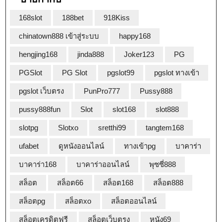
168slot
188bet
918Kiss
chinatown888 เข้าสู่ระบบ
happy168
hengjing168
jinda888
Joker123
PG
PGSlot
PG Slot
pgslot99
pgslot ทางเข้า
pgslot เว็บตรง
PunPro777
Pussy888
pussy888fun
Slot
slot168
slot888
slotpg
Slotxo
sretthi99
tangtem168
ufabet
ดูหนังออนไลน์
ทางเข้าpg
บาคาร่า
บาคาร่า168
บาคาร่าออนไลน์
พุซซี่888
สล็อต
สล็อต66
สล็อต168
สล็อต888
สล็อตpg
สล็อตxo
สล็อตออนไลน์
สล็อตเครดิตฟรี
สล็อตเว็บตรง
หนัง69