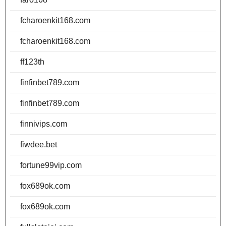
fcharoenkit168.com
fcharoenkit168.com
ff123th
finfinbet789.com
finfinbet789.com
finnivips.com
fiwdee.bet
fortune99vip.com
fox689ok.com
fox689ok.com