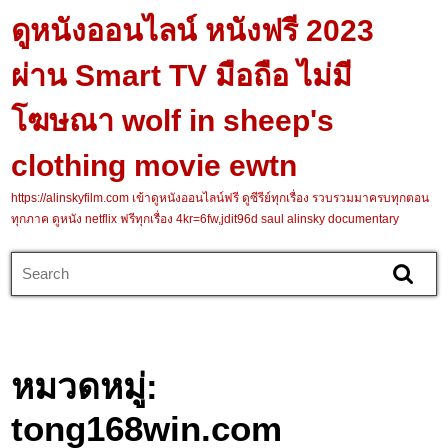
Skip
ดูหนังออนไลน์ หนังฟรี 2023
to
content
ผ่าน Smart TV มือถือ ไม่มี
Skip
to
โฆษณา wolf in sheep's
content
clothing movie ewtn
https://alinskyfilm.com เข้าดูหนังออนไลน์ฟรี ดูซีรีย์ทุกเรื่อง รวบรวมมาครบทุกตอน
ทุกภาค ดูหนัง netflix ฟรีทุกเรื่อง 4kr=6fw,jdit96d saul alinsky documentary
Search
for:
หมวดหมู่:
tong168win.com