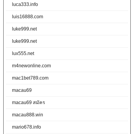
luca333.info
luis16888.com
luke999.net
luke999.net
lux555.net
m4newonline.com
mac1bet789.com
macau69
macau69 สมัคร
macau888.win
mario678.info