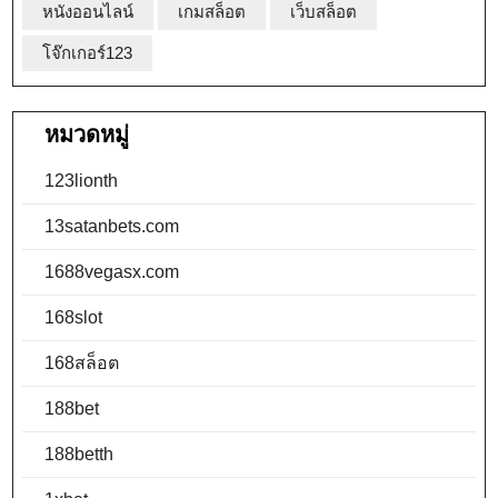
หนังออนไลน์
เกมสล็อต
เว็บสล็อต
โจ๊กเกอร์123
หมวดหมู่
123lionth
13satanbets.com
1688vegasx.com
168slot
168สล็อต
188bet
188betth