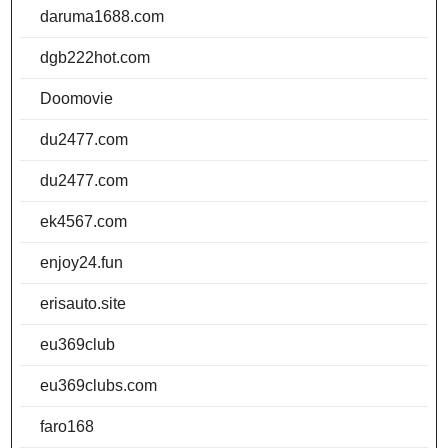
daruma1688.com
dgb222hot.com
Doomovie
du2477.com
du2477.com
ek4567.com
enjoy24.fun
erisauto.site
eu369club
eu369clubs.com
faro168