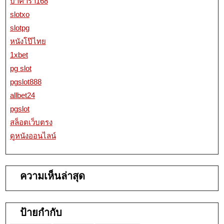
บาคาร่า168
slotxo
slotpg
หนังโป๊ไทย
1xbet
pg slot
pgslot888
allbet24
pgslot
สล็อตเว็บตรง
ดูหนังออนไลน์
ความเห็นล่าสุด
ป้ายกำกับ