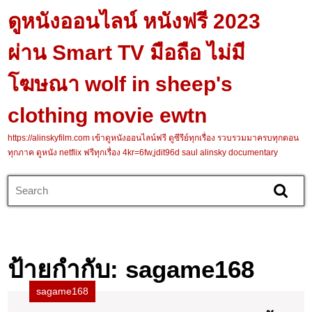
Skip
ดูหนังออนไลน์ หนังฟรี 2023
to
content
ผ่าน Smart TV มือถือ ไม่มี
Skip
to
โฆษณา wolf in sheep's
content
clothing movie ewtn
https://alinskyfilm.com เข้าดูหนังออนไลน์ฟรี ดูซีรีย์ทุกเรื่อง รวบรวมมาครบทุกตอน
ทุกภาค ดูหนัง netflix ฟรีทุกเรื่อง 4kr=6fw,jdit96d saul alinsky documentary
Search
for:
ป้ายกำกับ:
sagame168
sagame168