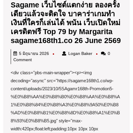
Sagame เว็บไซต์แตกง่าย ลองครั้ง
เดียวแล้วจะติดใจ บาคาร่าเกมทำ
เงินที่ใครก็เล่นได้ พนัน เว็บเปิดใหม่
เครดิตฟรี Top 79 by Margarita
Sa
sagame168th1.co 26 June 2569
เว็
5
Logan
5 มิถุนายน 2026
Logan Baker
0
แต
มิถุนายน
Baker
Comment
ง่าย
2026
<div class="pbs-main-wrapper"><p><img
ลอ
decoding="async" src="https://sagame168th1.co/wp-
ครั้
content/uploads/2023/10/5SAgamr168th-Promotion5-
เดี
%E0%B8%AA%E0%B8%B0%E0%B8%AA%E0%B8%A
แล้
1%E0%B8%84%E0%B8%A3%E0%B8%9A50%E0%B8
จะ
%AD%E0%B8%B1%E0%B8%8D%E0%B8%A1%E0%B
ติด
8%93%E0%B8%B5.jpg" style="max-
บา
width:420px;float:left;padding:10px 10px 10px