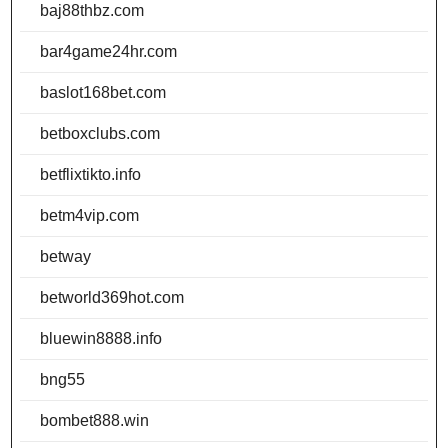
baj88thbz.com
bar4game24hr.com
baslot168bet.com
betboxclubs.com
betflixtikto.info
betm4vip.com
betway
betworld369hot.com
bluewin8888.info
bng55
bombet888.win