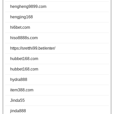
hengheng9899.com
hengjing168
hi6bet.com
hiso8888s.com
https://sretthi99.bet/enter/
hubbet168.com
hubbet168.com
hydra888
item388.com
Jinda55
jinda888