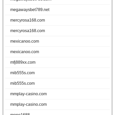
megawaysbet789.net
mercyrosa168.com
mercyrosa168.com
mexicanoo.com
mexicanoo.com
mfj889xx.com
mib555s.com
mib555s.com
mmplay-casino.com
mmplay-casino.com
mono1688