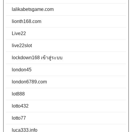
lalikabetsgame.com
lionth168.com
Live22
live22slot
lockdown168 เข้าสู่ระบบ
london45
london6789.com
lot888
lotto432
lotto77
luca333.info