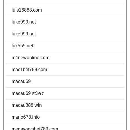
luis16888.com
luke999.net
luke999.net
lux555.net
m4newonline.com
mac1bet789.com
macau69
macau69 สมัคร
macau888.win
mario678.info
megawaysbet789.com