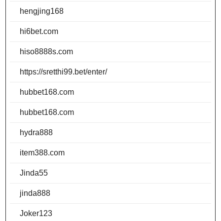
hengjing168
hi6bet.com
hiso8888s.com
https://sretthi99.bet/enter/
hubbet168.com
hubbet168.com
hydra888
item388.com
Jinda55
jinda888
Joker123