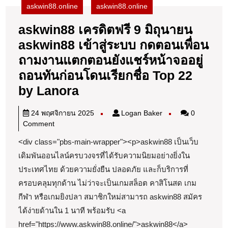
askwin88.online
askwin88.online
askwin88 เครดิตฟรี 9 มิถุนายน
askwin88 เข้าสู่ระบบ กดตอนเพื่อน
ถามงานแตกตอนยังแชร์หน้าจออยู่
ถอนทันก่อนโดนเรียกชื่อ Top 22
askwin88
by Lanora
เครดิต
24
Logan
24 พฤศจิกายน 2025
Logan Baker
0
ฟรี
พฤศจิกายน
Baker
Comment
9
2025
<div class="pbs-main-wrapper"><p>askwin88 เป็นเว็บ
มิถุนายน
เดิมพันออนไลน์ครบวงจรที่ได้รับความนิยมอย่างยิ่งใน
askwin88
ประเทศไทย ด้วยความยั่งยืน ปลอดภัย และก็บริการที่
เข้า
ครอบคลุมทุกด้าน ไม่ว่าจะเป็นเกมสล็อต คาสิโนสด เกม
สู่
กีฬา หรือเกมยิงปลา สมาชิกใหม่สามารถ askwin88 สมัคร
ระบบ
ได้ง่ายด้านใน 1 นาที พร้อมรับ <a
href="https://www.askwin88.online/">askwin88</a>
กด