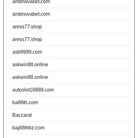
ambnovabet.com
ambnovabet.com
aress77.shop
aress77.shop
asb9999.com
askwin88.online
askwin88.online
autoslot16888.com
ba88th.com
Baccarat
baj88thbz.com