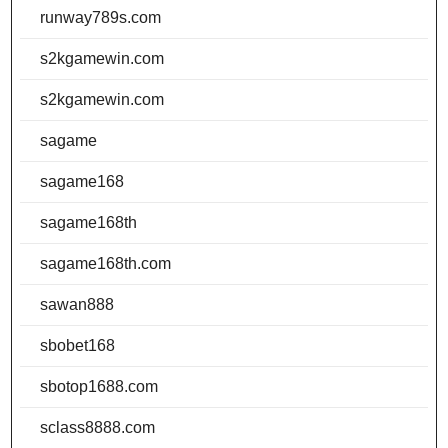
runway789s.com
s2kgamewin.com
s2kgamewin.com
sagame
sagame168
sagame168th
sagame168th.com
sawan888
sbobet168
sbotop1688.com
sclass8888.com