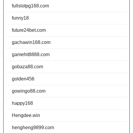
fullslotpg168.com
funny18
future24bet.com
gachawin168.com
gamehit8888.com
gobaza88.com
golden456
gowingo88.com
happy168
Hengdee.win
hengheng9899.com