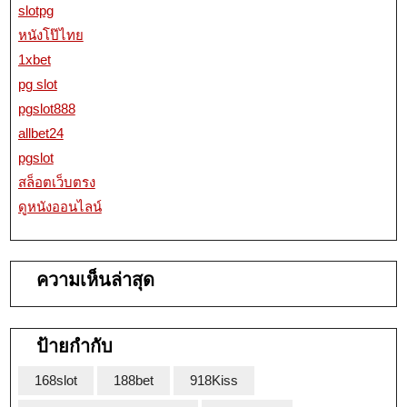
slotpg
หนังโป๊ไทย
1xbet
pg slot
pgslot888
allbet24
pgslot
สล็อตเว็บตรง
ดูหนังออนไลน์
ความเห็นล่าสุด
ป้ายกำกับ
168slot
188bet
918Kiss