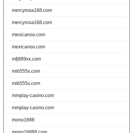
mercyrosa168.com
mercyrosa168.com
mexicanoo.com
mexicanoo.com
mfj889xx.com
mib555s.com
mib555s.com
mmplay-casino.com
mmplay-casino.com
mono1688
mono16888.com