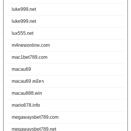
luke999.net
luke999.net
lux555.net
m4newonline.com
mac1bet789.com
macau69
macau69 สมัคร
macau888.win
mario678.info
megawaysbet789.com
megawaysbet789.net