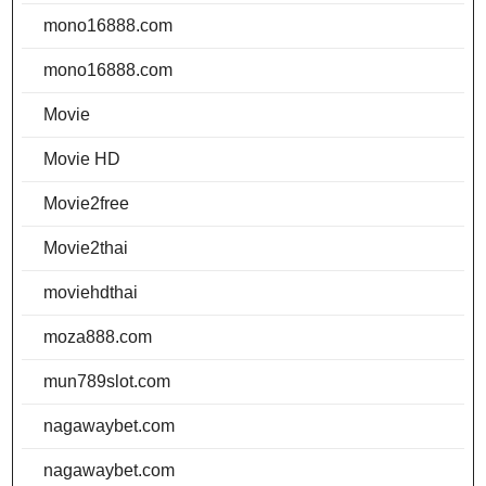
mono16888.com
mono16888.com
Movie
Movie HD
Movie2free
Movie2thai
moviehdthai
moza888.com
mun789slot.com
nagawaybet.com
nagawaybet.com