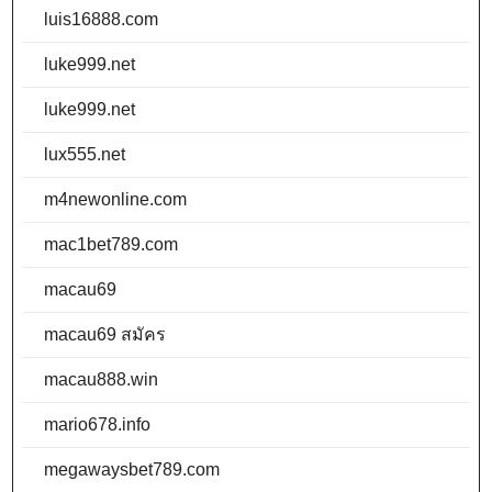
luis16888.com
luke999.net
luke999.net
lux555.net
m4newonline.com
mac1bet789.com
macau69
macau69 สมัคร
macau888.win
mario678.info
megawaysbet789.com