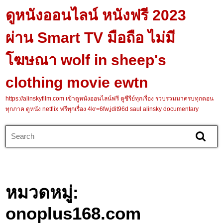
Skip
ดูหนังออนไลน์ หนังฟรี 2023
to
content
ผ่าน Smart TV มือถือ ไม่มี
Skip
to
โฆษณา wolf in sheep's
content
clothing movie ewtn
https://alinskyfilm.com เข้าดูหนังออนไลน์ฟรี ดูซีรีย์ทุกเรื่อง รวบรวมมาครบทุกตอน
ทุกภาค ดูหนัง netflix ฟรีทุกเรื่อง 4kr=6fw,jdit96d saul alinsky documentary
Search
for:
หมวดหมู่:
onoplus168.com