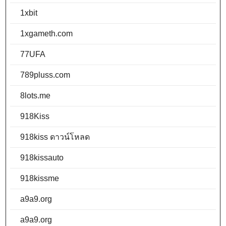
1xbit
1xgameth.com
77UFA
789pluss.com
8lots.me
918Kiss
918kiss ดาวน์โหลด
918kissauto
918kissme
a9a9.org
a9a9.org