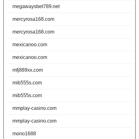
megawaysbet789.net
mercyrosa168.com
mercyrosa168.com
mexicanoo.com
mexicanoo.com
mfj889xx.com
mib555s.com
mib555s.com
mmplay-casino.com
mmplay-casino.com
mono1688