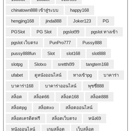
chinatown888 เข้าสู่ระบบ
happy168
hengjing168
jinda888
Joker123
PG
PGSlot
PG Slot
pgslot99
pgslot ทางเข้า
pgslot เว็บตรง
PunPro777
Pussy888
pussy888fun
Slot
slot168
slot888
slotpg
Slotxo
sretthi99
tangtem168
ufabet
ดูหนังออนไลน์
ทางเข้าpg
บาคาร่า
บาคาร่า168
บาคาร่าออนไลน์
พุซซี่888
สล็อต
สล็อต66
สล็อต168
สล็อต888
สล็อตpg
สล็อตxo
สล็อตออนไลน์
สล็อตเครดิตฟรี
สล็อตเว็บตรง
หนัง69
หนังออนไลน์
เกมสล็อต
เว็บสล็อต