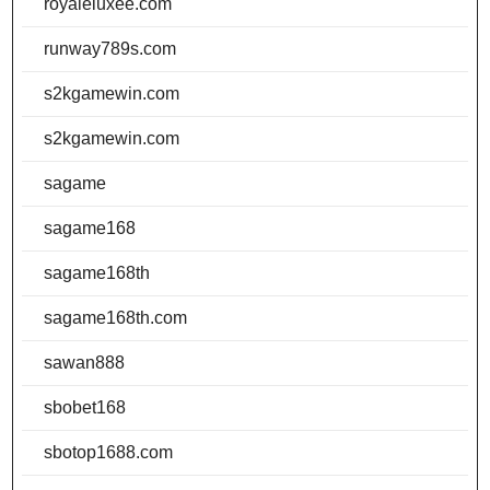
royaleluxee.com
runway789s.com
s2kgamewin.com
s2kgamewin.com
sagame
sagame168
sagame168th
sagame168th.com
sawan888
sbobet168
sbotop1688.com