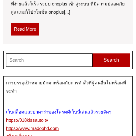
ได้
ที่ง่ายแล้วก็เร็ว ระบบ onoplus เข้าสู่ระบบ ที่มีความปลอดภัย
จริง
สูง และก็โปรโมชั่น onoplus[...]
ฝาก
Read
Read More
ถอน
More
โคตร
ไว
Search
ถอน
for:
เงิน
จริง
การบรรลุเป้าหมายมักมาพร้อมกับการทำสิ่งที่ผู้คนอื่นไม่พร้อมที่
ได้
จะทำ
ครบ
Top
99
เว็บสล็อตและบาคาร่าของโครตดีเว็บนี้เล่นแล้วรวยจัดๆ
https://918kissauto.tv
by
https://www.madoohd.com
Kendrick