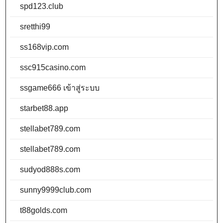
spd123.club
sretthi99
ss168vip.com
ssc915casino.com
ssgame666 เข้าสู่ระบบ
starbet88.app
stellabet789.com
stellabet789.com
sudyod888s.com
sunny9999club.com
t88golds.com