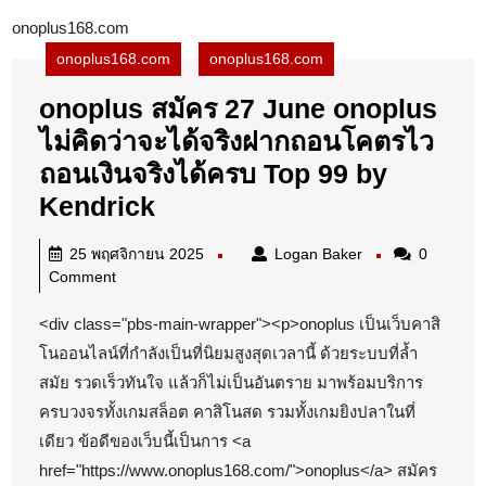
onoplus168.com
onoplus168.com
onoplus168.com
onoplus สมัคร 27 June onoplus
ไม่คิดว่าจะได้จริงฝากถอนโคตรไว
ถอนเงินจริงได้ครบ Top 99 by
onoplus
Kendrick
สมัคร
25
Logan
25 พฤศจิกายน 2025
Logan Baker
0
27
พฤศจิกายน
Baker
Comment
June
2025
<div class="pbs-main-wrapper"><p>onoplus เป็นเว็บคาสิ
onoplus
โนออนไลน์ที่กำลังเป็นที่นิยมสูงสุดเวลานี้ ด้วยระบบที่ล้ำ
ไม่
สมัย รวดเร็วทันใจ แล้วก็ไม่เป็นอันตราย มาพร้อมบริการ
คิด
ครบวงจรทั้งเกมสล็อต คาสิโนสด รวมทั้งเกมยิงปลาในที่
ว่า
เดียว ข้อดีของเว็บนี้เป็นการ <a
จะ
href="https://www.onoplus168.com/">onoplus</a> สมัคร