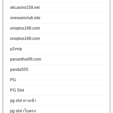
okcasino159.net
onesiamclub.site
onoplus168.com
onoplus168.com
p2vvip
pananthai99.com
panda555
PG
PG Slot
pg slot ทางเข้า
pg slot เว็บตรง