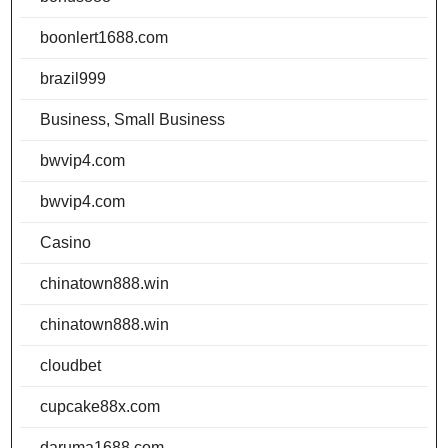
boonlert1688.com
brazil999
Business, Small Business
bwvip4.com
bwvip4.com
Casino
chinatown888.win
chinatown888.win
cloudbet
cupcake88x.com
daruma1688.com