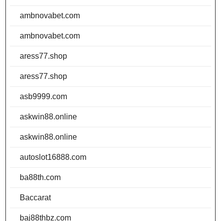
ambnovabet.com
ambnovabet.com
aress77.shop
aress77.shop
asb9999.com
askwin88.online
askwin88.online
autoslot16888.com
ba88th.com
Baccarat
baj88thbz.com