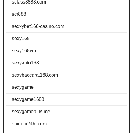
sclass8888.com
scr888
sexxybet168-casino.com
sexy168
sexy168vip
sexyauto168
sexybaccarat168.com
sexygame
sexygame1688
sexygameplus.me
shinobi24hr.com