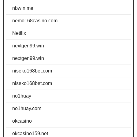
nbwin.me
nemo168casino.com
Netflix
nextgen99.win
nextgen99.win
niseko168bet.com
niseko168bet.com
no1huay
no1huay.com
okcasino
okcasino159.net