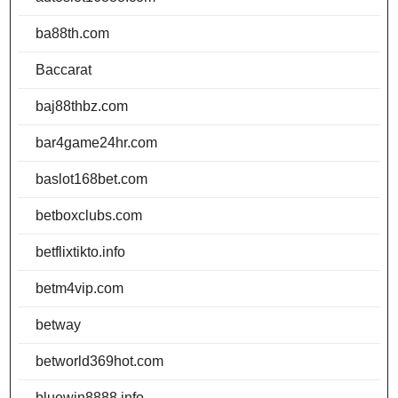
ba88th.com
Baccarat
baj88thbz.com
bar4game24hr.com
baslot168bet.com
betboxclubs.com
betflixtikto.info
betm4vip.com
betway
betworld369hot.com
bluewin8888.info