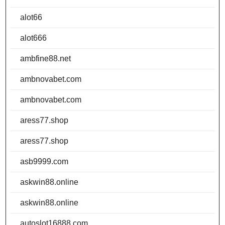
alot66
alot666
ambfine88.net
ambnovabet.com
ambnovabet.com
aress77.shop
aress77.shop
asb9999.com
askwin88.online
askwin88.online
autoslot16888.com