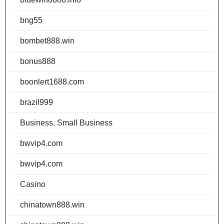
bng55
bombet888.win
bonus888
boonlert1688.com
brazil999
Business, Small Business
bwvip4.com
bwvip4.com
Casino
chinatown888.win