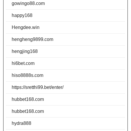
gowingo88.com
happy168
Hengdee.win
hengheng9899.com
hengjing168
hi6bet.com
hiso8888s.com
https://sretthi99.bet/enter/
hubbet168.com
hubbet168.com
hydra888