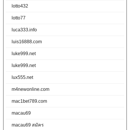
lotto432
lotto77
luca333.info
luis16888.com
luke999.net
luke999.net
lux555.net
m4newonline.com
mac1bet789.com
macau69
macau69 สมัคร