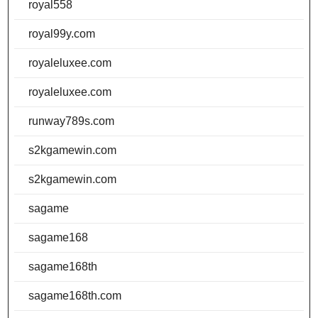
royal558
royal99y.com
royaleluxee.com
royaleluxee.com
runway789s.com
s2kgamewin.com
s2kgamewin.com
sagame
sagame168
sagame168th
sagame168th.com