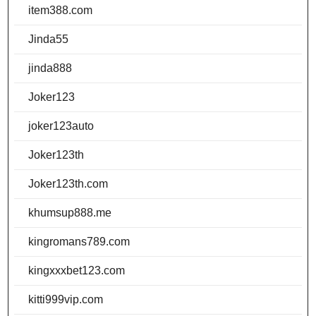
item388.com
Jinda55
jinda888
Joker123
joker123auto
Joker123th
Joker123th.com
khumsup888.me
kingromans789.com
kingxxxbet123.com
kitti999vip.com