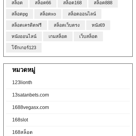
สล็อต
สล็อต66
สล็อต168
สล็อต888
สล็อตpg
สล็อตxo
สล็อตออนไลน์
สล็อตเครดิตฟรี
สล็อตเว็บตรง
หนัง69
หนังออนไลน์
เกมสล็อต
เว็บสล็อต
โจ๊กเกอร์123
หมวดหมู่
123lionth
13satanbets.com
1688vegasx.com
168slot
168สล็อต