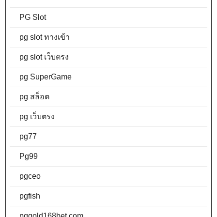
PG Slot
pg slot ทางเข้า
pg slot เว็บตรง
pg SuperGame
pg สล็อต
pg เว็บตรง
pg77
Pg99
pgceo
pgfish
pggold168bet.com