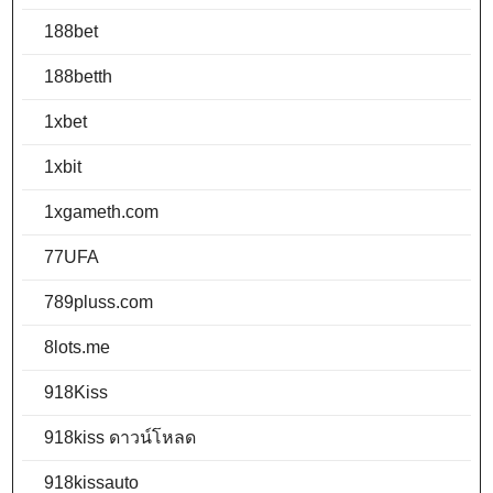
188bet
188betth
1xbet
1xbit
1xgameth.com
77UFA
789pluss.com
8lots.me
918Kiss
918kiss ดาวน์โหลด
918kissauto