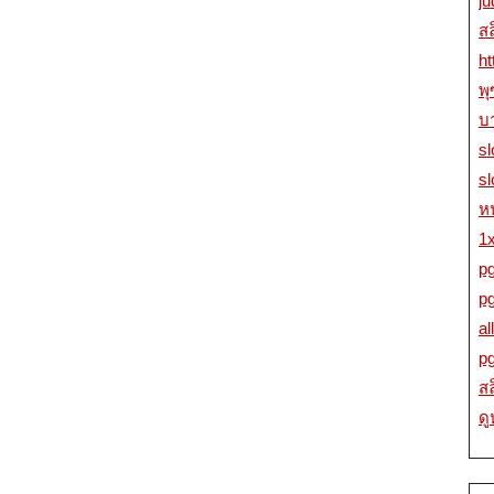
เล่น
ju
แล้ว
สล
ht
คุ้ม
พุ
เครดิต
บ
ฟรี
sl
Top
sl
86
ห
by
1
Sima
pg
918kissauto.mobi
pg
23
al
pg
มิถุนายน
สล
69
ดู
พนัน