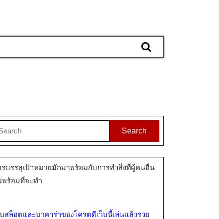
earch
r:
รบรรลุเป้าหมายมักมาพร้อมกับการทำสิ่งที่ผู้คนอื่น
่พร้อมที่จะทำ
็บสล็อตและบาคาร่าของโครตดีเว็บนี้เล่นแล้วรวย