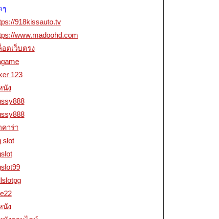
ดๆ
tps://918kissauto.tv
ttps://www.madoohd.com
็อตเว็บตรง
agame
ker 123
หนัง
ussy888
ussy888
าคาร่า
 slot
slot
slot99
llslotpg
ve22
หนัง