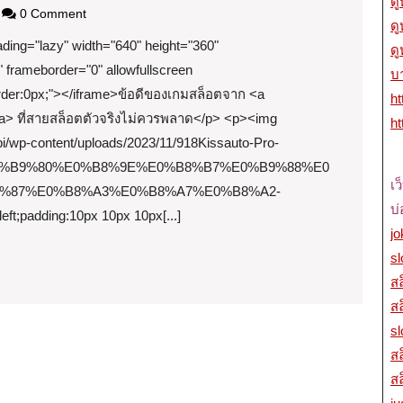
ใหญ่
ดู
n
0 Comment
918kissauto
ดู
r
ding="lazy" width="640" height="360"
webแตก
ดู
rameborder="0" allowfullscreen
บ
ง่าย
border:0px;"></iframe>ข้อดีของเกมสล็อตจาก <a
ht
สล็อต
</a> ที่สายสล็อตตัวจริงไม่ควรพลาด</p> <p><img
ht
แตก
bi/wp-content/uploads/2023/11/918Kissauto-Pro-
บ่อย
%B9%80%E0%B8%9E%E0%B8%B7%E0%B9%88%E0
มี
เว
%87%E0%B8%A3%E0%B8%A7%E0%B8%A2-
บ
จริง
eft;padding:10px 10px 10px[...]
jo
ไหม
sl
เลือก
สล
เว็บ
ส
ยัง
sl
ไง
สล
ให้
สล