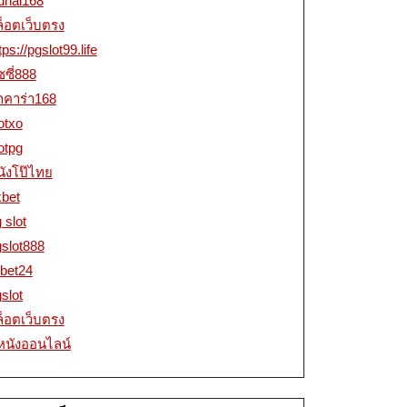
dhai168
็อตเว็บตรง
tps://pgslot99.life
ซซี่888
าคาร่า168
otxo
otpg
นังโป๊ไทย
xbet
 slot
slot888
lbet24
slot
็อตเว็บตรง
หนังออนไลน์