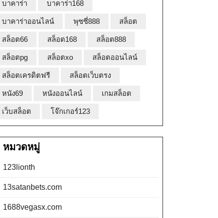
บาคาร่า
บาคาร่า168
บาคาร่าออนไลน์
พุซซี่888
สล็อต
สล็อต66
สล็อต168
สล็อต888
สล็อตpg
สล็อตxo
สล็อตออนไลน์
สล็อตเครดิตฟรี
สล็อตเว็บตรง
หนัง69
หนังออนไลน์
เกมสล็อต
เว็บสล็อต
โจ๊กเกอร์123
หมวดหมู่
123lionth
13satanbets.com
1688vegasx.com