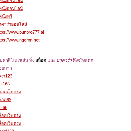
หนังออนไลน์
หนังออนไลน์
หนังฟรี
าคาร่าออนไลน์
tps://www.punpro777.ai
tps://www.ngernn.net
็บคาสิโนน่าเล่น ทั้ง
สล็อต
และ
บาคาร่า
ตึงจริงแตก
่อยมาก
ker123
ot168
็อตเว็บตรง
ล็อต99
ot66
็อตเว็บตรง
็อตเว็บตรง