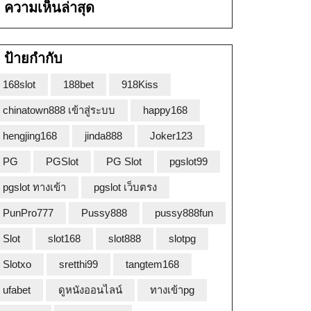
ความเห็นล่าสุด
ป้ายกำกับ
168slot
188bet
918Kiss
chinatown888 เข้าสู่ระบบ
happy168
hengjing168
jinda888
Joker123
PG
PGSlot
PG Slot
pgslot99
pgslot ทางเข้า
pgslot เว็บตรง
PunPro777
Pussy888
pussy888fun
Slot
slot168
slot888
slotpg
Slotxo
sretthi99
tangtem168
ufabet
ดูหนังออนไลน์
ทางเข้าpg