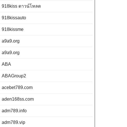
918kiss ดาวน์โหลด
918kissauto
918kissme
a9a9.org
a9a9.org
ABA
ABAGroup2
acebet789.com
aden168ss.com
adm789.info
adm789.vip