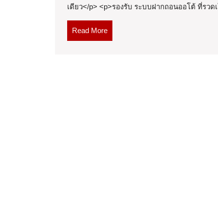
เดียว</p> <p>รองรับ ระบบฝากถอนออโต้ ที่รวดเร
Read
Read More
More