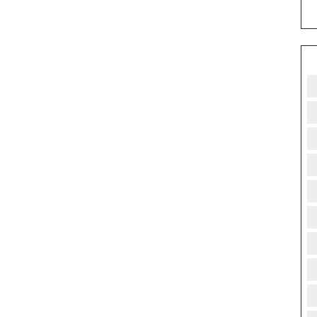
ทันใจ
Top
54
by
Ivan