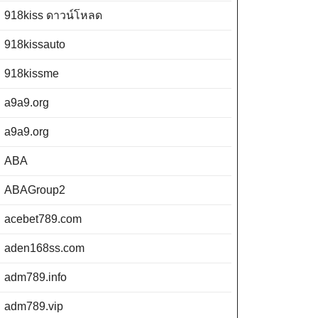
918kiss ดาวน์โหลด
918kissauto
918kissme
a9a9.org
a9a9.org
ABA
ABAGroup2
acebet789.com
aden168ss.com
adm789.info
adm789.vip