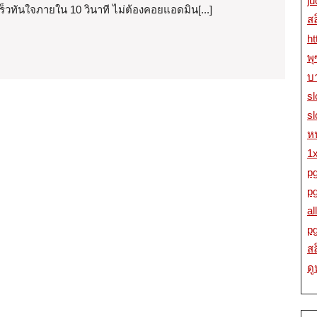
fox689
ju
็วทันใจภายใน 10 วินาที ไม่ต้องคอยแอดมิน[...]
เข้า
สล
ht
สู่
พุ
ระบบ
บ
สล็อต
sl
เว็บ
sl
ตรง
ห
คา
1
สิ
pg
โน
pg
ครบ
al
pg
วงจร
สล
ฝาก
ดู
ถอน
เร็ว