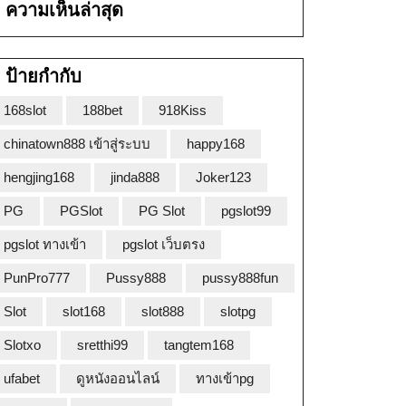
ความเห็นล่าสุด
ป้ายกำกับ
168slot
188bet
918Kiss
chinatown888 เข้าสู่ระบบ
happy168
hengjing168
jinda888
Joker123
PG
PGSlot
PG Slot
pgslot99
pgslot ทางเข้า
pgslot เว็บตรง
PunPro777
Pussy888
pussy888fun
Slot
slot168
slot888
slotpg
Slotxo
sretthi99
tangtem168
ufabet
ดูหนังออนไลน์
ทางเข้าpg