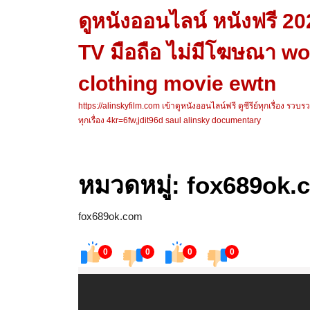
Skip
ดูหนังออนไลน์ หนังฟรี 2
to
content
TV มือถือ ไม่มีโฆษณา wo
Skip
to
clothing movie ewtn
content
https://alinskyfilm.com เข้าดูหนังออนไลน์ฟรี ดูซีรีย์ทุกเรื่อง รว
ทุกเรื่อง 4kr=6fw,jdit96d saul alinsky documentary
หมวดหมู่:
fox689ok.
fox689ok.com
0
0
0
0