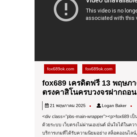
fox689ok.com
fox689ok.com
fox689 เครดิตฟรี 13 พฤษภาค
ตรงคาสิโนครบวงจรฝากถอนเร
21
Loga
21 พฤษภาคม 2025
Logan Baker
พฤษภาคม
Bake
<div class="pbs-main-wrapper"><p>fox689 เป็น
2025
ด้วยระบบ เว็บตรงไม่ผ่านเอเย่นต์ มั่นใจได้ในคว
บริการเกมที่ได้รับความนิยมอย่าง สล็อตออนไลน