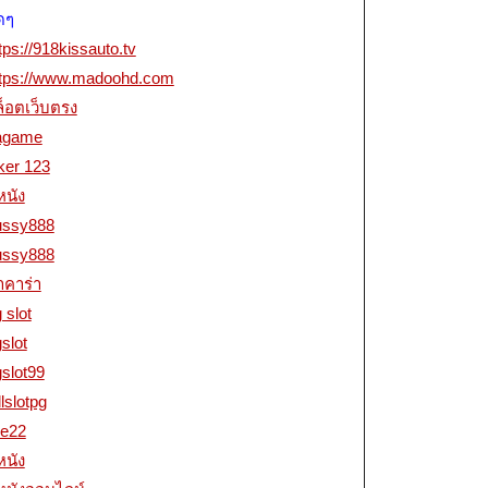
ดๆ
tps://918kissauto.tv
ttps://www.madoohd.com
็อตเว็บตรง
agame
ker 123
หนัง
ussy888
ussy888
าคาร่า
 slot
slot
slot99
llslotpg
ve22
หนัง