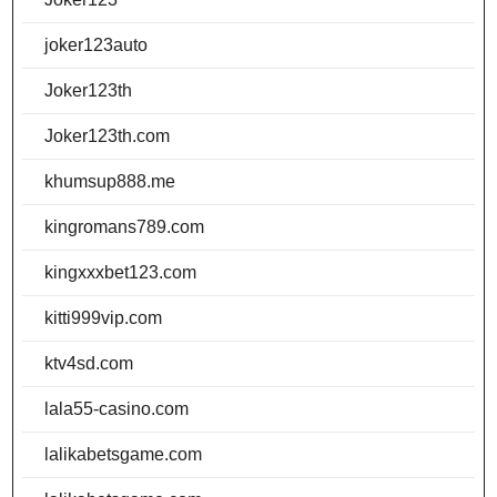
joker123auto
Joker123th
Joker123th.com
khumsup888.me
kingromans789.com
kingxxxbet123.com
kitti999vip.com
ktv4sd.com
lala55-casino.com
lalikabetsgame.com