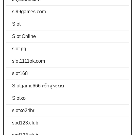
sl99games.com
Slot
Slot Online
slot pg
slot1111ok.com
slot168
Slotgame666 เข้าสู่ระบบ
Slotxo
slotxo24hr
spd123.club