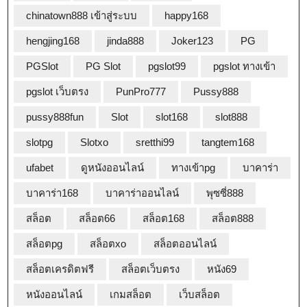
chinatown888 เข้าสู่ระบบ
happy168
hengjing168
jinda888
Joker123
PG
PGSlot
PG Slot
pgslot99
pgslot ทางเข้า
pgslot เว็บตรง
PunPro777
Pussy888
pussy888fun
Slot
slot168
slot888
slotpg
Slotxo
sretthi99
tangtem168
ufabet
ดูหนังออนไลน์
ทางเข้าpg
บาคาร่า
บาคาร่า168
บาคาร่าออนไลน์
พุซซี่888
สล็อต
สล็อต66
สล็อต168
สล็อต888
สล็อตpg
สล็อตxo
สล็อตออนไลน์
สล็อตเครดิตฟรี
สล็อตเว็บตรง
หนัง69
หนังออนไลน์
เกมสล็อต
เว็บสล็อต