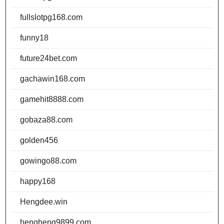
fullslotpg168.com
funny18
future24bet.com
gachawin168.com
gamehit8888.com
gobaza88.com
golden456
gowingo88.com
happy168
Hengdee.win
hengheng9899.com