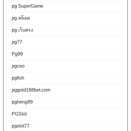
pg SuperGame
pg สล็อต
pg เว็บตรง
pg77
Pg99
pgceo
pgfish
pggold168bet.com
pgheng99
PGSlot
pgslot77