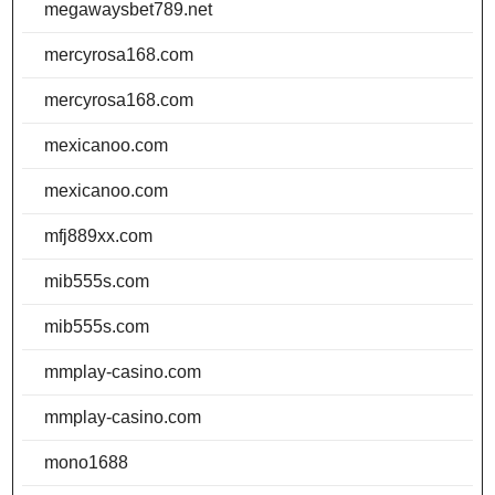
megawaysbet789.net
mercyrosa168.com
mercyrosa168.com
mexicanoo.com
mexicanoo.com
mfj889xx.com
mib555s.com
mib555s.com
mmplay-casino.com
mmplay-casino.com
mono1688