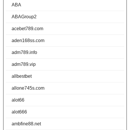
ABA
ABAGroup2
acebet789.com
aden168ss.com
adm789.info
adm789.vip
allbestbet
allone745s.com
alot66
alot666
ambfine88.net