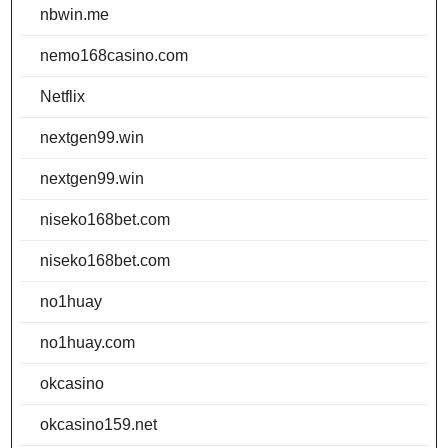
nbwin.me
nemo168casino.com
Netflix
nextgen99.win
nextgen99.win
niseko168bet.com
niseko168bet.com
no1huay
no1huay.com
okcasino
okcasino159.net