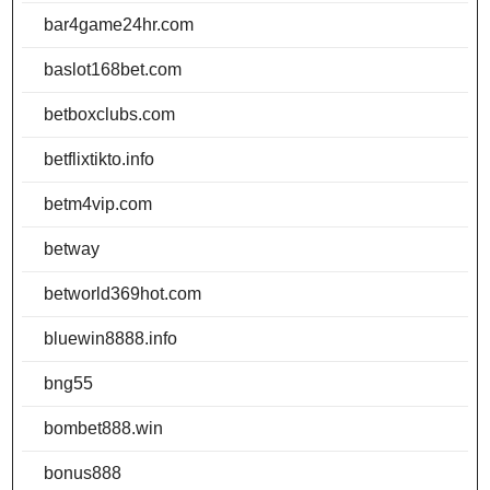
bar4game24hr.com
baslot168bet.com
betboxclubs.com
betflixtikto.info
betm4vip.com
betway
betworld369hot.com
bluewin8888.info
bng55
bombet888.win
bonus888