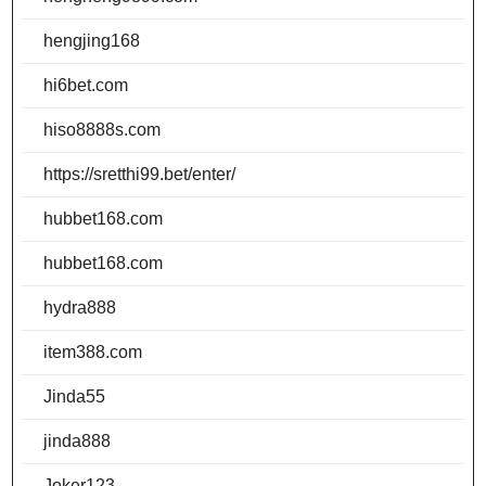
hengjing168
hi6bet.com
hiso8888s.com
https://sretthi99.bet/enter/
hubbet168.com
hubbet168.com
hydra888
item388.com
Jinda55
jinda888
Joker123