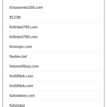
fcharoenkit168.com
ff123th
finfinbet789.com
finfinbet789.com
finnivips.com
fiwdee.bet
fortune99vip.com
fox689ok.com
fox689ok.com
fullsloteiei.com
fullslotpg