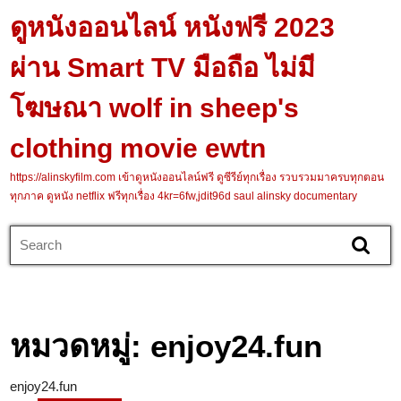
Skip
ดูหนังออนไลน์ หนังฟรี 2023
to
content
ผ่าน Smart TV มือถือ ไม่มี
Skip
to
โฆษณา wolf in sheep's
content
clothing movie ewtn
https://alinskyfilm.com เข้าดูหนังออนไลน์ฟรี ดูซีรีย์ทุกเรื่อง รวบรวมมาครบทุกตอน
ทุกภาค ดูหนัง netflix ฟรีทุกเรื่อง 4kr=6fw,jdit96d saul alinsky documentary
Search
for:
หมวดหมู่:
enjoy24.fun
enjoy24.fun