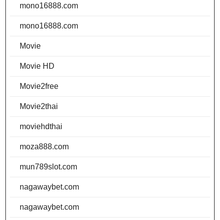
mono16888.com
mono16888.com
Movie
Movie HD
Movie2free
Movie2thai
moviehdthai
moza888.com
mun789slot.com
nagawaybet.com
nagawaybet.com