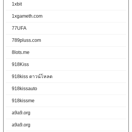
1xbit
1xgameth.com
77UFA
789pluss.com
8lots.me
918Kiss
918kiss ดาวน์โหลด
918kissauto
918kissme
a9a9.org
a9a9.org