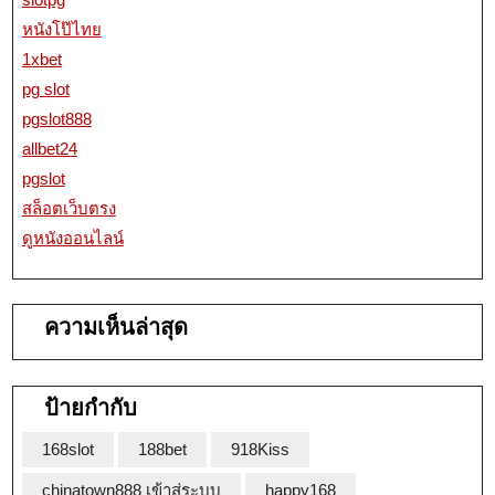
หนังโป๊ไทย
1xbet
pg slot
pgslot888
allbet24
pgslot
สล็อตเว็บตรง
ดูหนังออนไลน์
ความเห็นล่าสุด
ป้ายกำกับ
168slot
188bet
918Kiss
chinatown888 เข้าสู่ระบบ
happy168