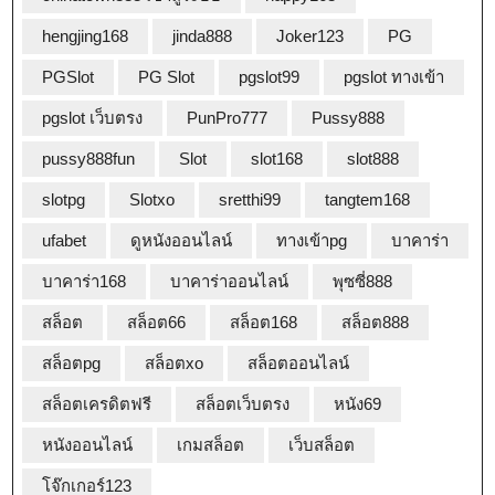
hengjing168
jinda888
Joker123
PG
PGSlot
PG Slot
pgslot99
pgslot ทางเข้า
pgslot เว็บตรง
PunPro777
Pussy888
pussy888fun
Slot
slot168
slot888
slotpg
Slotxo
sretthi99
tangtem168
ufabet
ดูหนังออนไลน์
ทางเข้าpg
บาคาร่า
บาคาร่า168
บาคาร่าออนไลน์
พุซซี่888
สล็อต
สล็อต66
สล็อต168
สล็อต888
สล็อตpg
สล็อตxo
สล็อตออนไลน์
สล็อตเครดิตฟรี
สล็อตเว็บตรง
หนัง69
หนังออนไลน์
เกมสล็อต
เว็บสล็อต
โจ๊กเกอร์123