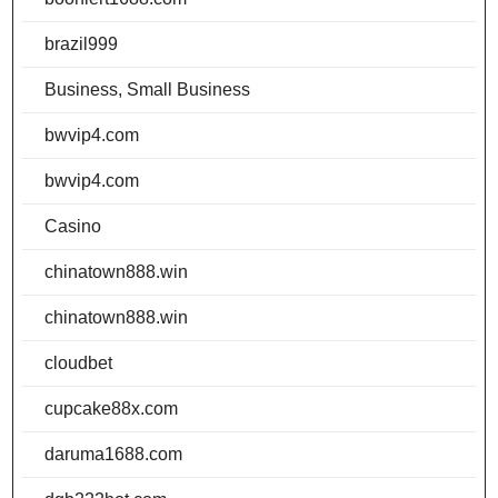
brazil999
Business, Small Business
bwvip4.com
bwvip4.com
Casino
chinatown888.win
chinatown888.win
cloudbet
cupcake88x.com
daruma1688.com