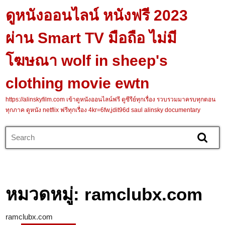
Skip
ดูหนังออนไลน์ หนังฟรี 2023
to
content
ผ่าน Smart TV มือถือ ไม่มี
Skip
to
โฆษณา wolf in sheep's
content
clothing movie ewtn
https://alinskyfilm.com เข้าดูหนังออนไลน์ฟรี ดูซีรีย์ทุกเรื่อง รวบรวมมาครบทุกตอน
ทุกภาค ดูหนัง netflix ฟรีทุกเรื่อง 4kr=6fw,jdit96d saul alinsky documentary
Search
for:
หมวดหมู่:
ramclubx.com
ramclubx.com