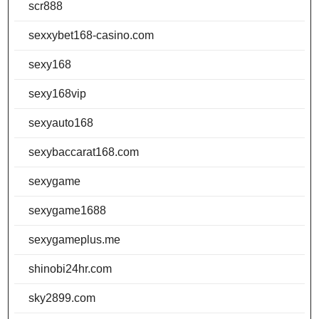
scr888
sexxybet168-casino.com
sexy168
sexy168vip
sexyauto168
sexybaccarat168.com
sexygame
sexygame1688
sexygameplus.me
shinobi24hr.com
sky2899.com