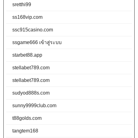
sretthi99
ss168vip.com
ssc915casino.com
ssgame666 เข้าสู่ระบบ
starbet88.app
stellabet789.com
stellabet789.com
sudyod888s.com
sunny9999club.com
t88golds.com
tangtem168