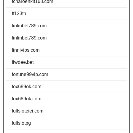
fcharoenkit168.com
ff123th
finfinbet789.com
finfinbet789.com
finnivips.com
fiwdee.bet
fortune99vip.com
fox689ok.com
fox689ok.com
fullsloteiei.com
fullslotpg