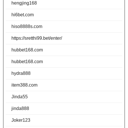
hengjing168
hi6bet.com
hiso8888s.com
https://sretthi99.bet/enter/
hubbet168.com
hubbet168.com
hydra888
item388.com
Jinda55
jinda888
Joker123