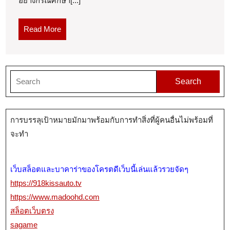
อย่างกรณีศึกษา[...]
ยอด
ฝาก
Read
Read More
More
สะสม
ครบ
รับ
Search
for:
กล่อง
สุ่ม
การบรรลุเป้าหมายมักมาพร้อมกับการทำสิ่งที่ผู้คนอื่นไม่พร้อมที่
รางวัล
จะทำ
ทุก
วัน
กด
เว็บสล็อตและบาคาร่าของโครตดีเว็บนี้เล่นแล้วรวยจัดๆ
รับ
https://918kissauto.tv
https://www.madoohd.com
หน้า
สล็อตเว็บตรง
เว็บ
sagame