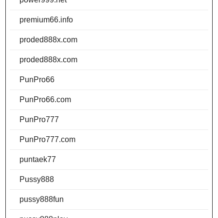
premium66.info
proded888x.com
proded888x.com
PunPro66
PunPro66.com
PunPro777
PunPro777.com
puntaek77
Pussy888
pussy888fun