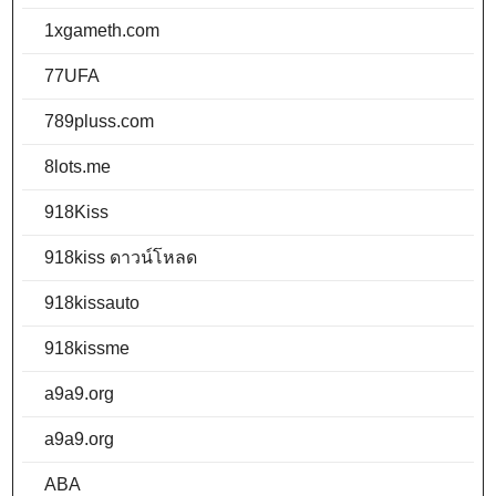
1xgameth.com
77UFA
789pluss.com
8lots.me
918Kiss
918kiss ดาวน์โหลด
918kissauto
918kissme
a9a9.org
a9a9.org
ABA