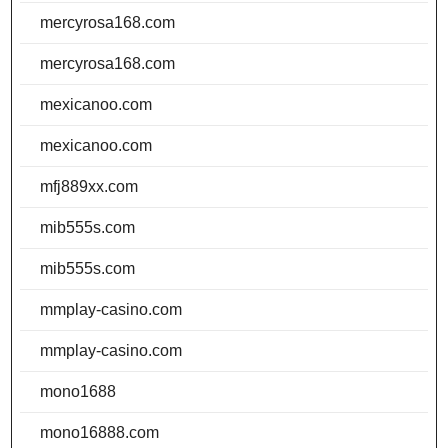
mercyrosa168.com
mercyrosa168.com
mexicanoo.com
mexicanoo.com
mfj889xx.com
mib555s.com
mib555s.com
mmplay-casino.com
mmplay-casino.com
mono1688
mono16888.com