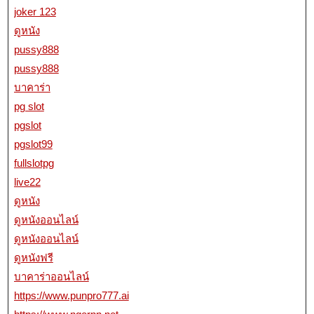
ได้
joker 123
เลย
ดูหนัง
Top
pussy888
15
pussy888
by
บาคาร่า
Anglea
pg slot
pgslot
pgslot99
fullslotpg
live22
ดูหนัง
ดูหนังออนไลน์
ดูหนังออนไลน์
ดูหนังฟรี
บาคาร่าออนไลน์
https://www.punpro777.ai