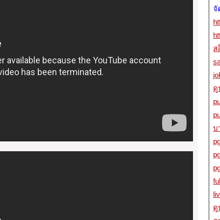
จั
ht
h
สล
s
jo
ดู
p
p
บ
pg
pg
pg
fu
li
ดู