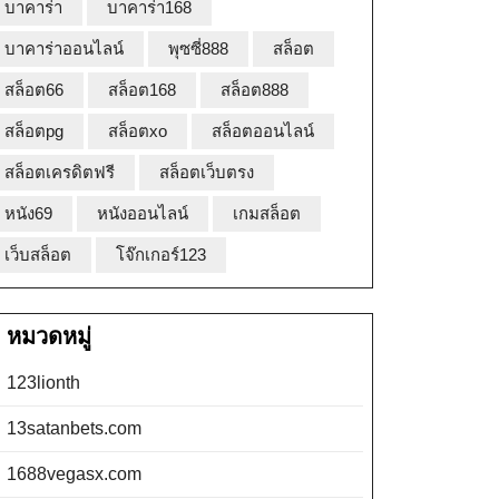
บาคาร่า
บาคาร่า168
บาคาร่าออนไลน์
พุซซี่888
สล็อต
สล็อต66
สล็อต168
สล็อต888
สล็อตpg
สล็อตxo
สล็อตออนไลน์
สล็อตเครดิตฟรี
สล็อตเว็บตรง
หนัง69
หนังออนไลน์
เกมสล็อต
เว็บสล็อต
โจ๊กเกอร์123
หมวดหมู่
123lionth
13satanbets.com
1688vegasx.com