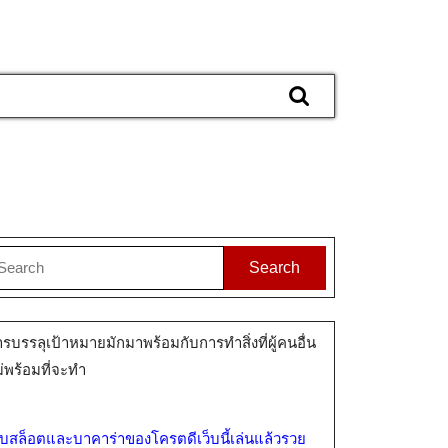
earch
r:
รบรรลุเป้าหมายมักมาพร้อมกับการทำสิ่งที่ผู้คนอื่น
่พร้อมที่จะทำ
็บสล็อตและบาคาร่าของโครตดีเว็บนี้เล่นแล้วรวย