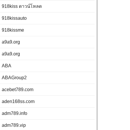
918kiss ดาวน์โหลด
918kissauto
918kissme
a9a9.org
a9a9.org
ABA
ABAGroup2
acebet789.com
aden168ss.com
adm789.info
adm789.vip