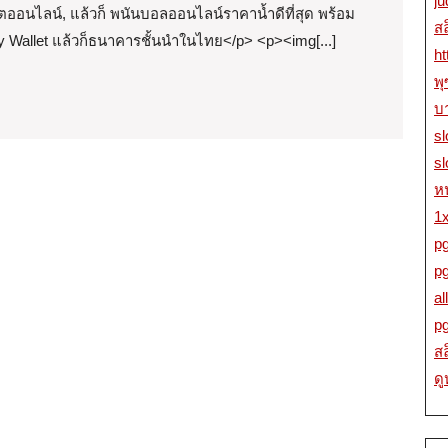
fcharoenk
ju
ตออนไลน์, แล้วก็ พนันบอลออนไลน์ราคาน้ำดีที่สุด พร้อม
เข้า
สล
y Wallet แล้วก็ธนาคารชั้นนำในไทย</p> <p><img[...]
ht
สู่
พุ
ระบบ
บ
สล็อต
sl
แตก
sl
ทุก
ห
ไม้
1
คา
pg
สิ
pg
โน
al
pg
จ่าย
สล
ไว
ดู
แบบ
ไม่มี