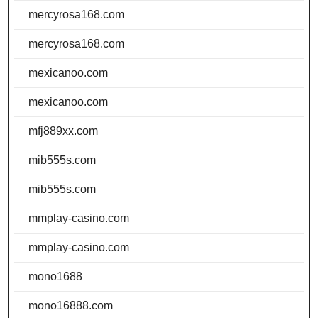
mercyrosa168.com
mercyrosa168.com
mexicanoo.com
mexicanoo.com
mfj889xx.com
mib555s.com
mib555s.com
mmplay-casino.com
mmplay-casino.com
mono1688
mono16888.com