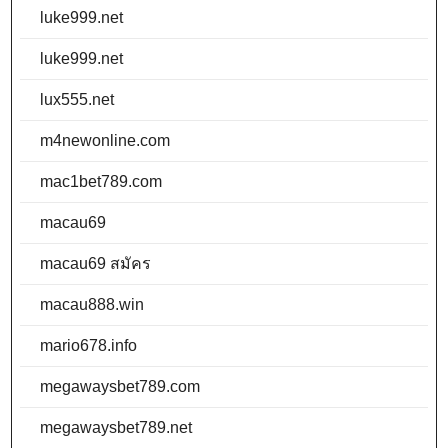
luke999.net
luke999.net
lux555.net
m4newonline.com
mac1bet789.com
macau69
macau69 สมัคร
macau888.win
mario678.info
megawaysbet789.com
megawaysbet789.net