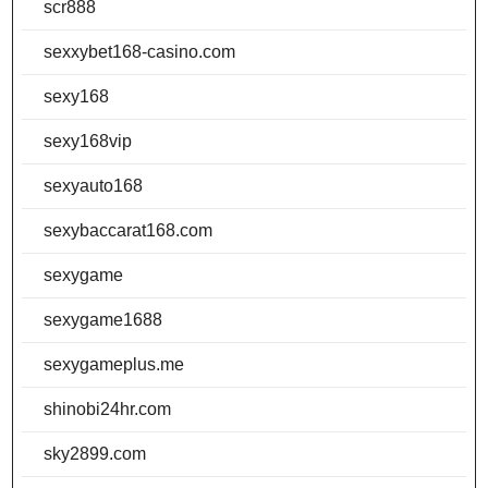
scr888
sexxybet168-casino.com
sexy168
sexy168vip
sexyauto168
sexybaccarat168.com
sexygame
sexygame1688
sexygameplus.me
shinobi24hr.com
sky2899.com