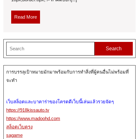
3
FEB
Read
Read More
26
More
เว็บ
ตรง
Search
pgslo
for:
คา
สิโน
การบรรลุเป้าหมายมักมาพร้อมกับการทำสิ่งที่ผู้คนอื่นไม่พร้อมที่
เว็บ
จะทำ
ใหญ่
เครดิต
เว็บสล็อตและบาคาร่าของโครตดีเว็บนี้เล่นแล้วรวยจัดๆ
ฟรี
https://918kissauto.tv
Top
https://www.madoohd.com
97
สล็อตเว็บตรง
by
sagame