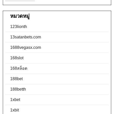
หมวดหมู่
123lionth
13satanbets.com
1688vegasx.com
168slot
168สล็อต
188bet
188betth
1xbet
1xbit