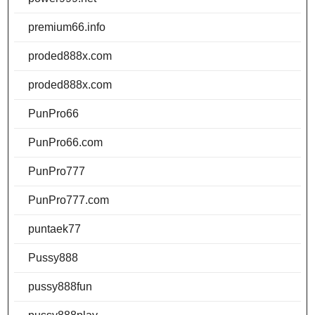
premium66.info
proded888x.com
proded888x.com
PunPro66
PunPro66.com
PunPro777
PunPro777.com
puntaek77
Pussy888
pussy888fun