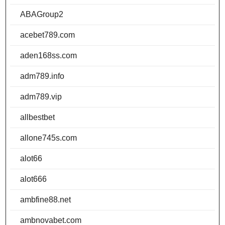
ABAGroup2
acebet789.com
aden168ss.com
adm789.info
adm789.vip
allbestbet
allone745s.com
alot66
alot666
ambfine88.net
ambnovabet.com