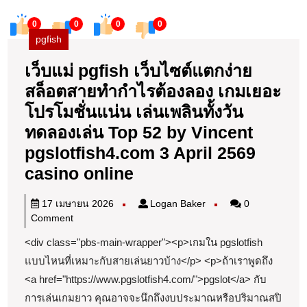
0
0
0
0
pgfish
เว็บแม่ pgfish เว็บไซต์แตกง่าย
สล็อตสายทำกำไรต้องลอง เกมเยอะ
โปรโมชั่นแน่น เล่นเพลินทั้งวัน
ทดลองเล่น Top 52 by Vincent
pgslotfish4.com 3 April 2569
เว็บ
casino online
แม่
17
Logan
17 เมษายน 2026
Logan Baker
0
pgfish
เมษายน
Baker
Comment
เว็บไซต์
2026
<div class="pbs-main-wrapper"><p>เกมใน pgslotfish
แตก
แบบไหนที่เหมาะกับสายเล่นยาวบ้าง</p> <p>ถ้าเราพูดถึง
ง่าย
<a href="https://www.pgslotfish4.com/">pgslot</a> กับ
สล็อต
การเล่นเกมยาว คุณอาจจะนึกถึงงบประมาณหรือปริมาณสปิ