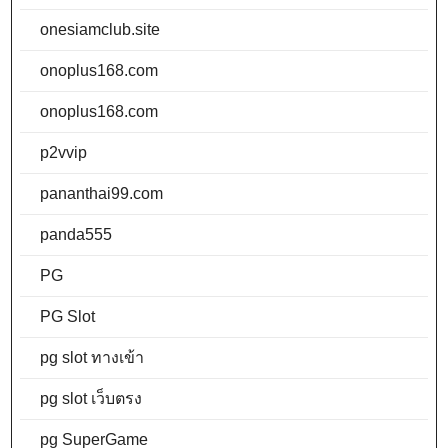
onesiamclub.site
onoplus168.com
onoplus168.com
p2vvip
pananthai99.com
panda555
PG
PG Slot
pg slot ทางเข้า
pg slot เว็บตรง
pg SuperGame