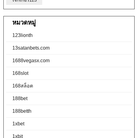
หมวดหมู่
123lionth
13satanbets.com
1688vegasx.com
168slot
168สล็อต
188bet
188betth
1xbet
1xbit