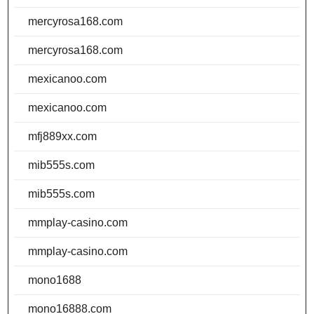
mercyrosa168.com
mercyrosa168.com
mexicanoo.com
mexicanoo.com
mfj889xx.com
mib555s.com
mib555s.com
mmplay-casino.com
mmplay-casino.com
mono1688
mono16888.com