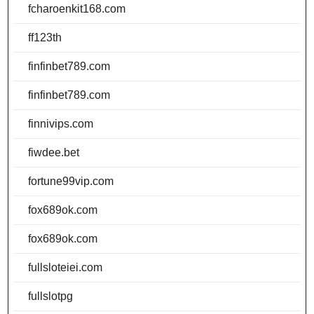
fcharoenkit168.com
ff123th
finfinbet789.com
finfinbet789.com
finnivips.com
fiwdee.bet
fortune99vip.com
fox689ok.com
fox689ok.com
fullsloteiei.com
fullslotpg