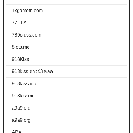
1xgameth.com
77UFA
789pluss.com
8lots.me
918Kiss
918kiss ดาวน์โหลด
918kissauto
918kissme
a9a9.org
a9a9.org
ABA