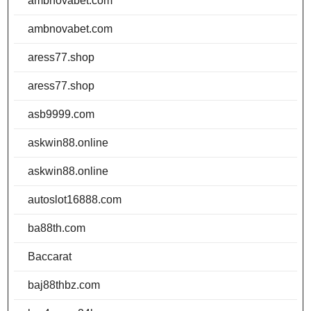
ambnovabet.com
ambnovabet.com
aress77.shop
aress77.shop
asb9999.com
askwin88.online
askwin88.online
autoslot16888.com
ba88th.com
Baccarat
baj88thbz.com