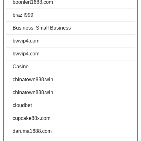
boonlert1688.com
brazil999
Business, Small Business
bwvip4.com
bwvip4.com
Casino
chinatown888.win
chinatown888.win
cloudbet
cupcake88x.com
daruma1688.com