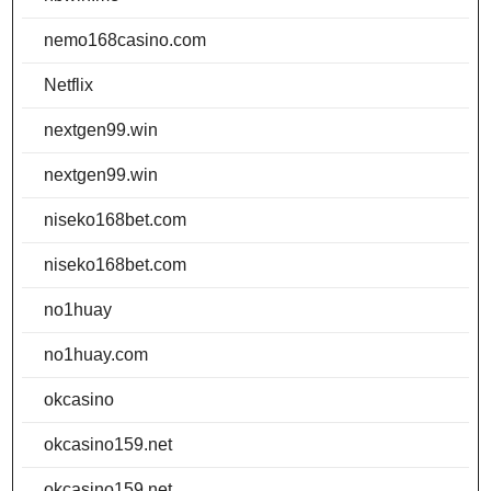
nemo168casino.com
Netflix
nextgen99.win
nextgen99.win
niseko168bet.com
niseko168bet.com
no1huay
no1huay.com
okcasino
okcasino159.net
okcasino159.net