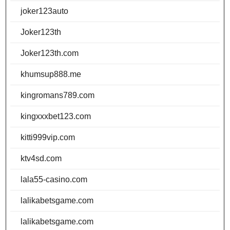
joker123auto
Joker123th
Joker123th.com
khumsup888.me
kingromans789.com
kingxxxbet123.com
kitti999vip.com
ktv4sd.com
lala55-casino.com
lalikabetsgame.com
lalikabetsgame.com