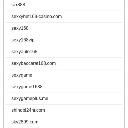
scr888
sexxybet168-casino.com
sexy168
sexy168vip
sexyauto168
sexybaccarat168.com
sexygame
sexygame1688
sexygameplus.me
shinobi24hr.com
sky2899.com