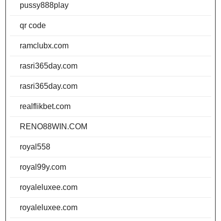
pussy888play
qr code
ramclubx.com
rasri365day.com
rasri365day.com
realflikbet.com
RENO88WIN.COM
royal558
royal99y.com
royaleluxee.com
royaleluxee.com