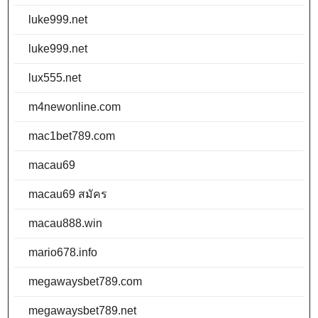
luke999.net
luke999.net
lux555.net
m4newonline.com
mac1bet789.com
macau69
macau69 สมัคร
macau888.win
mario678.info
megawaysbet789.com
megawaysbet789.net