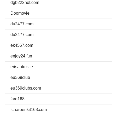
dgb222hot.com
Doomovie
du2477.com
du2477.com
ek4567.com
enjoy24.fun
erisauto.site
eu369club
eu369clubs.com
faro168
fcharoenkit168.com