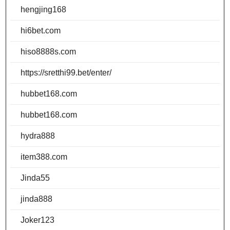
hengjing168
hi6bet.com
hiso8888s.com
https://sretthi99.bet/enter/
hubbet168.com
hubbet168.com
hydra888
item388.com
Jinda55
jinda888
Joker123