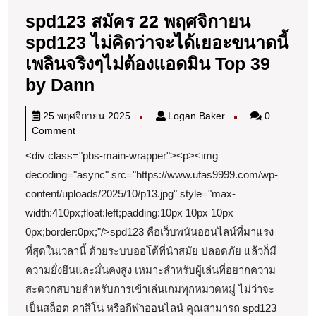
spd123 สมัคร 22 พฤศจิกายน
spd123 ไม่คิดว่าจะได้เยอะขนาดนี้
เพลินจริงๆไม่ต้องแอดมิน Top 39
spd123
by Dann
สมัคร
25
Logan
25 พฤศจิกายน 2025
Logan Baker
0
22
พฤศจิกายน
Baker
Comment
พฤศจิกายน
2025
<div class="pbs-main-wrapper"><p><img
spd123
decoding="async" src="https://www.ufas9999.com/wp-
ไม่
content/uploads/2025/10/p13.jpg" style="max-
คิด
width:410px;float:left;padding:10px 10px 10px
ว่า
0px;border:0px;"/>spd123 คือเว็บพนันออนไลน์ที่มาแรง
จะ
ที่สุดในเวลานี้ ด้วยระบบออโต้ที่นำสมัย ปลอดภัย แล้วก็มี
ความยั่งยืนและมั่นคงสูง เหมาะสำหรับผู้เล่นที่อยากความ
ได้
สะดวกสบายสำหรับการเข้าเล่นเกมทุกหมวดหมู่ ไม่ว่าจะ
เยอะ
เป็นสล็อต คาสิโน หรือกีฬาออนไลน์ คุณสามารถ spd123