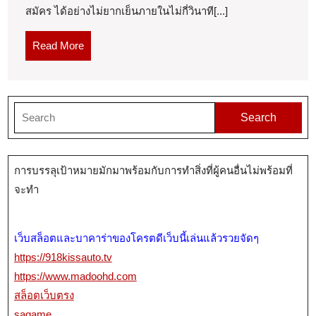
ขนาด
สมัคร ได้อย่างไม่ยากเย็นภายในไม่กี่วินาที[...]
นี้
เพ
Read
Read More
More
ลิน
จริงๆ
ไม่
Search
ต้อง
for:
แอ
ดมิน
การบรรลุเป้าหมายมักมาพร้อมกับการทำสิ่งที่ผู้คนอื่นไม่พร้อมที่
Top
จะทำ
39
by
เว็บสล็อตและบาคาร่าของโครตดีเว็บนี้เล่นแล้วรวยจัดๆ
Dann
https://918kissauto.tv
https://www.madoohd.com
สล็อตเว็บตรง
sagame