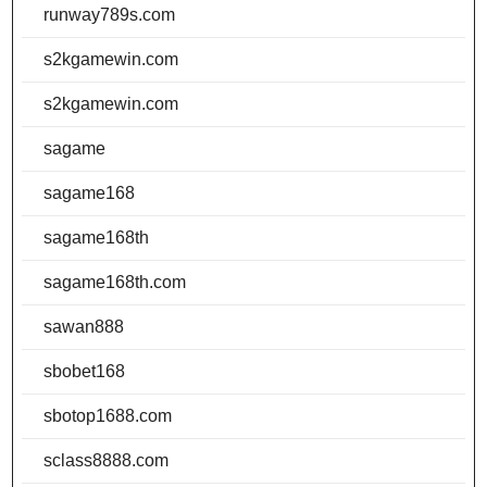
runway789s.com
s2kgamewin.com
s2kgamewin.com
sagame
sagame168
sagame168th
sagame168th.com
sawan888
sbobet168
sbotop1688.com
sclass8888.com