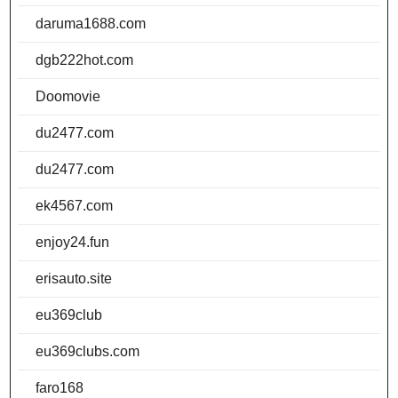
daruma1688.com
dgb222hot.com
Doomovie
du2477.com
du2477.com
ek4567.com
enjoy24.fun
erisauto.site
eu369club
eu369clubs.com
faro168