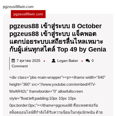
pgzeus88win.com
pgzeus88win.com
pgzeus88 เข้าสู่ระบบ 8 October
pgzeus88 เข้าสู่ระบบ แจ็คพอต
แตกบ่อยระบบเสถียรลื่นไหลเหมาะ
pg
กับผู้เล่นทุกสไตล์ Top 49 by Genia
เข้
7
Logan
7 ตุลาคม 2025
Logan Baker
0
สู่
ตุลาคม
Baker
Comment
ระ
2025
<div class="pbs-main-wrapper"><p><iframe width="640"
8
height="360" src="//www.youtube.com/embed/4TV-
Oc
MwMHt2c" frameborder="0" allowfullscreen
pg
style="float:left;padding:10px 10px 10px
เข้
0px;border:0px;"></iframe>pgzeus88 คือแพลตฟอร์ม
สู่
สล็อตออนไลน์ที่กำลังได้รับความนิยมในกลุ่มนักพนัน ด้วย