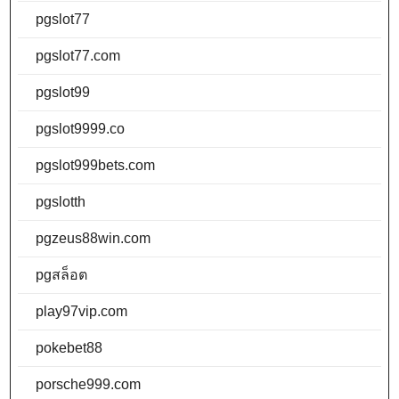
pgslot77
pgslot77.com
pgslot99
pgslot9999.co
pgslot999bets.com
pgslotth
pgzeus88win.com
pgสล็อต
play97vip.com
pokebet88
porsche999.com