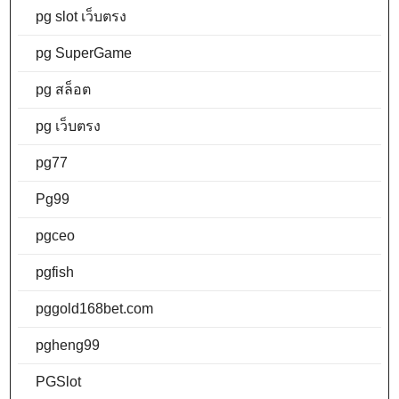
pg slot เว็บตรง
pg SuperGame
pg สล็อต
pg เว็บตรง
pg77
Pg99
pgceo
pgfish
pggold168bet.com
pgheng99
PGSlot