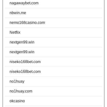
nagawaybet.com
nbwin.me
nemo168casino.com
Netflix
nextgen99.win
nextgen99.win
niseko168bet.com
niseko168bet.com
no1huay
no1huay.com
okcasino