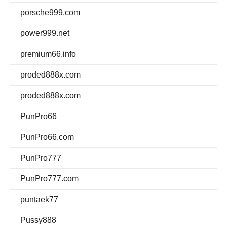
porsche999.com
power999.net
premium66.info
proded888x.com
proded888x.com
PunPro66
PunPro66.com
PunPro777
PunPro777.com
puntaek77
Pussy888