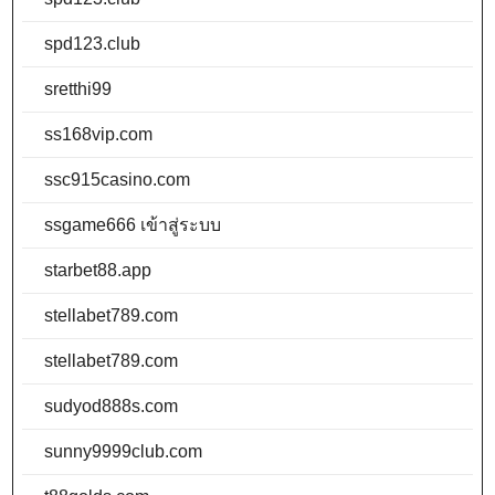
spd123.club
sretthi99
ss168vip.com
ssc915casino.com
ssgame666 เข้าสู่ระบบ
starbet88.app
stellabet789.com
stellabet789.com
sudyod888s.com
sunny9999club.com