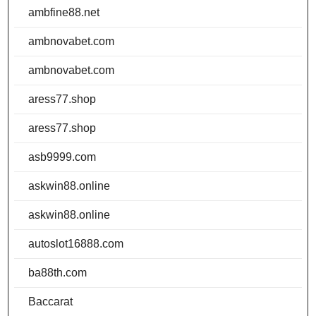
ambfine88.net
ambnovabet.com
ambnovabet.com
aress77.shop
aress77.shop
asb9999.com
askwin88.online
askwin88.online
autoslot16888.com
ba88th.com
Baccarat