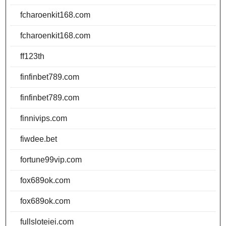
fcharoenkit168.com
fcharoenkit168.com
ff123th
finfinbet789.com
finfinbet789.com
finnivips.com
fiwdee.bet
fortune99vip.com
fox689ok.com
fox689ok.com
fullsloteiei.com