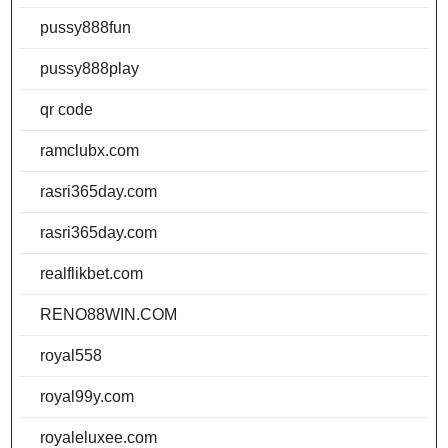
pussy888fun
pussy888play
qr code
ramclubx.com
rasri365day.com
rasri365day.com
realflikbet.com
RENO88WIN.COM
royal558
royal99y.com
royaleluxee.com