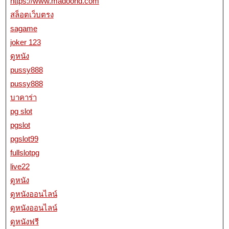
https://www.madoohd.com
To
สล็อตเว็บตรง
49
sagame
by
joker 123
Ge
ดูหนัง
pussy888
pussy888
บาคาร่า
pg slot
pgslot
pgslot99
fullslotpg
live22
ดูหนัง
ดูหนังออนไลน์
ดูหนังออนไลน์
ดูหนังฟรี