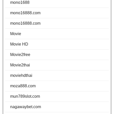
mono1688
mono16888.com
mono16888.com
Movie
Movie HD
Movie2free
Movie2thai
moviehdthai
moza888.com
mun789slot.com
nagawaybet.com