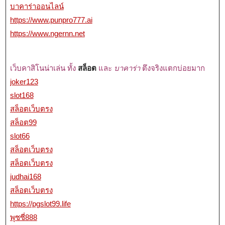
บาคาร่าออนไลน์
https://www.punpro777.ai
https://www.ngernn.net
เว็บคาสิโนน่าเล่น ทั้ง
สล็อต
และ
บาคาร่า
ตึงจริงแตกบ่อยมาก
joker123
slot168
สล็อตเว็บตรง
สล็อต99
slot66
สล็อตเว็บตรง
สล็อตเว็บตรง
judhai168
สล็อตเว็บตรง
https://pgslot99.life
พุซซี่888