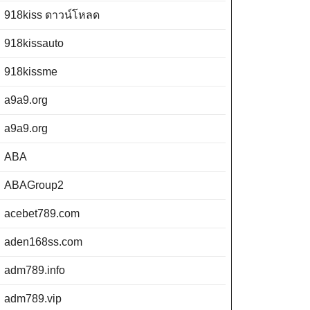
918kiss ดาวน์โหลด
918kissauto
918kissme
a9a9.org
a9a9.org
ABA
ABAGroup2
acebet789.com
aden168ss.com
adm789.info
adm789.vip