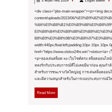
3 พฤษภาคม 2024
Logan Baker
พฤษ
พฤษภาคม
Bak
24
2024
<div class="pbs-main-wrapper"><p><img decod
สล็อ
content/uploads/2023/06/%E0%B9%82
%8A%E0%B8%B1%E0%B9%88%E0%B8%99
สล็อ
E0%B8%B4%E0%B8%88%E0%B8%81%E0%
เว็บ
B8%B9%E0%B8%9B%E0%B8%97%E0%B8%B5%E
ตรง
width:440px;float:left;padding:10px 10px 10px 
ระบ
href="https://www.slotxo24hr.win">slotxo</a> 
แน่น
<p>ลองเล่นสล็อต xo เว็บไซต์ตรง สล็อตออนไลน์ท
ของ
หลงรักกับประสบการณ์ที่ไม่เคยมีมาก่อน คุณกำ
จริง
สำหรับการชนะรางวัลใหญ่อยู่ การเล่นสล็อตออนไล
ไม่
และมีความสนุกสำหรับในการเจอประสบการณ์ใหม่ โ
กระ
Read
Read More
เดิม
More
พัน
ฟรี