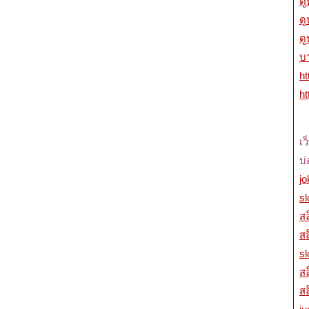
ดู
xo
ดู
ดู
บ
ht
ส
ht
เว
บ
jo
sl
ine
สล
ส
xo24hr.win
sl
สล
สล