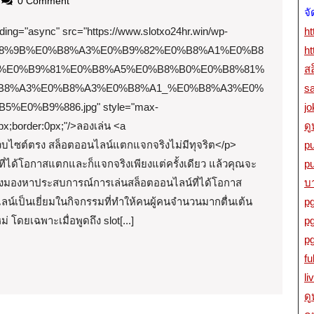
0 Comment
ภาคม
จั
er
ing="async" src="https://www.slotxo24hr.win/wp-
ht
ตxo
%E0%B8%9B%E0%B8%A3%E0%B9%82%E0%B8%A1%E0%B8
h
%E0%B9%81%E0%B8%A5%E0%B8%B0%E0%B8%81%
สล
ต
B8%A3%E0%B8%A3%E0%B8%A1_%E0%B8%A3%E0%
s
0%B9%886.jpg" style="max-
jo
0px;border:0px;"/>ลองเล่น <a
ดู
บ
เว็บไซต์ตรง สล็อตออนไลน์แตกแจกจริงไม่มีทุจริต</p>
p
ี่ได้โอกาสแตกและก็แจกจริงเพียงแต่ครั้งเดียว แล้วคุณจะ
p
ลังมองหาประสบการณ์การเล่นสล็อตออนไลน์ที่ได้โอกาส
บ
น์เป็นเยี่ยมในกิจกรรมที่ทำให้คนผู้คนจำนวนมากตื่นเต้น
pg
ดยเฉพาะเมื่อพูดถึง slot[...]
pg
แส
pg
fu
li
ดู