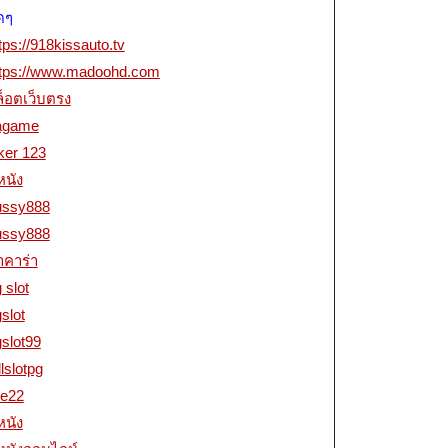
ดๆ
tps://918kissauto.tv
ttps://www.madoohd.com
็อตเว็บตรง
agame
ker 123
หนัง
ussy888
ussy888
าคาร่า
 slot
slot
slot99
llslotpg
ve22
หนัง