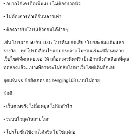
• อยากได้เครดิตเพิ่มแบบไม่ต้องปวดหัว
• ไม่ต้องการทำเทิร์นหลายเท่า
• ต้องการรับโปรแล้วถอนได้ง่ายๆ
เช่น โปรฝาก 50 รับ 100 / โปรคืนยอดเสีย / โปรสะสมแต้มแลก
รางวัล – ทุกโปรมีเงื่อนไขแจ่มกระจ่าง ไม่ซ่อนเร้นเสมือนหลาย
เว็บไซต์ที่ผมเคยเจอ ให้ สล็อตเครดิตฟรี เป็นอีกหนึ่งตัวเลือกที่คุณ
ทดลองแล้ว…บางทีอาจจะไม่กลับไปหาเว็บไซต์เดิมอีกเลย
จุดเด่น vs ข้อสังเกตของ hengjing168 แบบไม่อวย
ข้อดี:
• เว็บตรงจริง ไม่ล็อคยูส ไม่หักกำไร
• ระบบไวสุดในสามโลก
• โปรโมชั่นใช้งานได้จริง ไม่ใช่แค่ล่อ