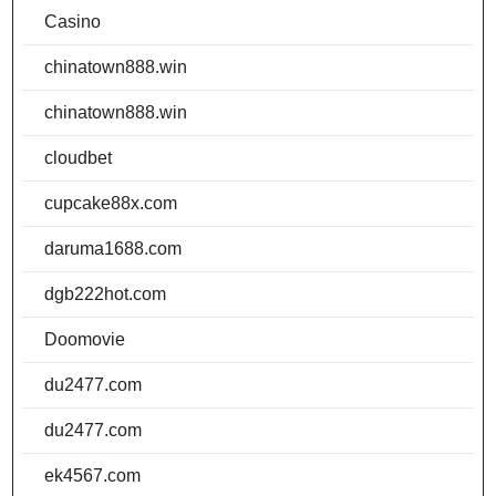
Casino
chinatown888.win
chinatown888.win
cloudbet
cupcake88x.com
daruma1688.com
dgb222hot.com
Doomovie
du2477.com
du2477.com
ek4567.com