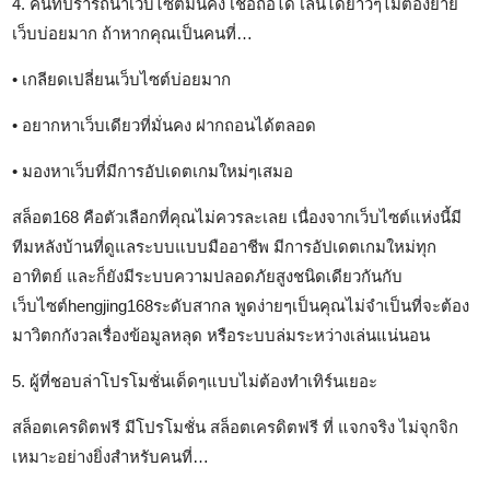
4. คนที่ปรารถนาเว็บไซต์มั่นคง เชื่อถือได้ เล่นได้ยาวๆไม่ต้องย้าย
เว็บบ่อยมาก ถ้าหากคุณเป็นคนที่…
• เกลียดเปลี่ยนเว็บไซต์บ่อยมาก
• อยากหาเว็บเดียวที่มั่นคง ฝากถอนได้ตลอด
• มองหาเว็บที่มีการอัปเดตเกมใหม่ๆเสมอ
สล็อต168 คือตัวเลือกที่คุณไม่ควรละเลย เนื่องจากเว็บไซต์แห่งนี้มี
ทีมหลังบ้านที่ดูแลระบบแบบมืออาชีพ มีการอัปเดตเกมใหม่ทุก
อาทิตย์ และก็ยังมีระบบความปลอดภัยสูงชนิดเดียวกันกับ
เว็บไซต์hengjing168ระดับสากล พูดง่ายๆเป็นคุณไม่จำเป็นที่จะต้อง
มาวิตกกังวลเรื่องข้อมูลหลุด หรือระบบล่มระหว่างเล่นแน่นอน
5. ผู้ที่ชอบล่าโปรโมชั่นเด็ดๆแบบไม่ต้องทำเทิร์นเยอะ
สล็อตเครดิตฟรี มีโปรโมชั่น สล็อตเครดิตฟรี ที่ แจกจริง ไม่จุกจิก
เหมาะอย่างยิ่งสำหรับคนที่…