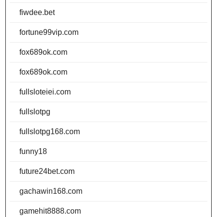
fiwdee.bet
fortune99vip.com
fox689ok.com
fox689ok.com
fullsloteiei.com
fullslotpg
fullslotpg168.com
funny18
future24bet.com
gachawin168.com
gamehit8888.com