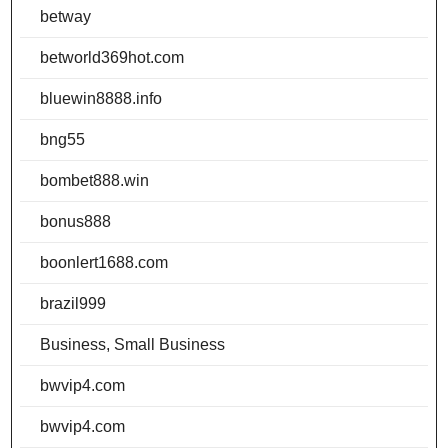
betway
betworld369hot.com
bluewin8888.info
bng55
bombet888.win
bonus888
boonlert1688.com
brazil999
Business, Small Business
bwvip4.com
bwvip4.com