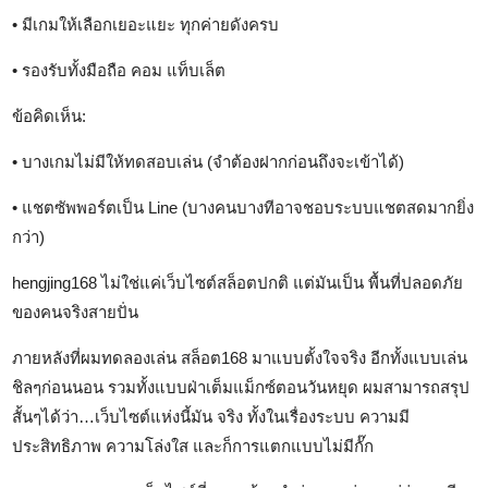
• มีเกมให้เลือกเยอะแยะ ทุกค่ายดังครบ
• รองรับทั้งมือถือ คอม แท็บเล็ต
ข้อคิดเห็น:
• บางเกมไม่มีให้ทดสอบเล่น (จำต้องฝากก่อนถึงจะเข้าได้)
• แชตซัพพอร์ตเป็น Line (บางคนบางทีอาจชอบระบบแชตสดมากยิ่ง
กว่า)
hengjing168 ไม่ใช่แค่เว็บไซต์สล็อตปกติ แต่มันเป็น พื้นที่ปลอดภัย
ของคนจริงสายปั่น
ภายหลังที่ผมทดลองเล่น สล็อต168 มาแบบตั้งใจจริง อีกทั้งแบบเล่น
ชิลๆก่อนนอน รวมทั้งแบบฝ่าเต็มแม็กซ์ตอนวันหยุด ผมสามารถสรุป
สั้นๆได้ว่า…เว็บไซต์แห่งนี้มัน จริง ทั้งในเรื่องระบบ ความมี
ประสิทธิภาพ ความโล่งใส และก็การแตกแบบไม่มีกั๊ก