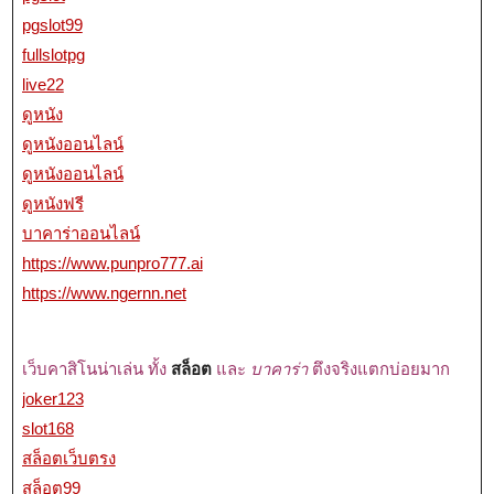
pgslot99
fullslotpg
live22
ดูหนัง
ดูหนังออนไลน์
ดูหนังออนไลน์
ดูหนังฟรี
บาคาร่าออนไลน์
https://www.punpro777.ai
https://www.ngernn.net
เว็บคาสิโนน่าเล่น ทั้ง
สล็อต
และ
บาคาร่า
ตึงจริงแตกบ่อยมาก
joker123
slot168
สล็อตเว็บตรง
สล็อต99