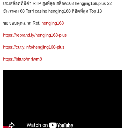
เกมสล็อตที่มีค่า RTP สูงที่สุด สล็อต168 hengjing168.plus 22
ธันวาคม 68 Terri casino hengjing168 ที่ฮิตที่สุด Top 13
ขอขอบคุณมาก Ref.
hengjing168
https://rebrand.ly/hengjing168-plus
https://cutly.info/hengjing168-plus
https://bitt.to/mrlwm9