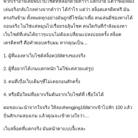
พวกเราอาจเคยพบเว็บไซต์ที่หลอกด้วยคำว่า แตกง่าย แต่ว่าพอเพียง
เล่นจริงกลับไกลห่างจากคำว่า ได้กำไร แต่ว่า สล็อตเครดิตฟรี มัน
ตรงกันข้าม ทั้งหมดทุกอย่างมันถูกดีไซน์มาเพื่อ คนเล่นมีช่องทางได้
ถอนจริง ไม่ใช่แค่หมุนไปเรื่อยรอลุ้นโชค คนใดกันที่กำลังมองหา
เว็บไซต์ที่เล่นได้ยาวๆแบบไม่ต้องเปลี่ยนแปลงบ่อยครั้ง สล็อต
เครดิตฟรี คือคำตอบครับผม หากคุณเป็น…
1. ผู้ที่มองหาเว็บไซต์สล็อต168ตรงของจริง
2. ผู้ที่อยากได้เกมแตกหนัก ไม่ใช่แค่สวยแต่รูป
3. คนที่เบื่อเว็บเดิมๆที่ไม่เคยถอนสักครั้ง
4. หรือมือใหม่ที่อยากเริ่มต้นจากเว็บไซต์ที่ เชื่อใจได้
ผมขอแนะนำจากใจจริง ให้ลองhengjing168ฝากเข้าไปสัก 100 แล้ว
ปั่นสักเกมสองเกม แล้วคุณจะเข้าดวงใจว่า…
เว็บสล็อตที่แตกจริง มันหน้าตาแบบงี้แหละ