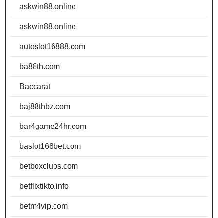
askwin88.online
askwin88.online
autoslot16888.com
ba88th.com
Baccarat
baj88thbz.com
bar4game24hr.com
baslot168bet.com
betboxclubs.com
betflixtikto.info
betm4vip.com