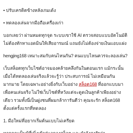
• ปรับเครดิตข้างหลังเกมเด้ง
• ทดลองเล่นจากมือถือเครื่องเก่า
บอกเลยว่า ผ่านหมดทุกจุด ระบบเขาใช้ AI ตรวจสอบแบบอัตโนมัติ
ไม่ต้องทักหาแอดมินให้เสียอารมณ์ แถมยังไม่ต้องจ่ายเงินแอบแฝง
hengjing168 เหมาะสมกับคนไหนกัน? คนแบบไหนควรจะลองเล่น?
เว็บสล็อตทุกเว็บไซต์อาจมองคล้ายคลึงกันในตอนแรก แม้กระนั้น
เมื่อได้ทดลองเล่นจริงแล้วจะรู้ว่า ประสบการณ์ ไม่เหมือนกัน
มากมาย โดยเฉพาะอย่างยิ่งกับเว็บอย่าง
สล็อต168
ที่ออกแบบมา
เพื่อคนเล่นจริง ไม่ใช่เว็บไซต์ที่หวังแต่จะดูดเงินลูกค้าเพียงอย่าง
เดียว รวมทั้งนี่เป็นฝูงชนที่ผมกล้าการันตีว่า คุณจะรัก สล็อต168
ตั้งแต่ครั้งแรกที่ทดลอง
1. มือใหม่ที่อยากเริ่มต้นแบบไม่เครียด