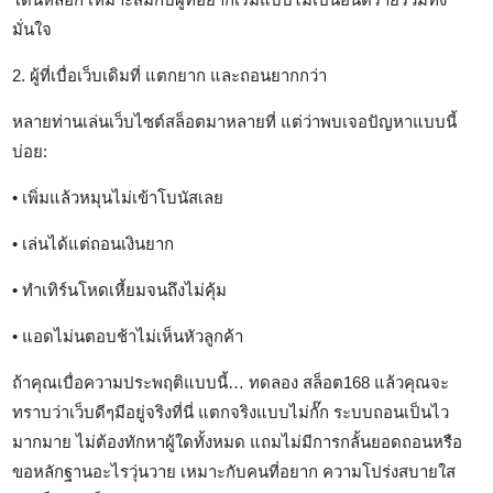
มั่นใจ
2. ผู้ที่เบื่อเว็บเดิมที่ แตกยาก และถอนยากกว่า
หลายท่านเล่นเว็บไซต์สล็อตมาหลายที่ แต่ว่าพบเจอปัญหาแบบนี้
บ่อย:
• เพิ่มแล้วหมุนไม่เข้าโบนัสเลย
• เล่นได้แต่ถอนเงินยาก
• ทำเทิร์นโหดเหี้ยมจนถึงไม่คุ้ม
• แอดไม่นตอบช้าไม่เห็นหัวลูกค้า
ถ้าคุณเบื่อความประพฤติแบบนี้… ทดลอง สล็อต168 แล้วคุณจะ
ทราบว่าเว็บดีๆมีอยู่จริงที่นี่ แตกจริงแบบไม่กั๊ก ระบบถอนเป็นไว
มากมาย ไม่ต้องทักหาผู้ใดทั้งหมด แถมไม่มีการกลั้นยอดถอนหรือ
ขอหลักฐานอะไรวุ่นวาย เหมาะกับคนที่อยาก ความโปร่งสบายใส