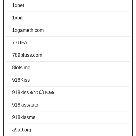
1xbet
1xbit
1xgameth.com
77UFA
789pluss.com
8lots.me
918Kiss
918kiss ดาวน์โหลด
918kissauto
918kissme
a9a9.org