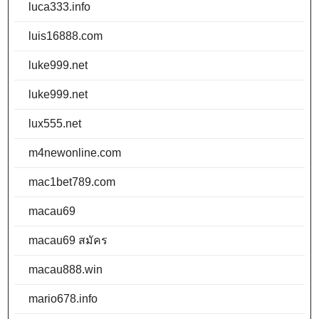
luca333.info
luis16888.com
luke999.net
luke999.net
lux555.net
m4newonline.com
mac1bet789.com
macau69
macau69 สมัคร
macau888.win
mario678.info