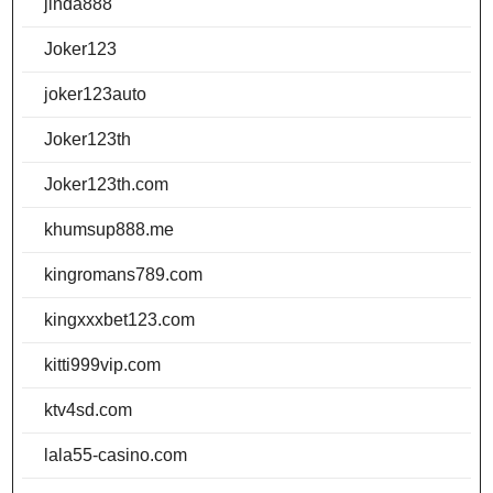
jinda888
Joker123
joker123auto
Joker123th
Joker123th.com
khumsup888.me
kingromans789.com
kingxxxbet123.com
kitti999vip.com
ktv4sd.com
lala55-casino.com