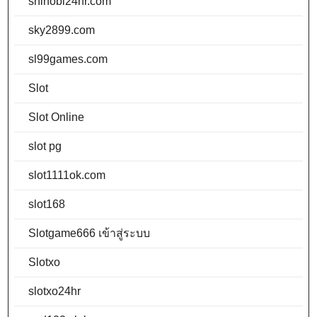
shinobi24hr.com
sky2899.com
sl99games.com
Slot
Slot Online
slot pg
slot1111ok.com
slot168
Slotgame666 เข้าสู่ระบบ
Slotxo
slotxo24hr