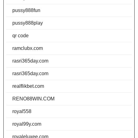
pussy888fun
pussy888play
qr code
ramclubx.com
rasri365day.com
rasri365day.com
realflikbet.com
RENO88WIN.COM
royal558
royal99y.com
royaleluxee.com