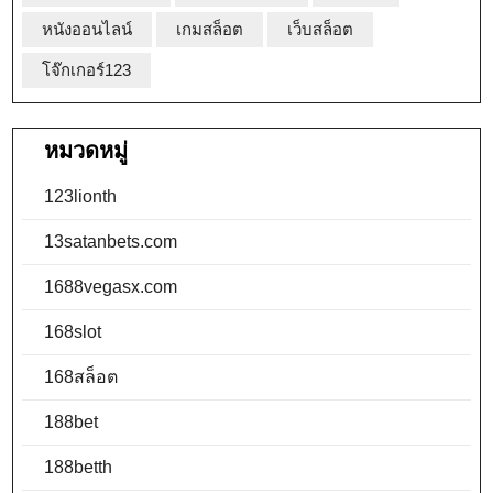
หนังออนไลน์
เกมสล็อต
เว็บสล็อต
โจ๊กเกอร์123
หมวดหมู่
123lionth
13satanbets.com
1688vegasx.com
168slot
168สล็อต
188bet
188betth