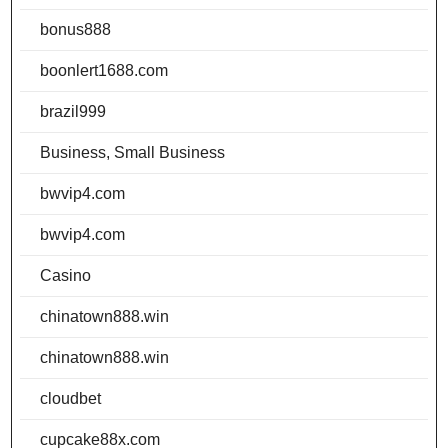
bonus888
boonlert1688.com
brazil999
Business, Small Business
bwvip4.com
bwvip4.com
Casino
chinatown888.win
chinatown888.win
cloudbet
cupcake88x.com