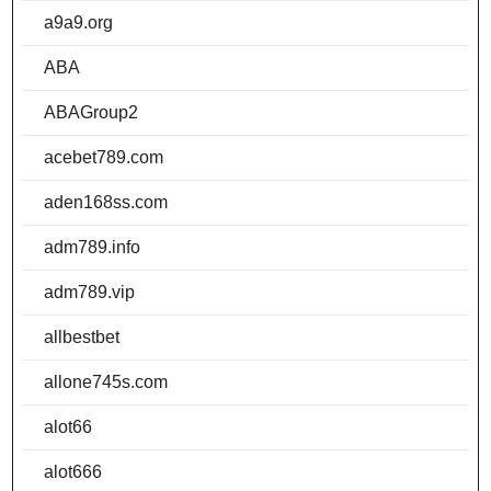
a9a9.org
ABA
ABAGroup2
acebet789.com
aden168ss.com
adm789.info
adm789.vip
allbestbet
allone745s.com
alot66
alot666