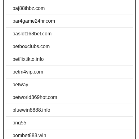
baj88thbz.com
bar4game24hr.com
baslot168bet.com
betboxclubs.com
betflixtikto.info
betm4vip.com
betway
betworld369hot.com
bluewin8888.info
bng55
bombet888.win