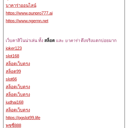
บาคาร่าออนไลน์
https://www.punpro777.ai
https://www.ngernn.net
เว็บคาสิโนน่าเล่น ทั้ง
สล็อต
และ
บาคาร่า
ตึงจริงแตกบ่อยมาก
joker123
slot168
สล็อตเว็บตรง
สล็อต99
slot66
สล็อตเว็บตรง
สล็อตเว็บตรง
judhai168
สล็อตเว็บตรง
https://pgslot99.life
พุซซี่888