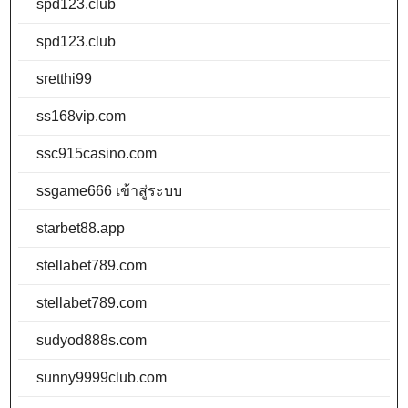
spd123.club
spd123.club
sretthi99
ss168vip.com
ssc915casino.com
ssgame666 เข้าสู่ระบบ
starbet88.app
stellabet789.com
stellabet789.com
sudyod888s.com
sunny9999club.com