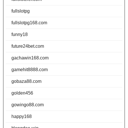
fullslotpg
fullslotpg168.com
funny18
future24bet.com
gachawin168.com
gamehit8888.com
gobaza88.com
golden456
gowingo88.com
happy168