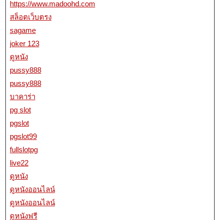
https://www.madoohd.com
โปร่งใส
สล็อตเว็บตรง
ไว้ใจ
sagame
ได้
joker 123
ทดลอง
ดูหนัง
ฟรี
pussy888
Top
pussy888
85
บาคาร่า
pg slot
by
pgslot
Velma
pgslot99
fullslotpg
live22
ดูหนัง
ดูหนังออนไลน์
ดูหนังออนไลน์
ดูหนังฟรี