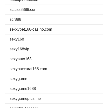
sclass8888.com
scr888
sexxybet168-casino.com
sexy168
sexy168vip
sexyauto168
sexybaccarat168.com
sexygame
sexygame1688
sexygameplus.me