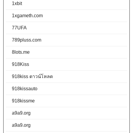
1xbit
1xgameth.com
77UFA
789pluss.com
8lots.me
918Kiss
918kiss ดาวน์โหลด
918kissauto
918kissme
a9a9.org
a9a9.org