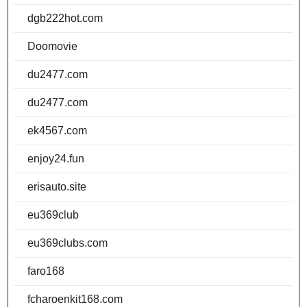
dgb222hot.com
Doomovie
du2477.com
du2477.com
ek4567.com
enjoy24.fun
erisauto.site
eu369club
eu369clubs.com
faro168
fcharoenkit168.com