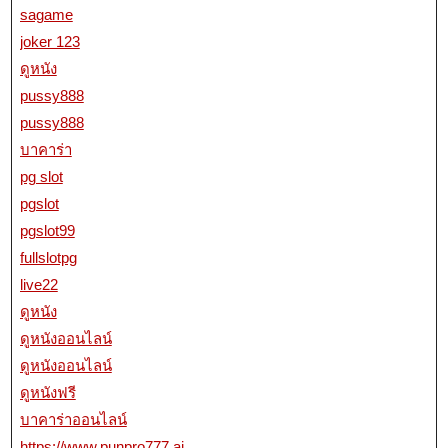
เต็ม
sagame
ที่
joker 123
Top
ดูหนัง
28
pussy888
by
pussy888
บาคาร่า
Preciou
pg slot
pgslot
pgslot99
fullslotpg
live22
ดูหนัง
ดูหนังออนไลน์
ดูหนังออนไลน์
ดูหนังฟรี
บาคาร่าออนไลน์
https://www.punpro777.ai