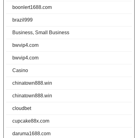
boonlert1688.com
brazil999
Business, Small Business
bwvip4.com
bwvip4.com
Casino
chinatown888.win
chinatown888.win
cloudbet
cupcake88x.com
daruma1688.com