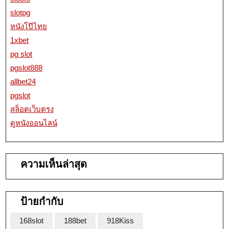
slotpg
หนังโป๊ไทย
1xbet
pg slot
pgslot888
allbet24
pgslot
สล็อตเว็บตรง
ดูหนังออนไลน์
ความเห็นล่าสุด
ป้ายกำกับ
168slot
188bet
918Kiss