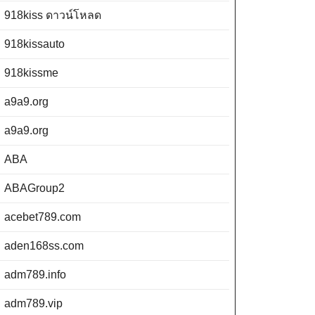
918kiss ดาวน์โหลด
918kissauto
918kissme
a9a9.org
a9a9.org
ABA
ABAGroup2
acebet789.com
aden168ss.com
adm789.info
adm789.vip