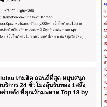
0 Comment
ง่าย
จั
er
มันส์
th="640" height="360"
ht
น่า
frameborder="0" allowfullscreen
h
border:0px;"></iframe>Pussy888win เว็บไซต์ตรงไม่ผ่าน
สล
เชื่อ
่ายได้เงินจริง สนุกสนานได้ทุกวัน สมัครเลย!</p>
s
ถือ
 เว็บไซต์ตรงไม่ผ่านเอเย่นต์ที่เหมาะสมที่สุดในไทย[...]
jo
ระบบ
ดู
แจก
p
เครดิต
p
ฟรี
บ
AUTO
pg
เงิน
pg
txo เกมฮิต ถอนถี่ที่สุด หมุนสนุก
ชัวร์
pg
นบริการ 24 ชั่วโมงลุ้นรับทอง 1สลึง
fu
โอน
ตค่ายดัง ที่คุณห้ามพลาด Top 18 by
li
ไว
o
ดู
สร้าง