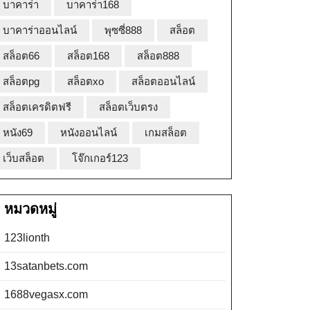
บาคาร่า
บาคาร่า168
บาคาร่าออนไลน์
พุซซี่888
สล็อต
สล็อต66
สล็อต168
สล็อต888
สล็อตpg
สล็อตxo
สล็อตออนไลน์
สล็อตเครดิตฟรี
สล็อตเว็บตรง
หนัง69
หนังออนไลน์
เกมสล็อต
เว็บสล็อต
โจ๊กเกอร์123
หมวดหมู่
123lionth
13satanbets.com
1688vegasx.com