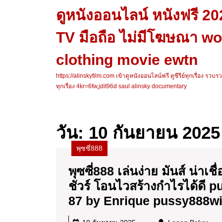
Skip
ดูหนังออนไลน์ หนังฟรี 2
to
content
TV มือถือ ไม่มีโฆษณา wo
Skip
to
clothing movie ewtn
content
https://alinskyfilm.com เข้าดูหนังออนไลน์ฟรี ดูซีรีย์ทุกเรื่อง รว
ทุกเรื่อง 4kr=6fw,jdit96d saul alinsky documentary
วัน:
10 กันยายน 2025
พุซซี่888
พุซซี่888 เล่นง่าย มันส์ น่า
ชัวร์ โอนไวสร้างกำไรได้ดี p
87 by Enrique pussy888wi
10
Log