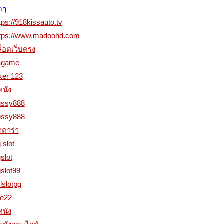
ดๆ
tps://918kissauto.tv
ttps://www.madoohd.com
็อตเว็บตรง
agame
ker 123
หนัง
ussy888
ussy888
าคาร่า
 slot
slot
slot99
llslotpg
ve22
หนัง