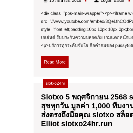
10 กันยายน 2025
Logan Baker
กันยายน
Bak
2025
<div class="pbs-main-wrapper"><p><iframe wid
src="//www.youtube.com/embed/3QeLfnCOdPc" 
style="float:left;padding:10px 10px 10px 0px;
เอเย่นต์ รับประกันความปลอดภัย เกมแตกหนักแตกง
<p>บริการทุกระดับจับใจ คือคำคมของ pussy888win
Read
Read More
More
slotxo24hr
Slotxo 5 พฤศจิกายน 2568 slo
สุขทุกวัน มูลค่า 1,000 ทีมงา
ส่งตรงถึงมือคุณ slotxo สล็อ
Slotx
Elliot slotxo24hr.run
5