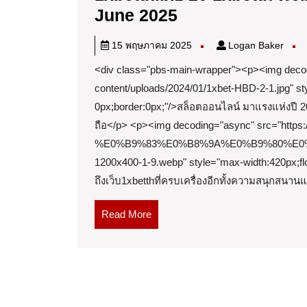
1
พนัน
June 2025
โ
เว็บ
15
Loga
15 พฤษภาคม 2025
Logan Baker
ว
เปิด
พฤษภาคม
Bake
<div class="pbs-main-wrapper"><p><img decodi
เ
ใหม่
2025
content/uploads/2024/01/1xbet-HBD-2-1.jpg" st
3
1xbetth
0px;border:0px;"/>สล็อตออนไลน์ มาแรงแห่งปี 
A
เครดิต
ถือ</p> <p><img decoding="async" src="https:/
,
ฟรี
%E0%B9%83%E0%B8%9A%E0%B9%80%E0
ส
Top
1200x400-1-9.webp" style="max-width:420px;floa
เ
51
ถึงเว็บ1xbetthที่ครบเครื่องอีกทั้งความสนุกสนาน
ไ
by
Read
Read More
ต
Harriet
More
ก
1xbet
จ
1xbetth.biz
โ
20
ค
1xbetth