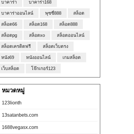
บาคาร่า
บาคาร่า168
บาคาร่าออนไลน์
พุซซี่888
สล็อต
สล็อต66
สล็อต168
สล็อต888
สล็อตpg
สล็อตxo
สล็อตออนไลน์
สล็อตเครดิตฟรี
สล็อตเว็บตรง
หนัง69
หนังออนไลน์
เกมสล็อต
เว็บสล็อต
โจ๊กเกอร์123
หมวดหมู่
123lionth
13satanbets.com
1688vegasx.com