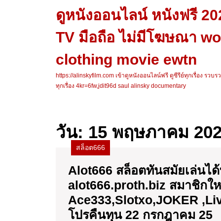
Skip
ดูหนังออนไลน์ หนังฟรี 2
to
content
TV มือถือ ไม่มีโฆษณา wo
Skip
to
clothing movie ewtn
content
https://alinskyfilm.com เข้าดูหนังออนไลน์ฟรี ดูซีรีย์ทุกเรื่อง รว
ทุกเรื่อง 4kr=6fw,jdit96d saul alinsky documentary
วัน:
15 พฤษภาคม 20
สล็อต666
Alot666 สล็อตทันสมัยเล่นได้
alot666.proth.biz สมาชิกให
Ace333,Slotxo,JOKER ,Live
A
โปรคืนทุน 22 กรกฎาคม 25