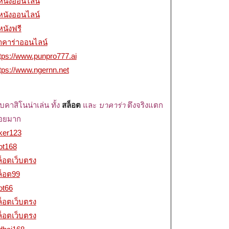
หนังออนไลน์
หนังออนไลน์
หนังฟรี
าคาร่าออนไลน์
tps://www.punpro777.ai
tps://www.ngernn.net
็บคาสิโนน่าเล่น ทั้ง
สล็อต
และ
บาคาร่า
ตึงจริงแตก
่อยมาก
ker123
ot168
็อตเว็บตรง
ล็อต99
ot66
็อตเว็บตรง
็อตเว็บตรง