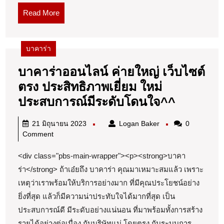
Read
Read More
More
บาคาร่า
บาคาร่าออนไลน์ ค่ายใหญ่ เว็บไซต์
ตรง ประสิทธิภาพเยี่ยม ใหม่
บา
ประสบการณ์มีระดับโดนใจ^^
คา
21
Logan
21 มิถุนายน 2023
Logan Baker
0
ร่า
มิถุนายน
Baker
Comment
ออนไลน์
2023
<div class="pbs-main-wrapper"><p><strong>บาคา
ค่าย
ร่า</strong> ถ้าเอ๋ยถึง บาคาร่า คุณมาเหมาะสมแล้ว เพราะ
ใหญ่
เหตุว่าเราพร้อมให้บริการอย่างมาก ที่มีคุณประโยชน์อย่าง
เว็บไซต์
ยิ่งที่สุด แล้วก็มีความน่าประทับใจได้มากที่สุด เป็น
ตรง
ประสบการณ์ดี มีระดับอย่างแน่นอน ที่มาพร้อมทั้งการสร้าง
ประสิทธิ
รายได้อย่างต่อเนื่อง กับบริษัทแม่ โดยตรง กับระบบการ