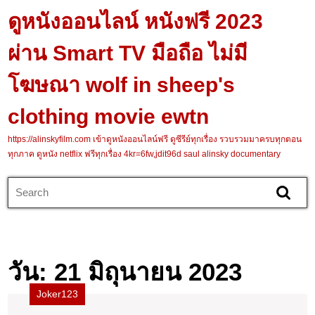
Skip
ดูหนังออนไลน์ หนังฟรี 2023
to
content
ผ่าน Smart TV มือถือ ไม่มี
Skip
to
โฆษณา wolf in sheep's
content
clothing movie ewtn
https://alinskyfilm.com เข้าดูหนังออนไลน์ฟรี ดูซีรีย์ทุกเรื่อง รวบรวมมาครบทุกตอน
ทุกภาค ดูหนัง netflix ฟรีทุกเรื่อง 4kr=6fw,jdit96d saul alinsky documentary
Search
for:
วัน:
21 มิถุนายน 2023
Joker123