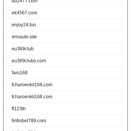
du2477.com
ek4567.com
enjoy24.fun
erisauto.site
eu369club
eu369clubs.com
faro168
fcharoenkit168.com
fcharoenkit168.com
ff123th
finfinbet789.com