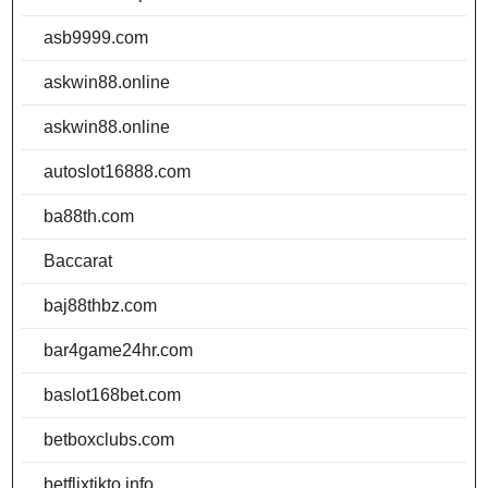
asb9999.com
askwin88.online
askwin88.online
autoslot16888.com
ba88th.com
Baccarat
baj88thbz.com
bar4game24hr.com
baslot168bet.com
betboxclubs.com
betflixtikto.info