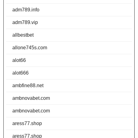
adm789.info
adm789.vip
allbestbet
allone745s.com
alot66
alot666
ambfine88.net
ambnovabet.com
ambnovabet.com
aress77.shop
aress77.shop