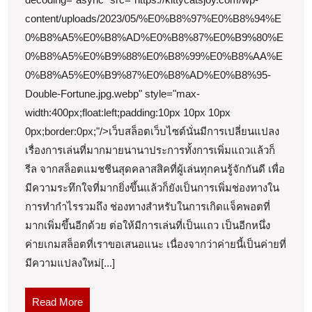
สิงหาคม
content/uploads/2023/05/%E0%B8%97%E0%B8%94%E
2566
0%B8%A5%E0%B8%AD%E0%B8%87%E0%B9%80%E
เว็บ
0%B8%A5%E0%B9%88%E0%B8%99%E0%B8%AA%E
สล็อต
0%B8%A5%E0%B9%87%E0%B8%AD%E0%B8%95-
เว็บ
Double-Fortune.jpg.webp" style="max-
ตรง
width:400px;float:left;padding:10px 10px 10px
0px;border:0px;"/>เว็บสล็อตเว็บไซต์นั่นมีการเปลี่ยนแปลง
webตรง
เรื่องการเล่นที่มากมายนานาประการทั้งการเพิ่มแถวแล้วก็
พนัน
รีล จากสล็อตแมชชีนสุดคลาสสิคที่ผู้เล่นทุกคนรู้จักกันดี เพื่อ
ออนไลน์
มีความระทึกใจที่มากยิ่งขึ้นแล้วก็ยังเป็นการเพิ่มช่องทางใน
เว็บ
การทำกำไรรวมถึง ช่องทางสำหรับในการเกิดแจ็คพอตที่
แม่
มากเพิ่มขึ้นอีกด้วย ต่อให้มีการเล่นที่เป็นแถว เป็นอีกหนึ่ง
pg
ค่ายเกมสล็อตที่เราขอเสนอแนะ เนื่องจากว่าค่ายนี้เป็นค่ายที่
slot
มีความแปลงใหม่[...]
เว็บ
ตรง
Read
Read More