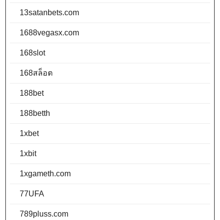
13satanbets.com
1688vegasx.com
168slot
168สล็อต
188bet
188betth
1xbet
1xbit
1xgameth.com
77UFA
789pluss.com