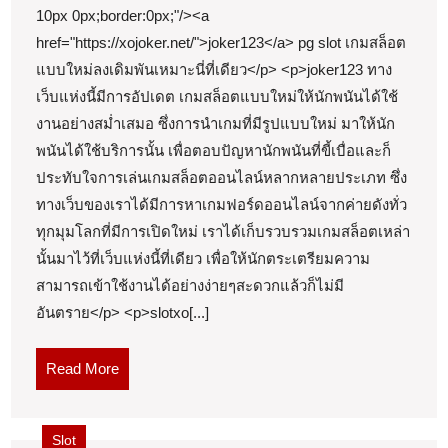
เคล็ด
10px 0px;border:0px;"/><a
ลับ
href="https://xojoker.net/">joker123</a> pg slot เกมสล็อต
แบบใหม่ลงเดิมพันเหมาะนี่ที่เดียว</p> <p>joker123 ทาง
ปั่น
เว็บแห่งนี้มีการอัปเดต เกมสล็อตแบบใหม่ให้นักพนันได้ใช้
จน
งานอย่างสม่ำเสมอ ซึ่งการนำเกมที่มีรูปแบบใหม่ มาให้นัก
รวย
พนันได้ใช้บริการนั้น เพื่อตอบปัญหานักพนันที่ขี้เบื่อและก็
Top
ประทับใจการเล่นเกมสล็อตออนไลน์หลากหลายประเภท ซึ่ง
46
ทางเว็บของเราได้มีการหาเกมฟอร์ดออนไลน์จากค่ายดังทั่ว
by
ทุกมุมโลกที่มีการเปิดใหม่ เราได้เก็บรวบรวมเกมสล็อตเหล่า
Lorrie
นั้นมาไว้ที่เว็บแห่งนี้ที่เดียว เพื่อให้นักตระเตรียมความ
xojoker.net
สามารถเข้าใช้งานได้อย่างง่ายๆสะดวกแล้วก็ไม่มี
8
อันตราย</p> <p>slotxo[...]
กรกฎาคม
Read
Read More
2566
More
Slot