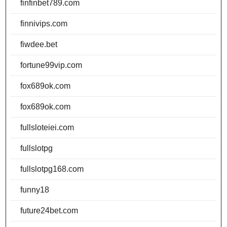
finfinbet789.com
finnivips.com
fiwdee.bet
fortune99vip.com
fox689ok.com
fox689ok.com
fullsloteiei.com
fullslotpg
fullslotpg168.com
funny18
future24bet.com