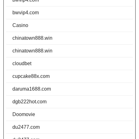
bwvip4.com
Casino
chinatown888.win
chinatown888.win
cloudbet
cupcake88x.com
daruma1688.com
dgb222hot.com
Doomovie
du2477.com