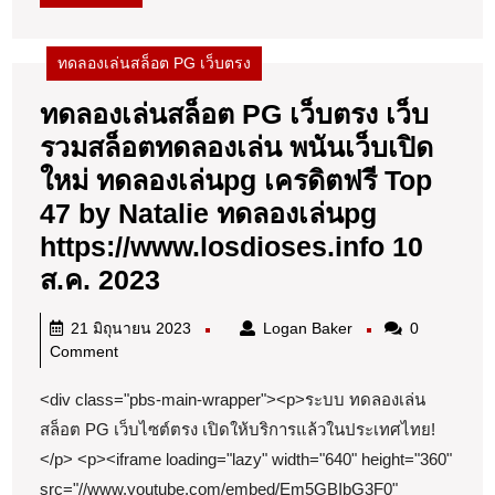
More
ทดลอง
เล่น
ทดลองเล่นสล็อต PG เว็บตรง
Top
ทดลองเล่นสล็อต PG เว็บตรง เว็บ
83
รวมสล็อตทดลองเล่น พนันเว็บเปิด
by
ใหม่ ทดลองเล่นpg เครดิตฟรี Top
Carlo
47 by Natalie ทดลองเล่นpg
https://www.losdioses.info 10
ทดลอง
ส.ค. 2023
เล่น
21
Logan
21 มิถุนายน 2023
Logan Baker
0
สล็อต
มิถุนายน
Baker
Comment
PG
2023
<div class="pbs-main-wrapper"><p>ระบบ ทดลองเล่น
เว็บ
สล็อต PG เว็บไซต์ตรง เปิดให้บริการแล้วในประเทศไทย!
ตรง
</p> <p><iframe loading="lazy" width="640" height="360"
เว็บ
src="//www.youtube.com/embed/Em5GBIbG3F0"