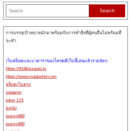
Top
Search
9
for:
by
Allan
การบรรลุเป้าหมายมักมาพร้อมกับการทำสิ่งที่ผู้คนอื่นไม่พร้อมที่
สล็อตpg
จะทำ
https://www
เว็บสล็อตและบาคาร่าของโครตดีเว็บนี้เล่นแล้วรวยจัดๆ
https://918kissauto.tv
https://www.madoohd.com
สล็อตเว็บตรง
sagame
joker 123
ดูหนัง
pussy888
pussy888