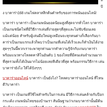
ปั
ง บาคาร่า168 เกมไพ่คลาสสิกต้นตำหรับของการพนันออนไลน์!
บาคาร่า บาคาร่า เป็นเกมพนันยอดนิยมสูงที่สุดจากทั่วโลก บาคาร่า
เป็นเกมชนิดไพ่ที่มีวิธีการเล่นที่ง่ายสุดๆที่สุดและไม่ซับซ้อนเลย
แม้แต่น้อย สำหรับผู้เล่นมือใหม่ดูเหมือนจะทุกคนต่างก็เลือกกันบา
คาร่าเป็นเกมแรกแล้วก็พบว่าเป็นเกมที่เล่นได้เร็วและก็ทำเงินได้ง่าย
สุดๆๆวันนี้พวกเราจะพาทุกท่านมากทำความรู้จักกับเกมบาคาร่า
พร้อมแนวทางโหลดคาสิโนอันดับ 1 ของไทยที่มีคนเล่นจำนวนมาก
ที่สุดรวมทั้งได้เงินมากไม่น้อยเลยทีเดียวที่สุด พร้อมกรรมวิธีการ เล่น
บาคาร่ายังไง ให้ได้ปังๆๆๆ
บาคาร่าออนไลน์
บาคาร่า เป็นยังไง? โหลดบาคาร่าออนไลน์ ที่ไหน
ดี?บาคาร่า
บาคาร่า เป็นเกมที่ใช้ไพ่สำหรับในการเล่น มีวิธีการเล่นคล้ายกับป๊อก
กระเด้ง เกมพนันไทยของบ้านเรา สันนิษฐานว่าเกมบาคาร่านั้นมีต้น