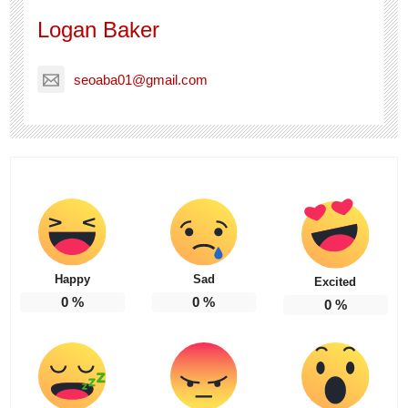
Logan Baker
seoaba01@gmail.com
Happy
Sad
Excited
0
%
0
%
0
%