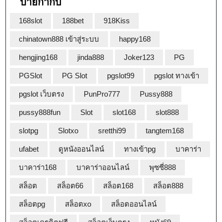
ป้ายกำกับ
168slot
188bet
918Kiss
chinatown888 เข้าสู่ระบบ
happy168
hengjing168
jinda888
Joker123
PG
PGSlot
PG Slot
pgslot99
pgslot ทางเข้า
pgslot เว็บตรง
PunPro777
Pussy888
pussy888fun
Slot
slot168
slot888
slotpg
Slotxo
sretthi99
tangtem168
ufabet
ดูหนังออนไลน์
ทางเข้าpg
บาคาร่า
บาคาร่า168
บาคาร่าออนไลน์
พุซซี่888
สล็อต
สล็อต66
สล็อต168
สล็อต888
สล็อตpg
สล็อตxo
สล็อตออนไลน์