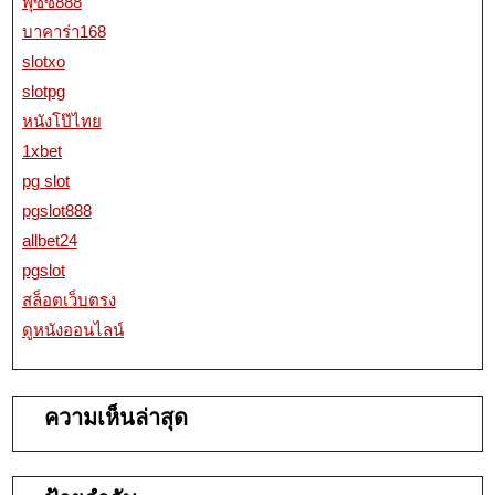
พุซซี่888
บาคาร่า168
slotxo
slotpg
หนังโป๊ไทย
1xbet
pg slot
pgslot888
allbet24
pgslot
สล็อตเว็บตรง
ดูหนังออนไลน์
ความเห็นล่าสุด