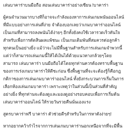
เล่นบาคาร่าบนมือถือ สอนเล่นบาคาร่าอย่างเซียน !บาคาร่า
ผู้คนจำนวนมากบางทีก็อาจจะกำลังมองหาการเล่นเกมพนันออนไลน์
ที่มีแบบอย่างการเล่นที่ง่าย จำต้องบอกเลยว่าเกมบาคาร่าออนไลน์
เป็นเกมที่สามารถลงพนันได้ง่ายๆ อีกทั้งยังคงใช้เวลารวดเร็วทันใจ
สำหรับเพื่อการตัดสินผลแพ้ชนะ เป็นเกมเดิมพันที่สมควรต่อลูกค้า
ทุกคนเป็นอย่างยิ่ง แม้ว่าจะไม่มีพื้นฐานสำหรับการเล่นเกมจำพวกนี้
แต่ว่าก็สามารถเล่นเกมนี้ให้ได้เงินได้ด้วยแนวทางกล้วยๆโดย
สามารถ เล่นบาคาร่า บนมือถือได้โดยทุกท่านควรต้องทราบพื้นฐาน
ของการเร่งเกมบาคาร่าให้ดีซะก่อน ซึ่งพื้นฐานที่จะจะต้องรู้ก็คือกฎ
กติกาของการเล่นเกมบาคาร่าออนไลน์ ทั้งยังกระบวนการเริ่มในการ
เลือกห้องเล่นเกมบาคาร่า เพราะเหตุว่าในส่วนนี้เป็นส่วนที่สำคัญ
อย่างยิ่ง ที่ทุกท่านจะต้องดูและมองดูอย่างรอบคอบเพื่อการเริ่มต้น
เล่นบาคาร่าออนไลน์ ให้รวยวันรวยคืนนั่นเองแรง
สูตรบาคาร่าฟรี บาคาร่า ตัวช่วยดีๆสำหรับในการหาตังง่ายๆ!
หากอยากคว้ากำไรจากการเล่นเกมบาคาร่านอกเหนือจากที่จะมีพื้น