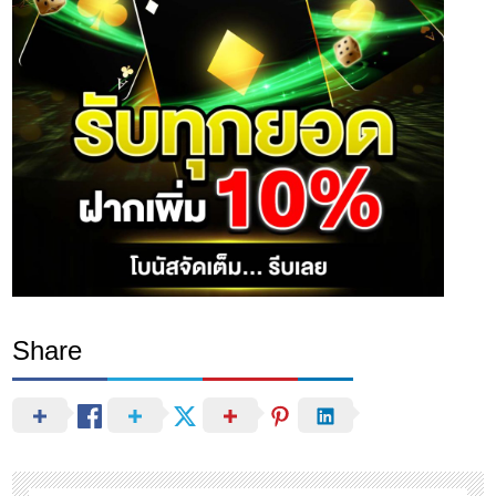
Share