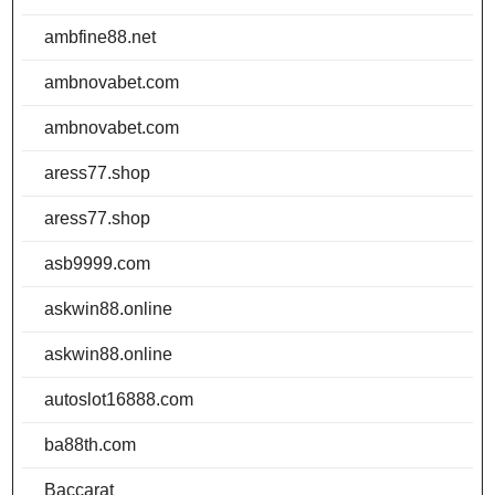
ambfine88.net
ambnovabet.com
ambnovabet.com
aress77.shop
aress77.shop
asb9999.com
askwin88.online
askwin88.online
autoslot16888.com
ba88th.com
Baccarat