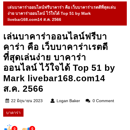
เล่นบาคาร่าออนไลน์ฟรีบาคาร่า คือ เว็บบาคาร่าเรตดีที่สุดเล่น
ง่าย บาคาร่าออนไลน์ ไว้ใจได้ Top 51 by Mark
livebar168.com14 ส.ค. 2566
เล่นบาคาร่าออนไลน์ฟรีบา
คาร่า คือ เว็บบาคาร่าเรตดี
ที่สุดเล่นง่าย บาคาร่า
ออนไลน์ ไว้ใจได้ Top 51 by
Mark livebar168.com14
ส.ค. 2566
22
Logan
22 มิถุนายน 2023
Logan Baker
0 Comment
มิถุนายน
Baker
บาคาร่า
2023
0
0