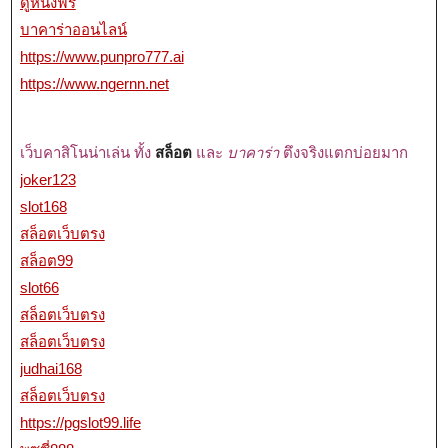
ดูหนังฟรี
บาคาร่าออนไลน์
https://www.punpro777.ai
https://www.ngernn.net
เว็บคาสิโนน่าเล่น ทั้ง
สล็อต
และ
บาคาร่า
ตึงจริงแตกบ่อยมาก
joker123
slot168
สล็อตเว็บตรง
สล็อต99
slot66
สล็อตเว็บตรง
สล็อตเว็บตรง
judhai168
สล็อตเว็บตรง
https://pgslot99.life