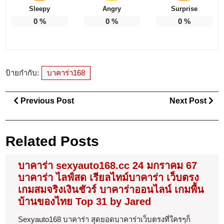
Sleepy
Angry
Surprise
0
%
0
%
0
%
ป้ายกำกับ:
บาคาร่า168
แนะแนว
Previous
Ne
Previous Post
Next Post
เรื่อง
Post
Po
Related Posts
บาคาร่า sexyauto168.cc 24 มกราคม 67
บาคาร่า ไลฟ์สด เรียลไทม์บาคาร่า เว็บตรง
เกมสมจริงเงินชัวร์ บาคาร่าออนไลน์ เกมพื้น
บ้านของไทย Top 31 by Jared
Sexyauto168 บาคาร่า สุดยอดบาคาร่าเว็บตรงที่ใครๆก็