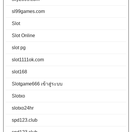
sl99games.com
Slot
Slot Online
slot pg
slot1111ok.com
slot168
Slotgame666 เข้าสู่ระบบ
Slotxo
slotxo24hr
spd123.club