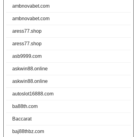
ambnovabet.com
ambnovabet.com
aress77.shop
aress77.shop
asb9999.com
askwin88.online
askwin88.online
autoslot16888.com
ba88th.com
Baccarat
baj88thbz.com