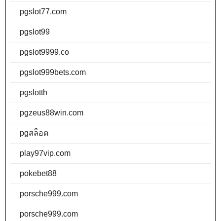
pgslot77.com
pgslot99
pgslot9999.co
pgslot999bets.com
pgslotth
pgzeus88win.com
pgสล็อต
play97vip.com
pokebet88
porsche999.com
porsche999.com