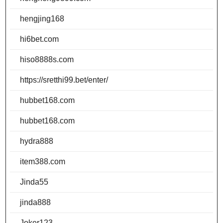
hengjing168
hi6bet.com
hiso8888s.com
https://sretthi99.bet/enter/
hubbet168.com
hubbet168.com
hydra888
item388.com
Jinda55
jinda888
Joker123