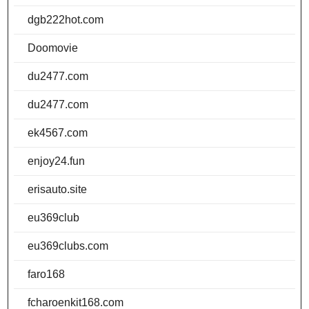
dgb222hot.com
Doomovie
du2477.com
du2477.com
ek4567.com
enjoy24.fun
erisauto.site
eu369club
eu369clubs.com
faro168
fcharoenkit168.com