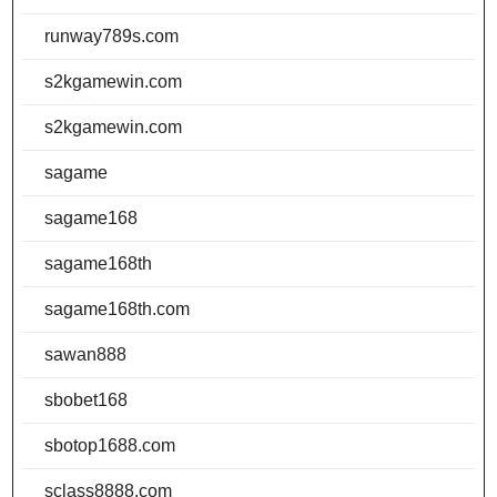
runway789s.com
s2kgamewin.com
s2kgamewin.com
sagame
sagame168
sagame168th
sagame168th.com
sawan888
sbobet168
sbotop1688.com
sclass8888.com