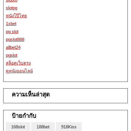
slotpg
หนังโป๊ไทย
1xbet
pg slot
pgslot888
allbet24
pgslot
สล็อตเว็บตรง
ดูหนังออนไลน์
ความเห็นล่าสุด
ป้ายกำกับ
168slot
188bet
918Kiss