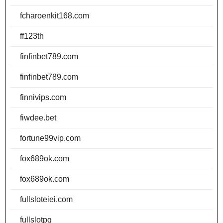
fcharoenkit168.com
ff123th
finfinbet789.com
finfinbet789.com
finnivips.com
fiwdee.bet
fortune99vip.com
fox689ok.com
fox689ok.com
fullsloteiei.com
fullslotpg