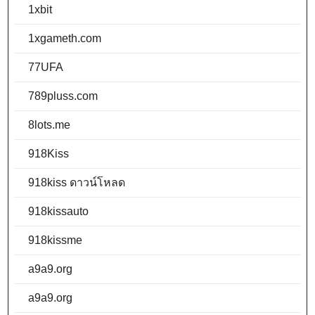
1xbit
1xgameth.com
77UFA
789pluss.com
8lots.me
918Kiss
918kiss ดาวน์โหลด
918kissauto
918kissme
a9a9.org
a9a9.org