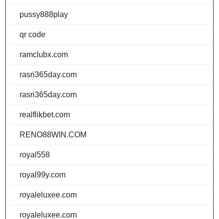
pussy888play
qr code
ramclubx.com
rasri365day.com
rasri365day.com
realflikbet.com
RENO88WIN.COM
royal558
royal99y.com
royaleluxee.com
royaleluxee.com