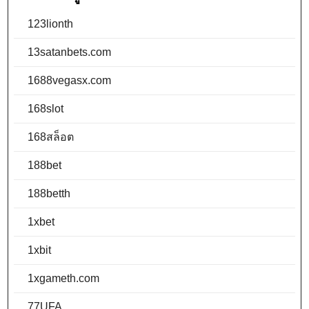
123lionth
13satanbets.com
1688vegasx.com
168slot
168สล็อต
188bet
188betth
1xbet
1xbit
1xgameth.com
77UFA