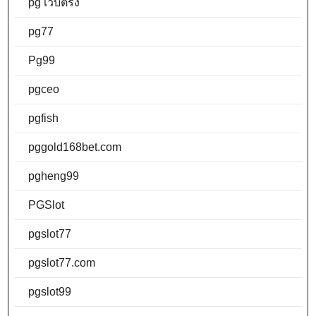
pg เว็บตรง
pg77
Pg99
pgceo
pgfish
pggold168bet.com
pgheng99
PGSlot
pgslot77
pgslot77.com
pgslot99