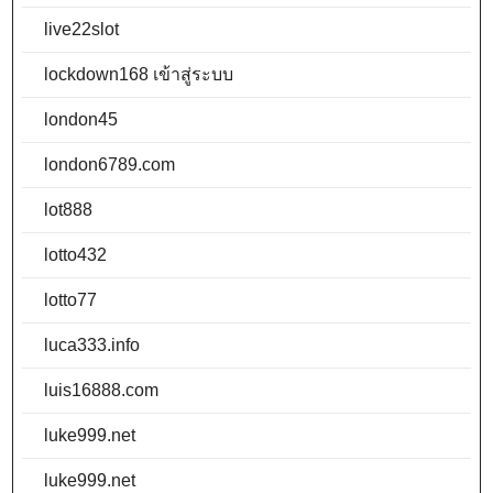
live22slot
lockdown168 เข้าสู่ระบบ
london45
london6789.com
lot888
lotto432
lotto77
luca333.info
luis16888.com
luke999.net
luke999.net