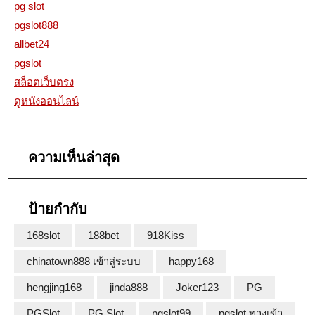
pg slot
pgslot888
allbet24
pgslot
สล็อตเว็บตรง
ดูหนังออนไลน์
ความเห็นล่าสุด
ป้ายกำกับ
168slot
188bet
918Kiss
chinatown888 เข้าสู่ระบบ
happy168
hengjing168
jinda888
Joker123
PG
PGSlot
PG Slot
pgslot99
pgslot ทางเข้า