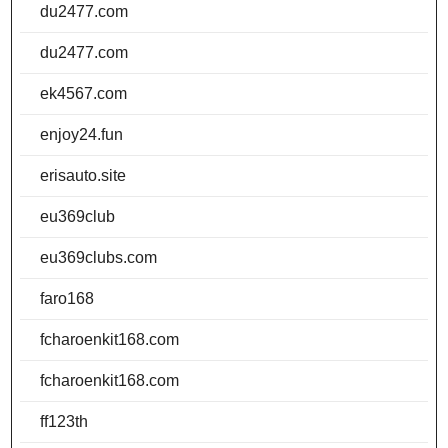
du2477.com
du2477.com
ek4567.com
enjoy24.fun
erisauto.site
eu369club
eu369clubs.com
faro168
fcharoenkit168.com
fcharoenkit168.com
ff123th