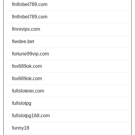
finfinbet789.com
finfinbet789.com
finnivips.com
fiwdee.bet
fortune99vip.com
fox689ok.com
fox689ok.com
fullsloteiei.com
fullslotpg
fullslotpg168.com
funny18