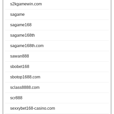
s2kgamewin.com
sagame
sagame168
sagame168th
sagame168th.com
sawan888
sbobet168
sbotop1688.com
sclass8888.com
scr888
sexxybet168-casino.com