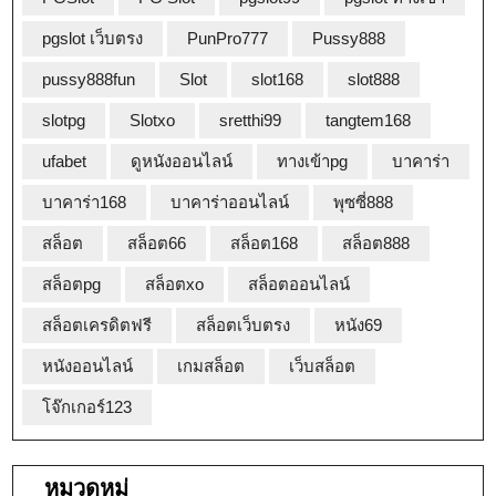
pgslot เว็บตรง
PunPro777
Pussy888
pussy888fun
Slot
slot168
slot888
slotpg
Slotxo
sretthi99
tangtem168
ufabet
ดูหนังออนไลน์
ทางเข้าpg
บาคาร่า
บาคาร่า168
บาคาร่าออนไลน์
พุซซี่888
สล็อต
สล็อต66
สล็อต168
สล็อต888
สล็อตpg
สล็อตxo
สล็อตออนไลน์
สล็อตเครดิตฟรี
สล็อตเว็บตรง
หนัง69
หนังออนไลน์
เกมสล็อต
เว็บสล็อต
โจ๊กเกอร์123
หมวดหมู่