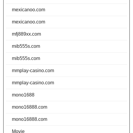
mexicanoo.com
mexicanoo.com
mfj889xx.com
mib555s.com
mib555s.com
mmplay-casino.com
mmplay-casino.com
mono1688
mono16888.com
mono16888.com
Movie