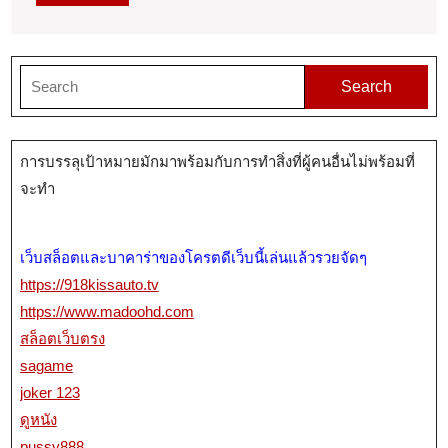
More
สิ
โน
น่า
Search
for:
สนใจ
คุ้ม
การบรรลุเป้าหมายมักมาพร้อมกับการทำสิ่งที่ผู้คนอื่นไม่พร้อมที่
มาก
จะทำ
จริงๆ
Top
35
เว็บสล็อตและบาคาร่าของโครตดีเว็บนี้เล่นแล้วรวยจัดๆ
by
https://918kissauto.tv
https://www.madoohd.com
Kathi
สล็อตเว็บตรง
sagame
joker 123
ดูหนัง
pussy888