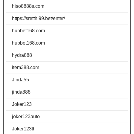
hiso8888s.com
https://sretthi99.bet/enter/
hubbet168.com
hubbet168.com
hydra888
item388.com
Jinda55
jinda888
Joker123
joker123auto
Joker123th