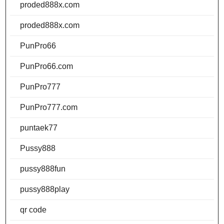
proded888x.com
proded888x.com
PunPro66
PunPro66.com
PunPro777
PunPro777.com
puntaek77
Pussy888
pussy888fun
pussy888play
qr code