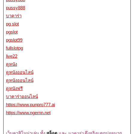
pussy888
บาคาร่า
pg slot
pgslot
pgslot99
fullslotpg
live22
ดูหนัง
ดูหนังออนไลน์
ดูหนังออนไลน์
ดูหนังฟรี
บาคาร่าออนไลน์
https://www.punpro777.ai
https://www.ngernn.net
เว็บคาสิโนน่าเล่น ทั้ง
สล็อต
และ
บาคาร่า
ตึงจริงแตกบ่อยมาก