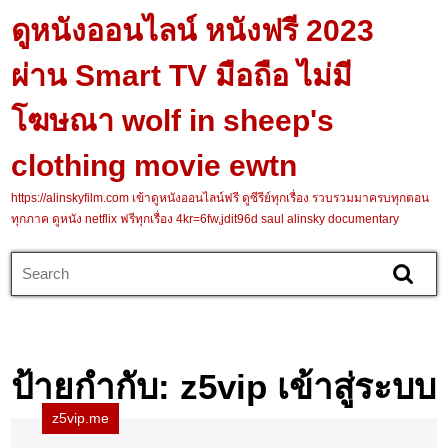
Skip
ดูหนังออนไลน์ หนังฟรี 2023
to
content
ผ่าน Smart TV มือถือ ไม่มี
Skip
to
โฆษณา wolf in sheep's
content
clothing movie ewtn
https://alinskyfilm.com เข้าดูหนังออนไลน์ฟรี ดูซีรีย์ทุกเรื่อง รวบรวมมาครบทุกตอน
ทุกภาค ดูหนัง netflix ฟรีทุกเรื่อง 4kr=6fw,jdit96d saul alinsky documentary
Search
for:
ป้ายกำกับ:
z5vip เข้าสู่ระบบ
z5vip.me