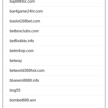
baj88thbz.com
bar4game24hr.com
baslot168bet.com
betboxclubs.com
betflixtikto.info
betm4vip.com
betway
betworld369hot.com
bluewin8888.info
bng55
bombet888.win