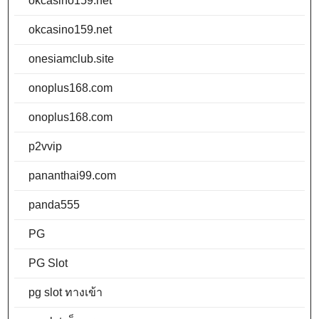
okcasino159.net
okcasino159.net
onesiamclub.site
onoplus168.com
onoplus168.com
p2vvip
pananthai99.com
panda555
PG
PG Slot
pg slot ทางเข้า