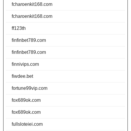
fcharoenkit168.com
fcharoenkit168.com
ff123th
finfinbet789.com
finfinbet789.com
finnivips.com
fiwdee.bet
fortune99vip.com
fox689ok.com
fox689ok.com
fullsloteiei.com