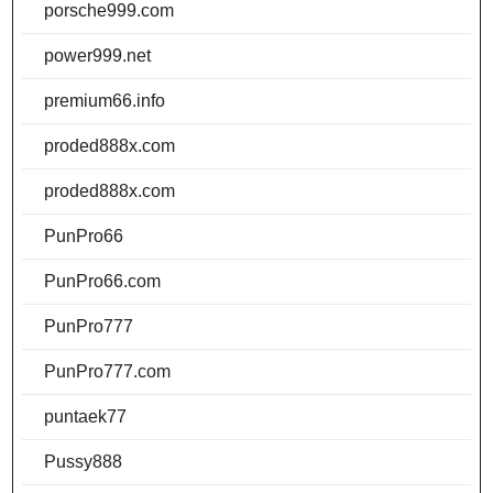
porsche999.com
power999.net
premium66.info
proded888x.com
proded888x.com
PunPro66
PunPro66.com
PunPro777
PunPro777.com
puntaek77
Pussy888