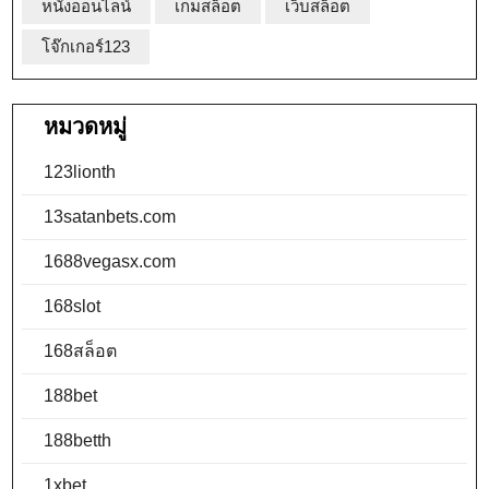
หนังออนไลน์
เกมสล็อต
เว็บสล็อต
โจ๊กเกอร์123
หมวดหมู่
123lionth
13satanbets.com
1688vegasx.com
168slot
168สล็อต
188bet
188betth
1xbet