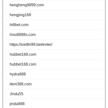
hengheng9899.com
hengjing168
hi6bet.com
hiso8888s.com
https://sretthi99.bet/enter/
hubbet168.com
hubbet168.com
hydra888
item388.com
Jinda55
jinda888