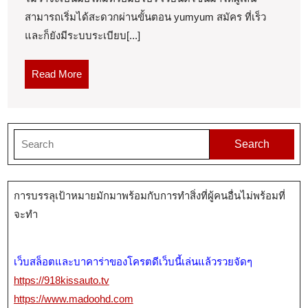
ต่อ
สามารถเริ่มได้สะดวกผ่านขั้นตอน yumyum สมัคร ที่เร็ว
และก็ยังมีระบบระเบียบ[...]
เนื่อง
คา
Read
Read More
สิ
More
โน
สด
Search
มาตรฐาน
for:
สูง
สนุก
การบรรลุเป้าหมายมักมาพร้อมกับการทำสิ่งที่ผู้คนอื่นไม่พร้อมที่
ได้
จะทำ
เรื่อยๆ
Top
เว็บสล็อตและบาคาร่าของโครตดีเว็บนี้เล่นแล้วรวยจัดๆ
20
https://918kissauto.tv
by
https://www.madoohd.com