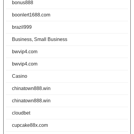
bonus888
boonlert1688.com
brazil999
Business, Small Business
bwvip4.com
bwvip4.com
Casino
chinatown888.win
chinatown888.win
cloudbet
cupcake88x.com