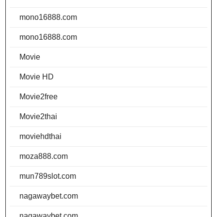
mono16888.com
mono16888.com
Movie
Movie HD
Movie2free
Movie2thai
moviehdthai
moza888.com
mun789slot.com
nagawaybet.com
nagawaybet.com