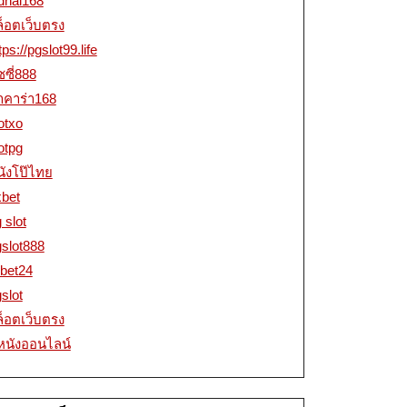
dhai168
็อตเว็บตรง
tps://pgslot99.life
ซซี่888
าคาร่า168
otxo
otpg
นังโป๊ไทย
xbet
 slot
slot888
lbet24
slot
็อตเว็บตรง
หนังออนไลน์