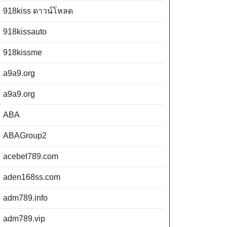
918kiss ดาวน์โหลด
918kissauto
918kissme
a9a9.org
a9a9.org
ABA
ABAGroup2
acebet789.com
aden168ss.com
adm789.info
adm789.vip