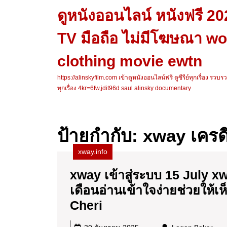
Skip
ดูหนังออนไลน์ หนังฟรี 2
to
content
TV มือถือ ไม่มีโฆษณา wo
Skip
to
clothing movie ewtn
content
https://alinskyfilm.com เข้าดูหนังออนไลน์ฟรี ดูซีรีย์ทุกเรื่อง รว
ทุกเรื่อง 4kr=6fw,jdit96d saul alinsky documentary
ป้ายกำกับ:
xway เครด
xway.info
xway เข้าสู่ระบบ 15 July x
เดือนอ่านเข้าใจง่ายช่วยให้
xway
Cheri
เข้า
30
Log