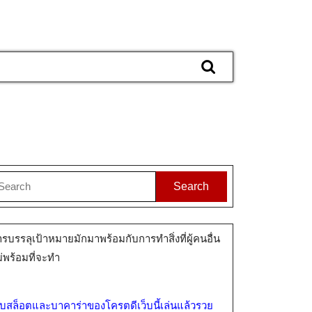
earch
r:
รบรรลุเป้าหมายมักมาพร้อมกับการทำสิ่งที่ผู้คนอื่น
่พร้อมที่จะทำ
็บสล็อตและบาคาร่าของโครตดีเว็บนี้เล่นแล้วรวย