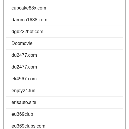
cupcake88x.com
daruma1688.com
dgb222hot.com
Doomovie
du2477.com
du2477.com
ek4567.com
enjoy24.fun
erisauto.site
eu369club
eu369clubs.com