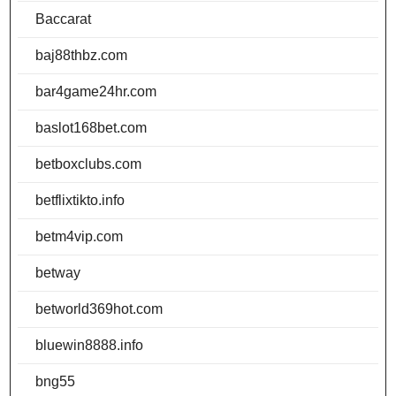
Baccarat
baj88thbz.com
bar4game24hr.com
baslot168bet.com
betboxclubs.com
betflixtikto.info
betm4vip.com
betway
betworld369hot.com
bluewin8888.info
bng55