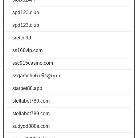
spd123.club
spd123.club
sretthi99
ss168vip.com
ssc915casino.com
ssgame666 เข้าสู่ระบบ
starbet88.app
stellabet789.com
stellabet789.com
sudyod888s.com