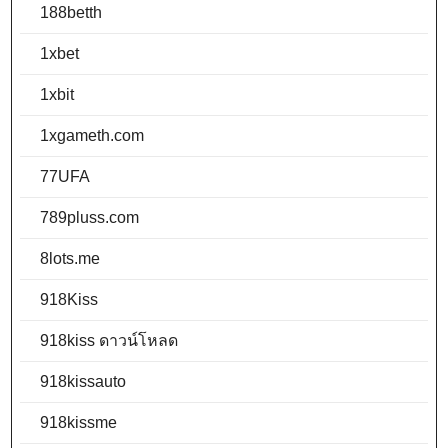
188betth
1xbet
1xbit
1xgameth.com
77UFA
789pluss.com
8lots.me
918Kiss
918kiss ดาวน์โหลด
918kissauto
918kissme