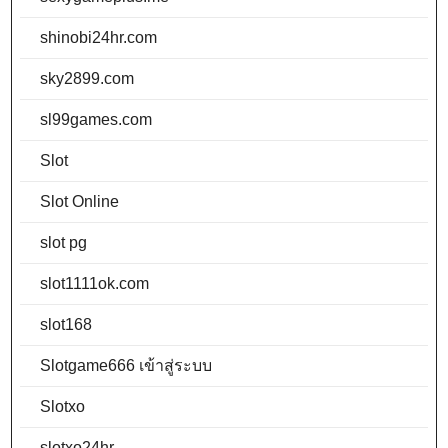
shinobi24hr.com
sky2899.com
sl99games.com
Slot
Slot Online
slot pg
slot1111ok.com
slot168
Slotgame666 เข้าสู่ระบบ
Slotxo
slotxo24hr