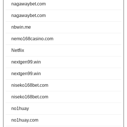
nagawaybet.com
nagawaybet.com
nbwin.me
nemo168casino.com
Netflix
nextgen99.win
nextgen99.win
niseko168bet.com
niseko168bet.com
no1huay
no1huay.com