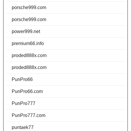
porsche999.com
porsche999.com
power999.net
premium66.info
proded888x.com
proded888x.com
PunPro66
PunPro66.com
PunPro777
PunPro777.com
puntaek77