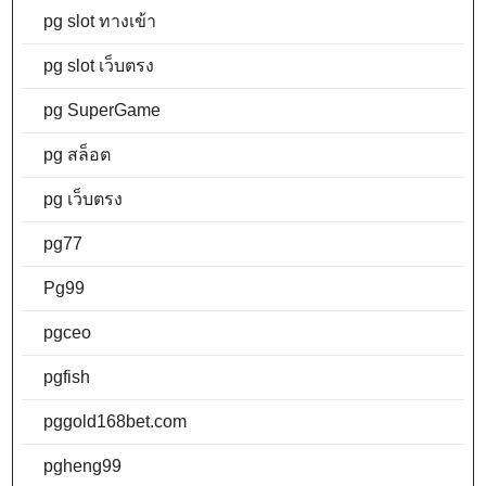
pg slot ทางเข้า
pg slot เว็บตรง
pg SuperGame
pg สล็อต
pg เว็บตรง
pg77
Pg99
pgceo
pgfish
pggold168bet.com
pgheng99