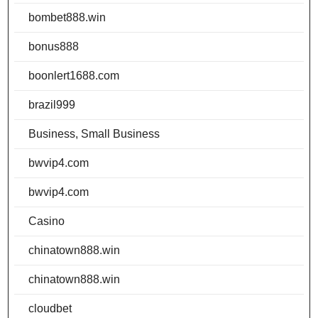
bombet888.win
bonus888
boonlert1688.com
brazil999
Business, Small Business
bwvip4.com
bwvip4.com
Casino
chinatown888.win
chinatown888.win
cloudbet