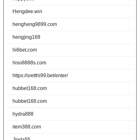
Hengdee.win
hengheng9899.com
hengjing168
hi6bet.com
hiso8888s.com
https://sretthi99.bet/enter/
hubbet168.com
hubbet168.com
hydra888
item388.com
Jinda55