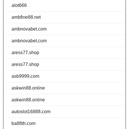
alot666
ambfine88.net
ambnovabet.com
ambnovabet.com
aress77.shop
aress77.shop
asb9999.com
askwin88.online
askwin88.online
autoslot16888.com
ba88th.com