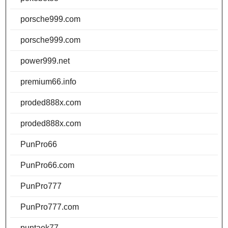
porsche999.com
porsche999.com
power999.net
premium66.info
proded888x.com
proded888x.com
PunPro66
PunPro66.com
PunPro777
PunPro777.com
puntaek77