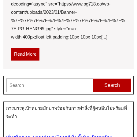
ลอง
decoding="async" src="https://www.pg718.co/wp-
content/uploads/2023/01/Banner-
โบนัส
%7F%7F%7F%7F%7F%7F%7F%7F%7F%7F%7F%7F%
มาไว
7F-PG-HENG99.jpg" style="max-
เกม
width:400px;float:left;padding:10px 10px 10px[...]
เยอะ
เล่น
Read
Read More
เพลิน
More
ไม่มี
เบื่อ
Search
เครดิต
for:
ฟรี
Top
การบรรลุเป้าหมายมักมาพร้อมกับการทำสิ่งที่ผู้คนอื่นไม่พร้อมที่
11
จะทำ
by
Hunter