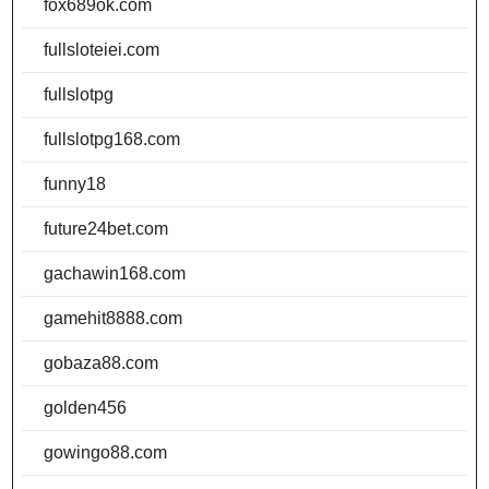
fox689ok.com
fullsloteiei.com
fullslotpg
fullslotpg168.com
funny18
future24bet.com
gachawin168.com
gamehit8888.com
gobaza88.com
golden456
gowingo88.com