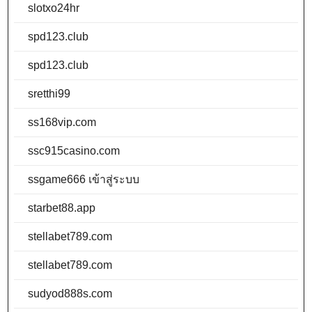
slotxo24hr
spd123.club
spd123.club
sretthi99
ss168vip.com
ssc915casino.com
ssgame666 เข้าสู่ระบบ
starbet88.app
stellabet789.com
stellabet789.com
sudyod888s.com