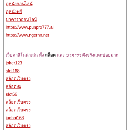
ดูหนังออนไลน์
ดูหนังฟรี
บาคาร่าออนไลน์
https://www.punpro777.ai
https://www.ngernn.net
เว็บคาสิโนน่าเล่น ทั้ง
สล็อต
และ
บาคาร่า
ตึงจริงแตกบ่อยมาก
joker123
slot168
สล็อตเว็บตรง
สล็อต99
slot66
สล็อตเว็บตรง
สล็อตเว็บตรง
judhai168
สล็อตเว็บตรง