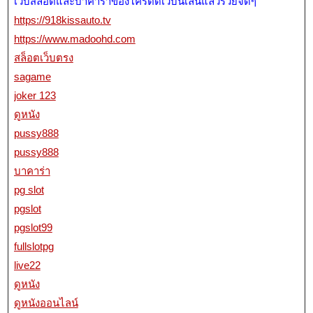
เว็บสล็อตและบาคาร่าของโครตดีเว็บนี้เล่นแล้วรวยจัดๆ
pg718.co
https://918kissauto.tv
1
https://www.madoohd.com
มิถุนายน
สล็อตเว็บตรง
2026
sagame
คา
joker 123
ดูหนัง
สิโน
pussy888
pussy888
บาคาร่า
pg slot
pgslot
pgslot99
fullslotpg
live22
ดูหนัง
ดูหนังออนไลน์