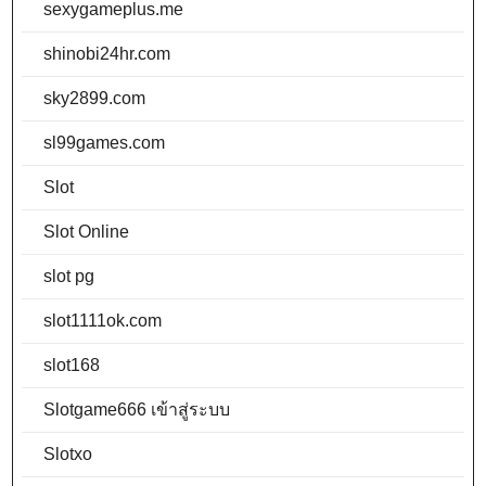
sexygameplus.me
shinobi24hr.com
sky2899.com
sl99games.com
Slot
Slot Online
slot pg
slot1111ok.com
slot168
Slotgame666 เข้าสู่ระบบ
Slotxo