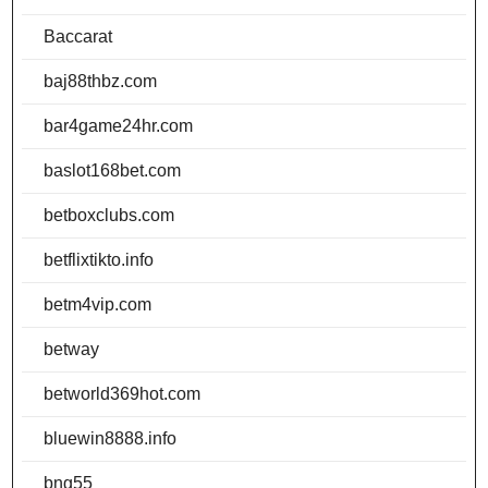
Baccarat
baj88thbz.com
bar4game24hr.com
baslot168bet.com
betboxclubs.com
betflixtikto.info
betm4vip.com
betway
betworld369hot.com
bluewin8888.info
bng55