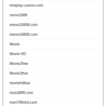
mmplay-casino.com
mono1688
mono16888.com
mono16888.com
Movie
Movie HD
Movie2free
Movie2thai
moviehdthai
moza888.com
mun789slot.com