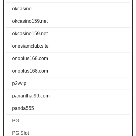
okcasino
okcasino159.net
okcasino159.net
onesiamclub.site
onoplus168.com
onoplus168.com
p2vvip
pananthai99.com
panda555
PG
PG Slot