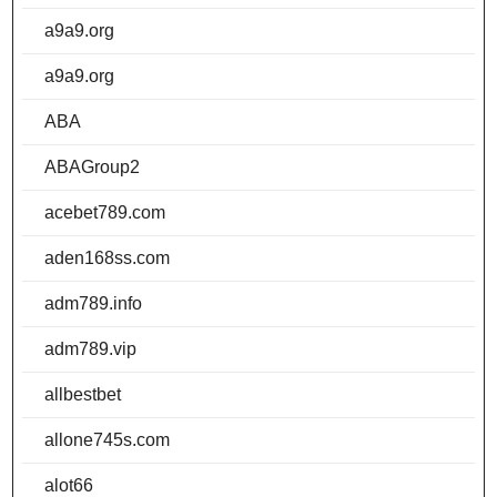
a9a9.org
a9a9.org
ABA
ABAGroup2
acebet789.com
aden168ss.com
adm789.info
adm789.vip
allbestbet
allone745s.com
alot66