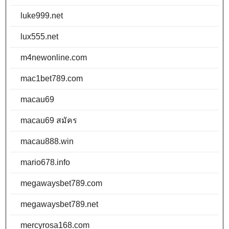
luke999.net
lux555.net
m4newonline.com
mac1bet789.com
macau69
macau69 สมัคร
macau888.win
mario678.info
megawaysbet789.com
megawaysbet789.net
mercyrosa168.com