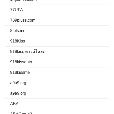
77UFA
789pluss.com
8lots.me
918Kiss
918kiss ดาวน์โหลด
918kissauto
918kissme
a9a9.org
a9a9.org
ABA