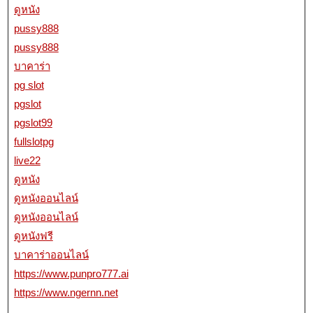
by
ดูหนัง
Marilyn
pussy888
pussy888
บาคาร่า
pg slot
pgslot
pgslot99
fullslotpg
live22
ดูหนัง
ดูหนังออนไลน์
ดูหนังออนไลน์
ดูหนังฟรี
บาคาร่าออนไลน์
https://www.punpro777.ai
https://www.ngernn.net