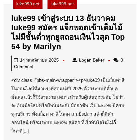
luke999.net
luke999.net
luke99 เข้าสู่ระบบ 13 ธันวาคม
luke99 สมัคร แจ็กพอตเข้าเต็มไม้
ไม่มีขั้นต่ำทุกยูสถอนเงินไวสุด Top
luke99
54 by Marilyn
เข้า
14
Logan
14 พฤศจิกายน 2025
Logan Baker
0
สู่
พฤศจิกายน
Baker
Comment
ระบบ
2025
<div class="pbs-main-wrapper"><p>luke99 เป็นเว็บคาสิ
13
โนออนไลน์ที่มาแรงที่สุดแห่งปี 2025 ด้วยระบบที่ล้ำยุค
ธันวาคม
มั่นคง แล้วก็ใช้งานง่าย เหมาะสำหรับผู้เล่นทุกระดับ ไม่ว่า
luke99
จะเป็นมือใหม่หรือผีพนันระดับมืออาชีพ เว็บ luke99 มีครบ
สมัคร
ทุกบริการ ทั้งสล็อต คาสิโนสด เกมยิงปลา แล้วก็กีฬา
แจ็ก
ออนไลน์ พร้อมระบบ luke99 สมัคร ที่เร็วทันใจในไม่กี่
พอต
วินาที[...]
เข้า