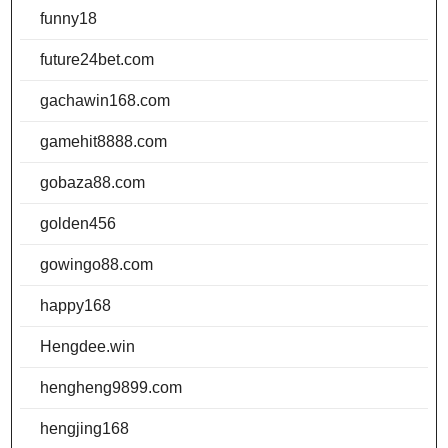
funny18
future24bet.com
gachawin168.com
gamehit8888.com
gobaza88.com
golden456
gowingo88.com
happy168
Hengdee.win
hengheng9899.com
hengjing168