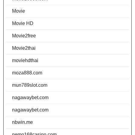
Movie
Movie HD
Movie2free
Movie2thai
moviehdthai
moza888.com
mun789slot.com
nagawaybet.com
nagawaybet.com
nbwin.me
nemo168casino.com