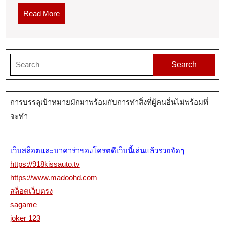
เต็ม
Read
Read More
More
ไม้
ไม่มี
ขั้น
Search
for:
ต่ำ
ทุก
การบรรลุเป้าหมายมักมาพร้อมกับการทำสิ่งที่ผู้คนอื่นไม่พร้อมที่
ยู
จะทำ
ส
ถอน
เงิน
เว็บสล็อตและบาคาร่าของโครตดีเว็บนี้เล่นแล้วรวยจัดๆ
ไว
https://918kissauto.tv
https://www.madoohd.com
สุด
สล็อตเว็บตรง
Top
sagame
54
joker 123