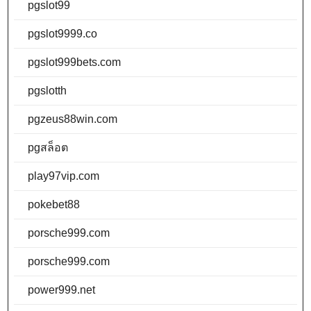
pgslot99
pgslot9999.co
pgslot999bets.com
pgslotth
pgzeus88win.com
pgสล็อต
play97vip.com
pokebet88
porsche999.com
porsche999.com
power999.net