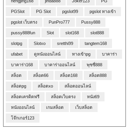
hengjing168
jinda888
Joker123
PG
PGSlot
PG Slot
pgslot99
pgslot ทางเข้า
pgslot เว็บตรง
PunPro777
Pussy888
pussy888fun
Slot
slot168
slot888
slotpg
Slotxo
sretthi99
tangtem168
ufabet
ดูหนังออนไลน์
ทางเข้าpg
บาคาร่า
บาคาร่า168
บาคาร่าออนไลน์
พุซซี่888
สล็อต
สล็อต66
สล็อต168
สล็อต888
สล็อตpg
สล็อตxo
สล็อตออนไลน์
สล็อตเครดิตฟรี
สล็อตเว็บตรง
หนัง69
หนังออนไลน์
เกมสล็อต
เว็บสล็อต
โจ๊กเกอร์123