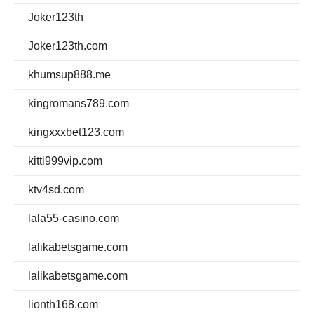
Joker123th
Joker123th.com
khumsup888.me
kingromans789.com
kingxxxbet123.com
kitti999vip.com
ktv4sd.com
lala55-casino.com
lalikabetsgame.com
lalikabetsgame.com
lionth168.com