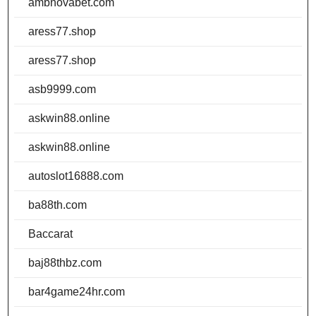
ambnovabet.com
aress77.shop
aress77.shop
asb9999.com
askwin88.online
askwin88.online
autoslot16888.com
ba88th.com
Baccarat
baj88thbz.com
bar4game24hr.com