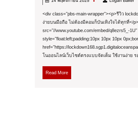
14 พฤศจิกายน 2025
Logan Baker
เว็
พฤศจิกายน
B
ตร
2025
<div class="pbs-main-wrapper"><p>รีวิว lockd
สมั
ง่ายบนมือถือ ไม่ต้องมีคอมก็บันเทิงใจได้ทุกที่</
src="//www.youtube.com/embed/q8ezrs5_-1U" f
เล่
style="float:left;padding:10px 10px 10px 0px;b
สล็
href="https://lockdown168.sgp1.digitaloceans
วัน
โนออนไลน์เว็บไซต์ตรงแบบจัดเต็ม ใช้งานง่าย รองร
นี้
รับ
Read
Read More
เคร
More
ฟรี
ทัน
ไม่
ต้อ
ฝา
ก่อ