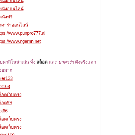
หนังออนไลน์
หนังออนไลน์
หนังฟรี
าคาร่าออนไลน์
tps://www.punpro777.ai
tps://www.ngernn.net
็บคาสิโนน่าเล่น ทั้ง
สล็อต
และ
บาคาร่า
ตึงจริงแตก
่อยมาก
ker123
ot168
็อตเว็บตรง
ล็อต99
ot66
็อตเว็บตรง
็อตเว็บตรง