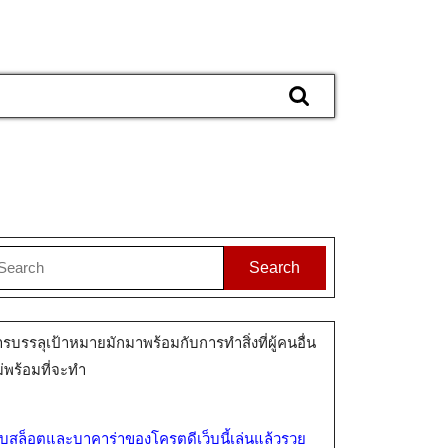
earch
r:
รบรรลุเป้าหมายมักมาพร้อมกับการทำสิ่งที่ผู้คนอื่น
่พร้อมที่จะทำ
็บสล็อตและบาคาร่าของโครตดีเว็บนี้เล่นแล้วรวย