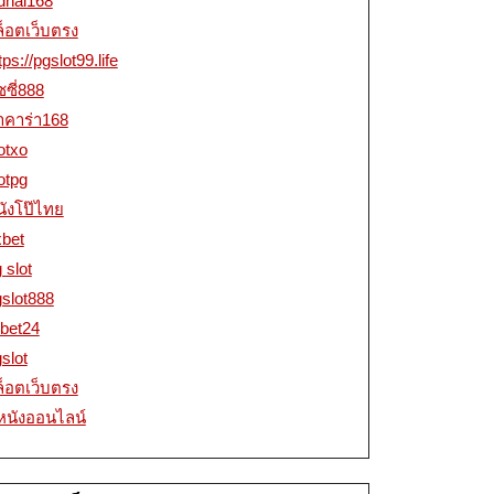
dhai168
็อตเว็บตรง
tps://pgslot99.life
ซซี่888
าคาร่า168
otxo
otpg
นังโป๊ไทย
xbet
 slot
slot888
lbet24
slot
็อตเว็บตรง
หนังออนไลน์