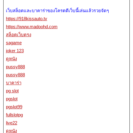
Joker
เว็บสล็อตและบาคาร่าของโครตดีเว็บนี้เล่นแล้วรวยจัดๆ
ff123th
https://918kissauto.tv
สมัคร
https://www.madoohd.com
ก่อน
สล็อตเว็บตรง
เป็น
sagame
หัว
joker 123
ดูหนัง
แถว
pussy888
ก่อน
pussy888
Top
บาคาร่า
2
pg slot
by
pgslot
Louie
pgslot99
Ff123th
fullslotpg
live22
ดูหนัง