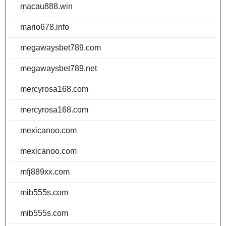
macau888.win
mario678.info
megawaysbet789.com
megawaysbet789.net
mercyrosa168.com
mercyrosa168.com
mexicanoo.com
mexicanoo.com
mfj889xx.com
mib555s.com
mib555s.com