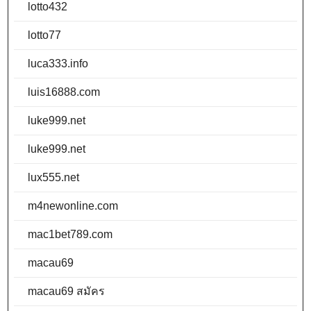
lotto432
lotto77
luca333.info
luis16888.com
luke999.net
luke999.net
lux555.net
m4newonline.com
mac1bet789.com
macau69
macau69 สมัคร