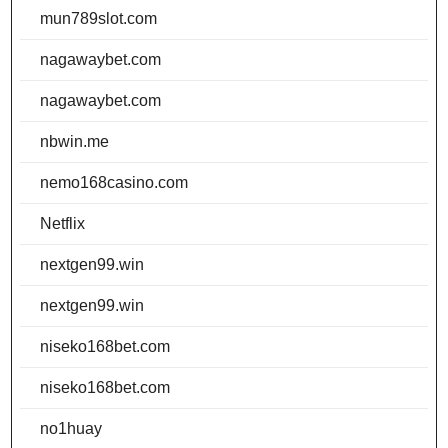
mun789slot.com
nagawaybet.com
nagawaybet.com
nbwin.me
nemo168casino.com
Netflix
nextgen99.win
nextgen99.win
niseko168bet.com
niseko168bet.com
no1huay