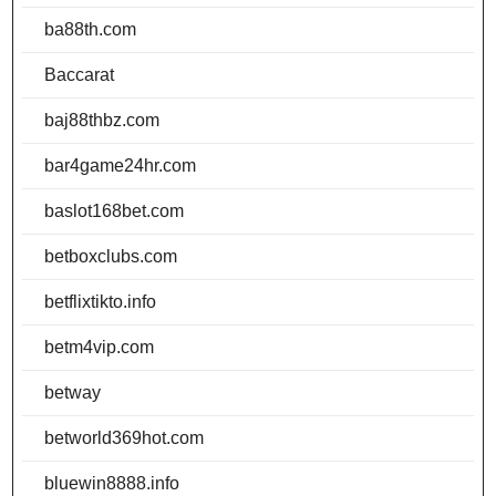
ba88th.com
Baccarat
baj88thbz.com
bar4game24hr.com
baslot168bet.com
betboxclubs.com
betflixtikto.info
betm4vip.com
betway
betworld369hot.com
bluewin8888.info