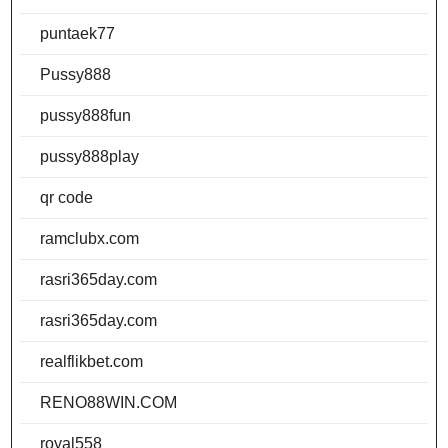
puntaek77
Pussy888
pussy888fun
pussy888play
qr code
ramclubx.com
rasri365day.com
rasri365day.com
realflikbet.com
RENO88WIN.COM
royal558