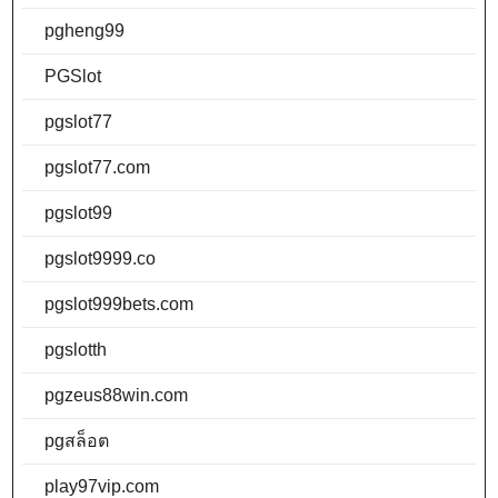
pgheng99
PGSlot
pgslot77
pgslot77.com
pgslot99
pgslot9999.co
pgslot999bets.com
pgslotth
pgzeus88win.com
pgสล็อต
play97vip.com