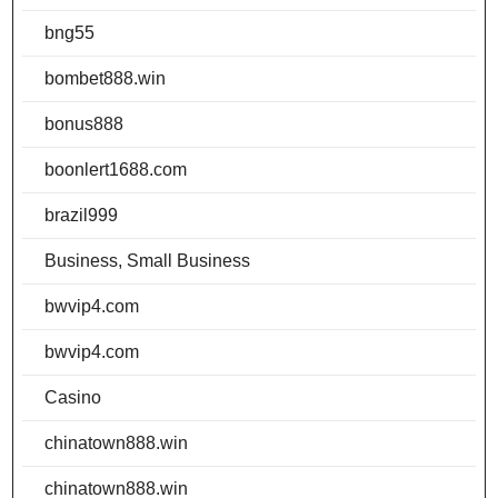
bng55
bombet888.win
bonus888
boonlert1688.com
brazil999
Business, Small Business
bwvip4.com
bwvip4.com
Casino
chinatown888.win
chinatown888.win