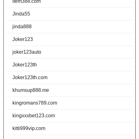
item388.com
Jinda55
jinda888
Joker123
joker123auto
Joker123th
Joker123th.com
khumsup888.me
kingromans789.com
kingxxxbet123.com
kitti999vip.com