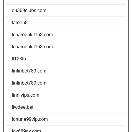
eu369clubs.com
faro168
fcharoenkit168.com
fcharoenkit168.com
ff123th
finfinbet789.com
finfinbet789.com
finnivips.com
fiwdee.bet
fortune99vip.com
fox689ok.com