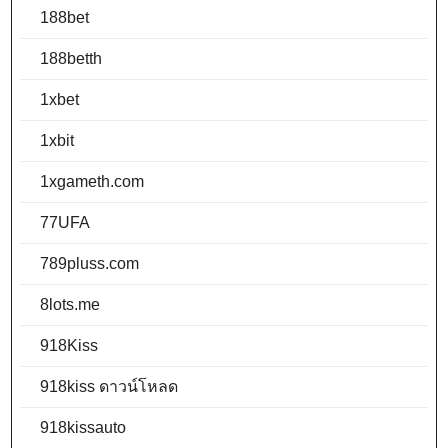
188bet
188betth
1xbet
1xbit
1xgameth.com
77UFA
789pluss.com
8lots.me
918Kiss
918kiss ดาวน์โหลด
918kissauto