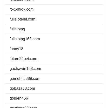
fox689ok.com
fullsloteiei.com
fullslotpg
fullslotpg168.com
funny18
future24bet.com
gachawin168.com
gamehit8888.com
gobaza88.com
golden456