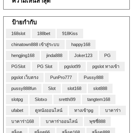
ความเห็นล่าสุด
ป้ายกำกับ
168slot
188bet
918Kiss
chinatown888 เข้าสู่ระบบ
happy168
hengjing168
jinda888
Joker123
PG
PGSlot
PG Slot
pgslot99
pgslot ทางเข้า
pgslot เว็บตรง
PunPro777
Pussy888
pussy888fun
Slot
slot168
slot888
slotpg
Slotxo
sretthi99
tangtem168
ufabet
ดูหนังออนไลน์
ทางเข้าpg
บาคาร่า
บาคาร่า168
บาคาร่าออนไลน์
พุซซี่888
สล็อต
สล็อต66
สล็อต168
สล็อต888