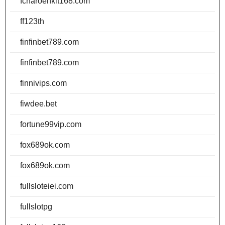
fcharoenkit168.com
ff123th
finfinbet789.com
finfinbet789.com
finnivips.com
fiwdee.bet
fortune99vip.com
fox689ok.com
fox689ok.com
fullsloteiei.com
fullslotpg