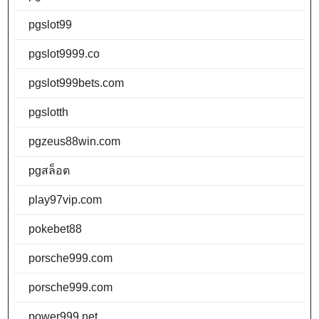
pgslot99
pgslot9999.co
pgslot999bets.com
pgslotth
pgzeus88win.com
pgสล็อต
play97vip.com
pokebet88
porsche999.com
porsche999.com
power999.net