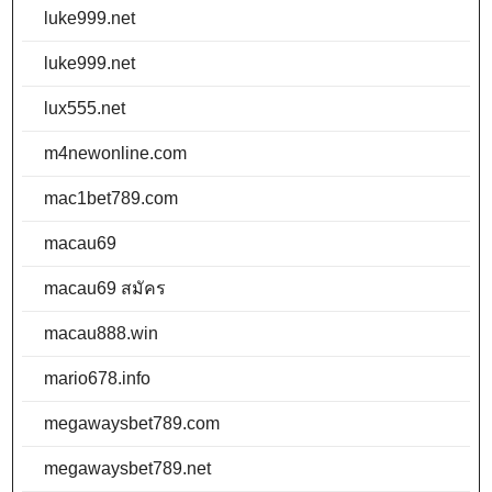
luke999.net
luke999.net
lux555.net
m4newonline.com
mac1bet789.com
macau69
macau69 สมัคร
macau888.win
mario678.info
megawaysbet789.com
megawaysbet789.net