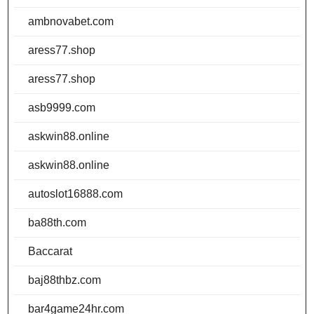
ambnovabet.com
aress77.shop
aress77.shop
asb9999.com
askwin88.online
askwin88.online
autoslot16888.com
ba88th.com
Baccarat
baj88thbz.com
bar4game24hr.com