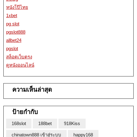
หนังโป๊ไทย
1xbet
pg slot
pgslot888
allbet24
pgslot
สล็อตเว็บตรง
ดูหนังออนไลน์
ความเห็นล่าสุด
ป้ายกำกับ
168slot
188bet
918Kiss
chinatown888 เข้าสู่ระบบ
happy168