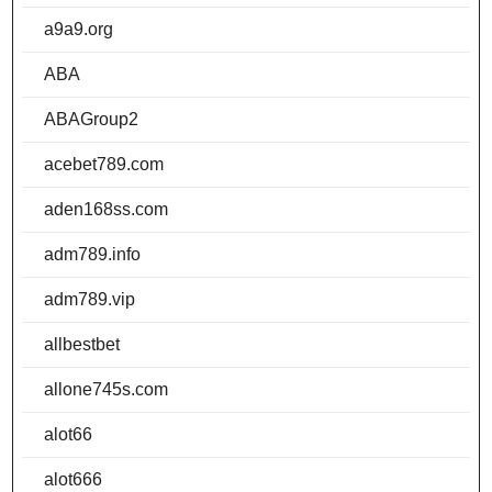
a9a9.org
ABA
ABAGroup2
acebet789.com
aden168ss.com
adm789.info
adm789.vip
allbestbet
allone745s.com
alot66
alot666