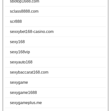
sbotop1688.com
sclass8888.com
scr888
sexxybet168-casino.com
sexy168
sexy168vip
sexyauto168
sexybaccarat168.com
sexygame
sexygame1688
sexygameplus.me