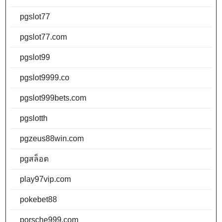
pgslot77
pgslot77.com
pgslot99
pgslot9999.co
pgslot999bets.com
pgslotth
pgzeus88win.com
pgสล็อต
play97vip.com
pokebet88
porsche999.com