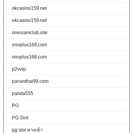
okcasino159.net
okcasino159.net
onesiamclub.site
onoplus168.com
onoplus168.com
p2vvip
pananthai99.com
panda555
PG
PG Slot
pg slot ทางเข้า