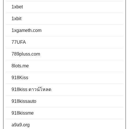
1xbet
1xbit
1xgameth.com
77UFA
789pluss.com
8lots.me
918Kiss
918kiss ดาวน์โหลด
918kissauto
918kissme
a9a9.org