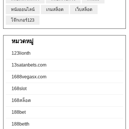
หนังออนไลน์
เกมสล็อต
เว็บสล็อต
โจ๊กเกอร์123
หมวดหมู่
123lionth
13satanbets.com
1688vegasx.com
168slot
168สล็อต
188bet
188betth