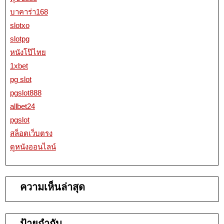
บาคาร่า168
slotxo
slotpg
หนังโป๊ไทย
1xbet
pg slot
pgslot888
allbet24
pgslot
สล็อตเว็บตรง
ดูหนังออนไลน์
ความเห็นล่าสุด
ป้ายกำกับ