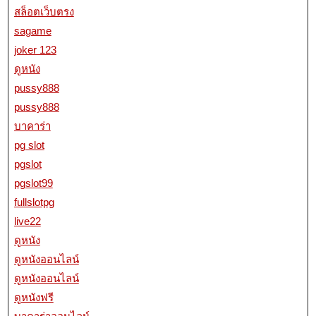
10
สล็อตเว็บตรง
sagame
November
joker 123
68
ดูหนัง
pussy888
pussy888
บาคาร่า
pg slot
pgslot
pgslot99
fullslotpg
live22
ดูหนัง
ดูหนังออนไลน์
ดูหนังออนไลน์
ดูหนังฟรี