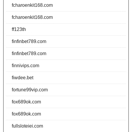
fcharoenkit168.com
fcharoenkit168.com
ff123th
finfinbet789.com
finfinbet789.com
finnivips.com
fiwdee.bet
fortune99vip.com
fox689ok.com
fox689ok.com
fullsloteiei.com