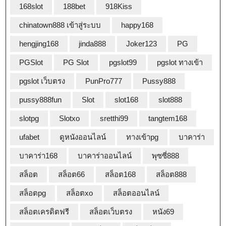
168slot
188bet
918Kiss
chinatown888 เข้าสู่ระบบ
happy168
hengjing168
jinda888
Joker123
PG
PGSlot
PG Slot
pgslot99
pgslot ทางเข้า
pgslot เว็บตรง
PunPro777
Pussy888
pussy888fun
Slot
slot168
slot888
slotpg
Slotxo
sretthi99
tangtem168
ufabet
ดูหนังออนไลน์
ทางเข้าpg
บาคาร่า
บาคาร่า168
บาคาร่าออนไลน์
พุซซี่888
สล็อต
สล็อต66
สล็อต168
สล็อต888
สล็อตpg
สล็อตxo
สล็อตออนไลน์
สล็อตเครดิตฟรี
สล็อตเว็บตรง
หนัง69