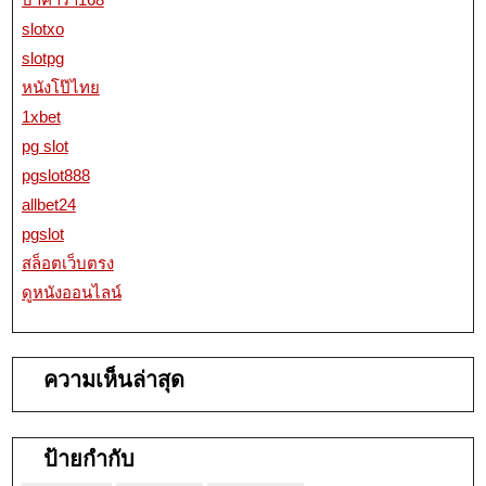
slotxo
slotpg
หนังโป๊ไทย
1xbet
pg slot
pgslot888
allbet24
pgslot
สล็อตเว็บตรง
ดูหนังออนไลน์
ความเห็นล่าสุด
ป้ายกำกับ