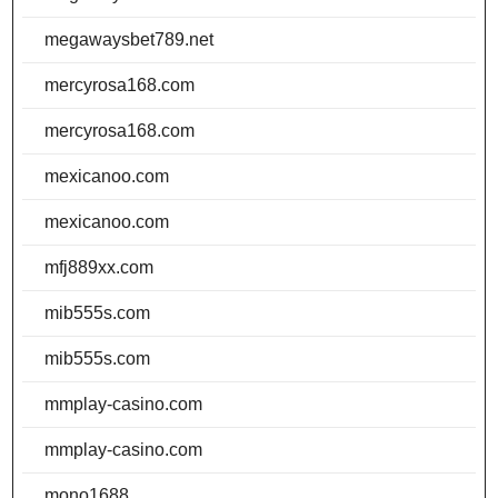
megawaysbet789.net
mercyrosa168.com
mercyrosa168.com
mexicanoo.com
mexicanoo.com
mfj889xx.com
mib555s.com
mib555s.com
mmplay-casino.com
mmplay-casino.com
mono1688