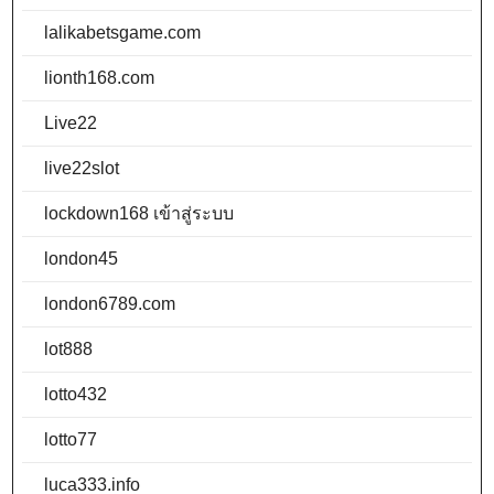
lalikabetsgame.com
lionth168.com
Live22
live22slot
lockdown168 เข้าสู่ระบบ
london45
london6789.com
lot888
lotto432
lotto77
luca333.info