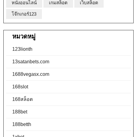
หนังออนไลน์
เกมสล็อต
เว็บสล็อต
โจ๊กเกอร์123
หมวดหมู่
123lionth
13satanbets.com
1688vegasx.com
168slot
168สล็อต
188bet
188betth
1xbet