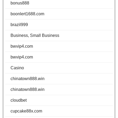
bonus888
boonlert1688.com
brazil999
Business, Small Business
bwvip4.com
bwvip4.com
Casino
chinatown888.win
chinatown888.win
cloudbet
cupcake88x.com