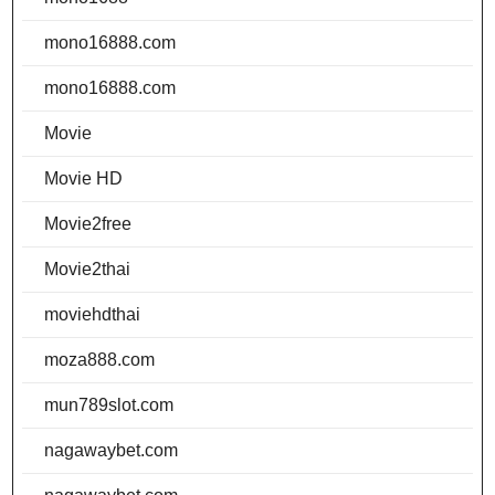
mono16888.com
mono16888.com
Movie
Movie HD
Movie2free
Movie2thai
moviehdthai
moza888.com
mun789slot.com
nagawaybet.com