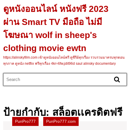
Skip
ดูหนังออนไลน์ หนังฟรี 2023
to
content
ผ่าน Smart TV มือถือ ไม่มี
Skip
to
โฆษณา wolf in sheep's
content
clothing movie ewtn
https://alinskyfilm.com เข้าดูหนังออนไลน์ฟรี ดูซีรีย์ทุกเรื่อง รวบรวมมาครบทุกตอน
ทุกภาค ดูหนัง netflix ฟรีทุกเรื่อง 4kr=6fw,jdit96d saul alinsky documentary
Search
for:
ป้ายกำกับ:
สล็อตเเครดิตฟรี
PunPro777
PunPro777.com