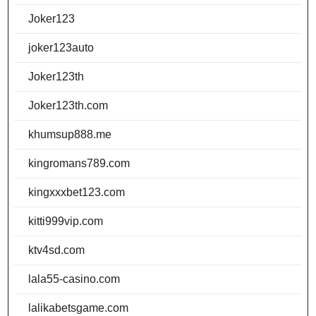
Joker123
joker123auto
Joker123th
Joker123th.com
khumsup888.me
kingromans789.com
kingxxxbet123.com
kitti999vip.com
ktv4sd.com
lala55-casino.com
lalikabetsgame.com