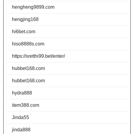
hengheng9899.com
hengjing168
hi6bet.com
hiso8888s.com
https://sretthi99.bet/enter/
hubbet168.com
hubbet168.com
hydra888
item388.com
Jinda55
jinda888