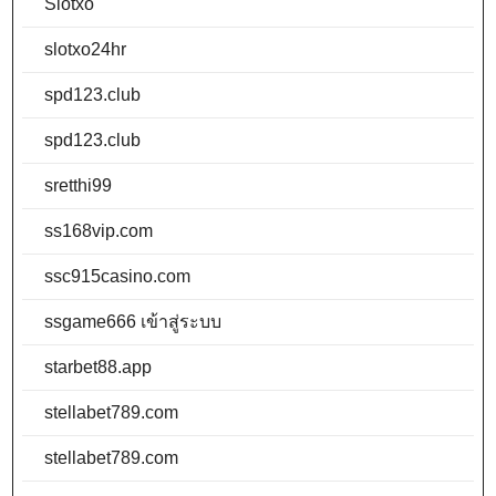
Slotxo
slotxo24hr
spd123.club
spd123.club
sretthi99
ss168vip.com
ssc915casino.com
ssgame666 เข้าสู่ระบบ
starbet88.app
stellabet789.com
stellabet789.com