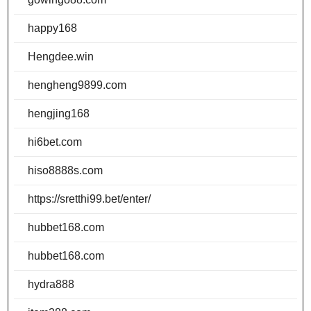
happy168
Hengdee.win
hengheng9899.com
hengjing168
hi6bet.com
hiso8888s.com
https://sretthi99.bet/enter/
hubbet168.com
hubbet168.com
hydra888