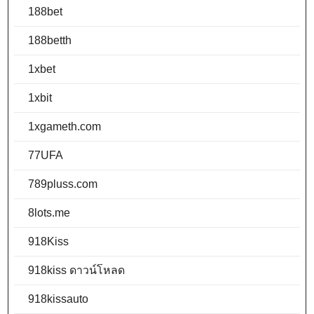
188bet
188betth
1xbet
1xbit
1xgameth.com
77UFA
789pluss.com
8lots.me
918Kiss
918kiss ดาวน์โหลด
918kissauto