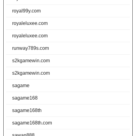
royal99y.com
royaleluxee.com
royaleluxee.com
runway789s.com
s2kgamewin.com
s2kgamewin.com
sagame
sagame168
sagame168th
sagame168th.com
sawan888