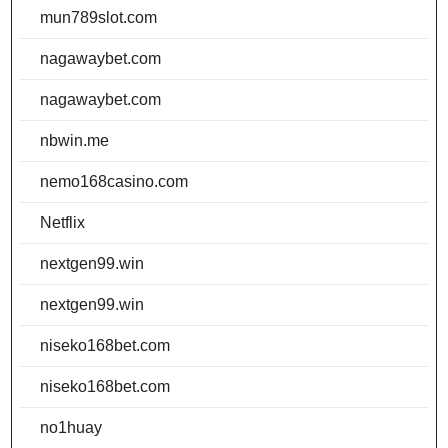
mun789slot.com
nagawaybet.com
nagawaybet.com
nbwin.me
nemo168casino.com
Netflix
nextgen99.win
nextgen99.win
niseko168bet.com
niseko168bet.com
no1huay