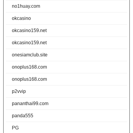
no1huay.com
okcasino
okcasino159.net
okcasino159.net
onesiamclub.site
onoplus168.com
onoplus168.com
p2vvip
pananthai99.com
panda555
PG