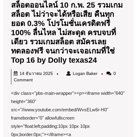
สล็อตออนไลน์ 10 ก.พ. 25 รวมเกม
สล็อต ไม่ว่าจะได้หรือเสีย คืนทุก
ยอด 0.3% โปรโมชั่นเครดิตฟรี
100% ลื่นไหล ไม่สะดุด ครบจบที่
เดียว รวมเกมสล็อต สมัครเลย
ทดลองฟรี จนกว่าจะเจอเกมที่ใช่
สล็อต
Top 16 by Dolly texas24
ออนไลน์
14
Logan
14 ธันวาคม 2025
Logan Baker
0
10
ธันวาคม
Baker
Comment
ก.พ.
2025
<div class="pbs-main-wrapper"><p><iframe width="640"
25
height="360"
รวม
src="//www.youtube.com/embed/WvsELw6r-H0"
เกม
frameborder="0" allowfullscreen
สล็อต
style="float:left;padding:10px 10px 10px
ไม่
0px;border:0px;"></iframe><a