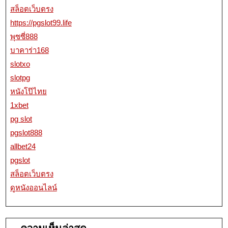
สล็อตเว็บตรง
https://pgslot99.life
พุซซี่888
บาคาร่า168
slotxo
slotpg
หนังโป๊ไทย
1xbet
pg slot
pgslot888
allbet24
pgslot
สล็อตเว็บตรง
ดูหนังออนไลน์