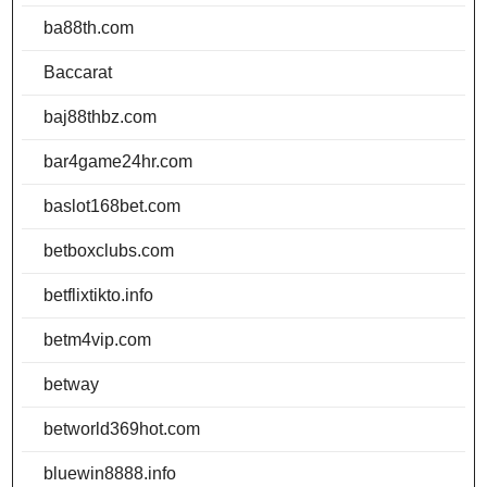
ba88th.com
Baccarat
baj88thbz.com
bar4game24hr.com
baslot168bet.com
betboxclubs.com
betflixtikto.info
betm4vip.com
betway
betworld369hot.com
bluewin8888.info