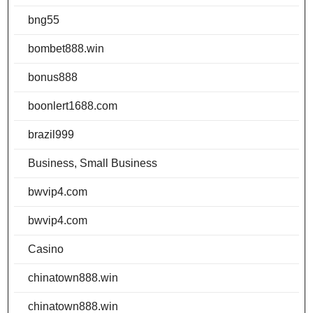
bng55
bombet888.win
bonus888
boonlert1688.com
brazil999
Business, Small Business
bwvip4.com
bwvip4.com
Casino
chinatown888.win
chinatown888.win