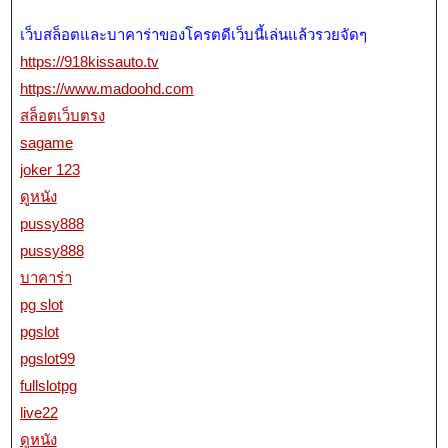
ลื่น
เว็บสล็อตและบาคาร่าของโครตดีเว็บนี้เล่นแล้วรวยจัดๆ
ไหล
https://918kissauto.tv
ไม่
https://www.madoohd.com
สะดุด
สล็อตเว็บตรง
ครบ
sagame
จบ
joker 123
ที่
ดูหนัง
pussy888
เดียว
pussy888
รวม
บาคาร่า
เกม
pg slot
สล็อต
pgslot
สมัคร
pgslot99
เลย
fullslotpg
ทดลอง
live22
ฟรี
ดูหนัง