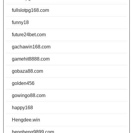
fullslotpg168.com
funny18
future24bet.com
gachawin168.com
gamehit8888.com
gobaza88.com
golden456
gowingo88.com
happy168
Hengdee.win
hengheng9899.com