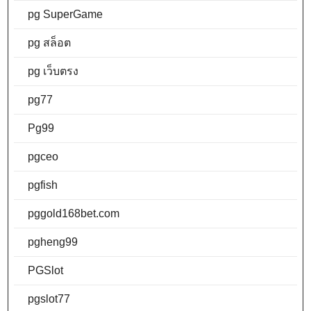
pg SuperGame
pg สล็อต
pg เว็บตรง
pg77
Pg99
pgceo
pgfish
pggold168bet.com
pgheng99
PGSlot
pgslot77