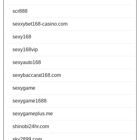
scr888
sexxybet168-casino.com
sexy168
sexy168vip
sexyauto168
sexybaccarat168.com
sexygame
sexygame1688
sexygameplus.me
shinobi24hr.com
sky2899.com