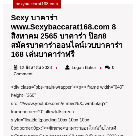
sexybaccarat168.com
Sexy บาคาร่า
www.Sexybaccarat168.com 8
สิงหาคม 2565 บาคาร่า ป๊อก8
สมัครบาคาร่าออนไลน์เวบบาคาร่า
Sexy
168 เล่นบาคาร่าฟรี
บา
12
Logan
12 สิงหาคม 2023
Logan Baker
0
คา
สิงหาคม
Baker
Comment
ร่า
2023
<div class="pbs-main-wrapper"><p><iframe width="640"
www.Sexybaccar
height="360"
8
src="//www.youtube.com/embed/6XJwmb5IaqY"
สิงหาคม
frameborder="0" allowfullscreen
2565
style="float:left;padding:10px 10px 10px
บา
0px;border:0px;"></iframe>บาคาร่าออนไลน์เว็บไหนดี
คา