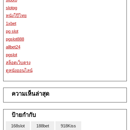
slotpg
หนังโป๊ไทย
1xbet
pg slot
pgslot888
allbet24
pgslot
สล็อตเว็บตรง
ดูหนังออนไลน์
ความเห็นล่าสุด
ป้ายกำกับ
168slot
188bet
918Kiss