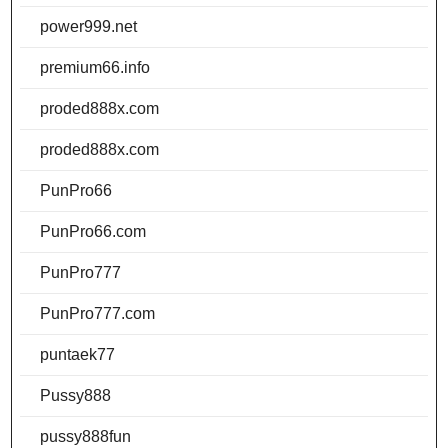
power999.net
premium66.info
proded888x.com
proded888x.com
PunPro66
PunPro66.com
PunPro777
PunPro777.com
puntaek77
Pussy888
pussy888fun