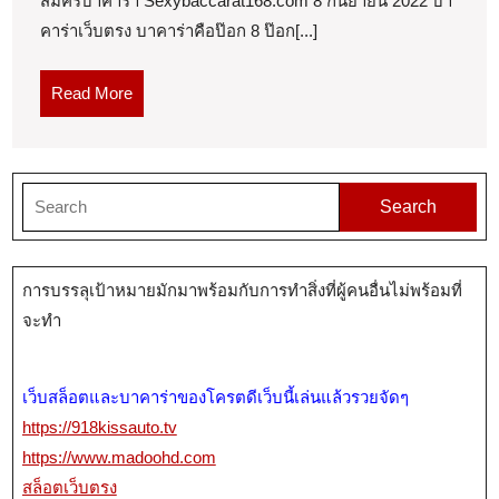
สมัครบาคาร่า Sexybaccarat168.com 8 กันยายน 2022 บา
ร่า
คาร่าเว็บตรง บาคาร่าคือป๊อก 8 ป๊อก[...]
ป๊อก8
Read
Read More
สมัคร
More
บา
คา
Search
ร่า
for:
ออนไลน์
เวบ
การบรรลุเป้าหมายมักมาพร้อมกับการทำสิ่งที่ผู้คนอื่นไม่พร้อมที่
บา
จะทำ
คา
ร่า
168
เว็บสล็อตและบาคาร่าของโครตดีเว็บนี้เล่นแล้วรวยจัดๆ
https://918kissauto.tv
เล่น
https://www.madoohd.com
บา
สล็อตเว็บตรง