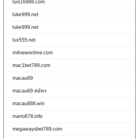
luis16888.com
luke999.net
luke999.net
lux555.net
m4newonline.com
mac1bet789.com
macau69
macau69 สมัคร
macau888.win
mario678.info
megawaysbet789.com