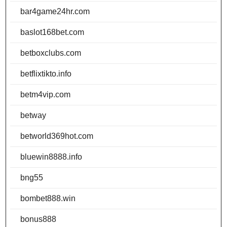
bar4game24hr.com
baslot168bet.com
betboxclubs.com
betflixtikto.info
betm4vip.com
betway
betworld369hot.com
bluewin8888.info
bng55
bombet888.win
bonus888