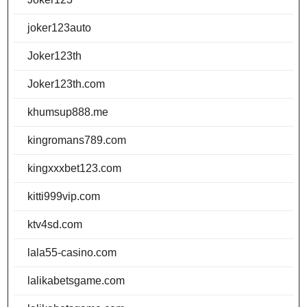
joker123auto
Joker123th
Joker123th.com
khumsup888.me
kingromans789.com
kingxxxbet123.com
kitti999vip.com
ktv4sd.com
lala55-casino.com
lalikabetsgame.com