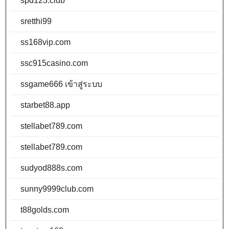
spd123.club
sretthi99
ss168vip.com
ssc915casino.com
ssgame666 เข้าสู่ระบบ
starbet88.app
stellabet789.com
stellabet789.com
sudyod888s.com
sunny9999club.com
t88golds.com