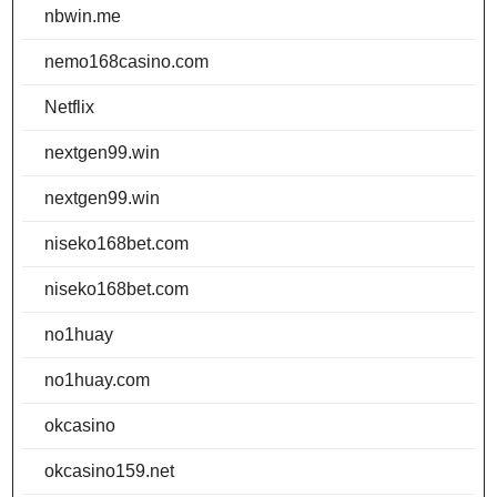
nbwin.me
nemo168casino.com
Netflix
nextgen99.win
nextgen99.win
niseko168bet.com
niseko168bet.com
no1huay
no1huay.com
okcasino
okcasino159.net