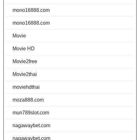
mono16888.com
mono16888.com
Movie
Movie HD
Movie2free
Movie2thai
moviehdthai
moza888.com
mun789slot.com
nagawaybet.com
nagawaybet.com