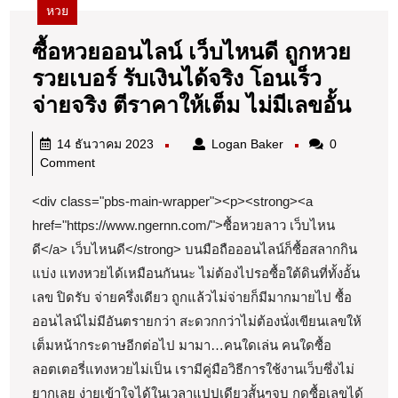
หวย
ซื้อหวยออนไลน์ เว็บไหนดี ถูกหวย
รวยเบอร์ รับเงินได้จริง โอนเร็ว
ซื้อ
จ่ายจริง ตีราคาให้เต็ม ไม่มีเลขอั้น
หวย
14
Logan
14 ธันวาคม 2023
Logan Baker
0
ออนไ
ธันวาคม
Baker
Comment
ไหน
2023
<div class="pbs-main-wrapper"><p><strong><a
ดี
href="https://www.ngernn.com/">ซื้อหวยลาว เว็บไหน
ถูก
ดี</a> เว็บไหนดี</strong> บนมือถือออนไลน์ก็ซื้อสลากกิน
หวย
แบ่ง แทงหวยได้เหมือนกันนะ ไม่ต้องไปรอซื้อใต้ดินที่ทั้งอั้น
รวย
เลข ปิดรับ จ่ายครึ่งเดียว ถูกแล้วไม่จ่ายก็มีมากมายไป ซื้อ
เบอร์
ออนไลน์ไม่มีอันตรายกว่า สะดวกกว่าไม่ต้องนั่งเขียนเลขให้
รับ
เต็มหน้ากระดาษอีกต่อไป มามา…คนใดเล่น คนใดซื้อ
เงิน
ลอตเตอรี่แทงหวยไม่เป็น เรามีคู่มือวิธีการใช้งานเว็บซึ่งไม่
ได้
ยากเลย ง่ายเข้าใจได้ในเวลาแปปเดียวสั้นๆจบ กดซื้อเลขได้