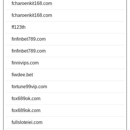
fcharoenkit168.com
fcharoenkit168.com
ff123th
finfinbet789.com
finfinbet789.com
finnivips.com
fiwdee.bet
fortune99vip.com
fox689ok.com
fox689ok.com
fullsloteiei.com