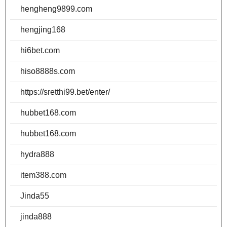
hengheng9899.com
hengjing168
hi6bet.com
hiso8888s.com
https://sretthi99.bet/enter/
hubbet168.com
hubbet168.com
hydra888
item388.com
Jinda55
jinda888