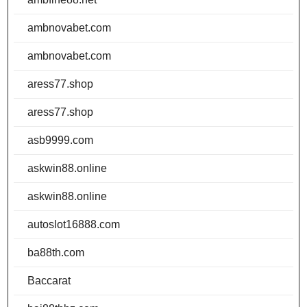
ambnovabet.com
ambnovabet.com
aress77.shop
aress77.shop
asb9999.com
askwin88.online
askwin88.online
autoslot16888.com
ba88th.com
Baccarat