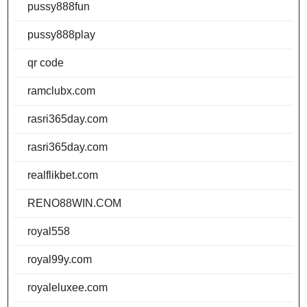
pussy888fun
pussy888play
qr code
ramclubx.com
rasri365day.com
rasri365day.com
realflikbet.com
RENO88WIN.COM
royal558
royal99y.com
royaleluxee.com