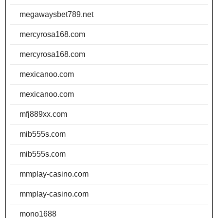
megawaysbet789.net
mercyrosa168.com
mercyrosa168.com
mexicanoo.com
mexicanoo.com
mfj889xx.com
mib555s.com
mib555s.com
mmplay-casino.com
mmplay-casino.com
mono1688