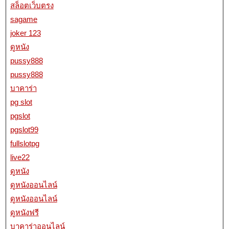
สล็อตเว็บตรง
sagame
joker 123
ดูหนัง
pussy888
pussy888
บาคาร่า
pg slot
pgslot
pgslot99
fullslotpg
live22
ดูหนัง
ดูหนังออนไลน์
ดูหนังออนไลน์
ดูหนังฟรี
บาคาร่าออนไลน์