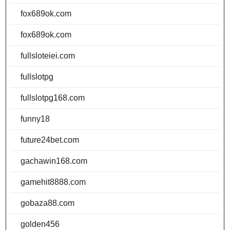
fox689ok.com
fox689ok.com
fullsloteiei.com
fullslotpg
fullslotpg168.com
funny18
future24bet.com
gachawin168.com
gamehit8888.com
gobaza88.com
golden456