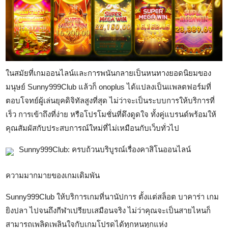
ในสมัยที่เกมออนไลน์และการพนันกลายเป็นหนทางยอดนิยมของ
มนุษย์ Sunny999Club แล้วก็ onoplus ได้แปลงเป็นแพลตฟอร์มที่
ตอบโจทย์ผู้เล่นยุคดิจิทัลสูงที่สุด ไม่ว่าจะเป็นระบบการให้บริการที่
เร็ว การเข้าถึงที่ง่าย หรือโปรโมชั่นที่ดึงดูดใจ ทั้งคู่แบรนด์พร้อมให้
คุณสัมผัสกับประสบการณ์ใหม่ที่ไม่เหมือนกับเว็บทั่วไป
Sunny999Club: ครบถ้วนบริบูรณ์เรื่องคาสิโนออนไลน์
ความมากมายของเกมเดิมพัน
Sunny999Club ให้บริการเกมที่นานัปการ ตั้งแต่สล็อต บาคาร่า เกม
ยิงปลา ไปจนถึงกีฬาเปรียบเสมือนจริง ไม่ว่าคุณจะเป็นสายไหนก็
สามารถเพลิดเพลินใจกับเกมโปรดได้ทุกหนทุกแห่ง