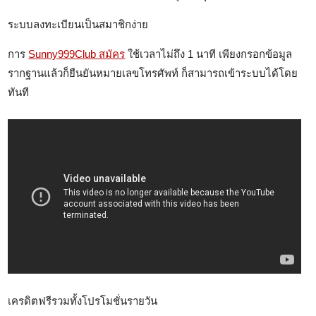
ระบบลงทะเบียนเป็นสมาชิกง่าย
การ
Sunny999Club สมัคร
ใช้เวลาไม่ถึง 1 นาที เพียงกรอกข้อมูล
รากฐานแล้วก็ยืนยันหมายเลขโทรศัพท์ ก็สามารถเข้าระบบได้โดย
ทันที
เครดิตฟรีรวมทั้งโปรโมชั่นรายวัน