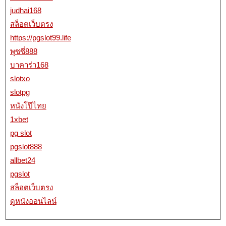
judhai168
สล็อตเว็บตรง
https://pgslot99.life
พุซซี่888
บาคาร่า168
slotxo
slotpg
หนังโป๊ไทย
1xbet
pg slot
pgslot888
allbet24
pgslot
สล็อตเว็บตรง
ดูหนังออนไลน์