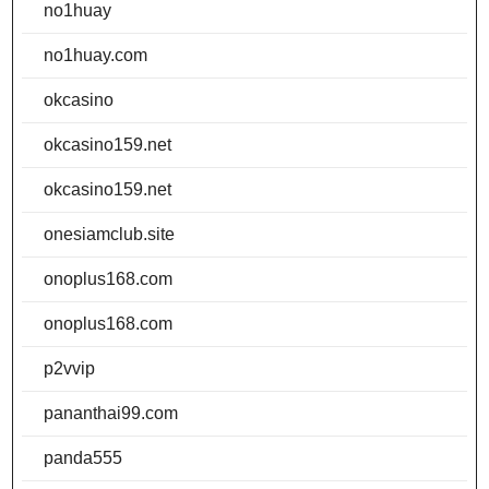
no1huay
no1huay.com
okcasino
okcasino159.net
okcasino159.net
onesiamclub.site
onoplus168.com
onoplus168.com
p2vvip
pananthai99.com
panda555