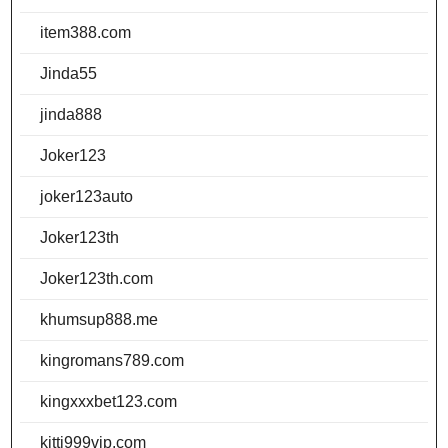
item388.com
Jinda55
jinda888
Joker123
joker123auto
Joker123th
Joker123th.com
khumsup888.me
kingromans789.com
kingxxxbet123.com
kitti999vip.com