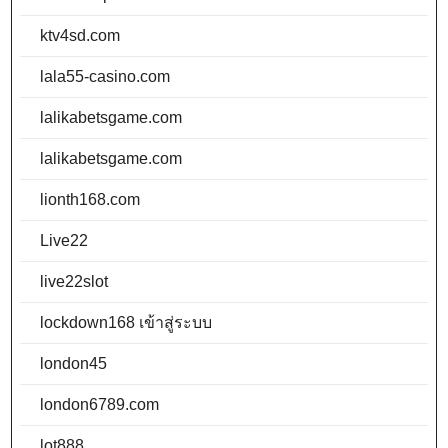
ktv4sd.com
lala55-casino.com
lalikabetsgame.com
lalikabetsgame.com
lionth168.com
Live22
live22slot
lockdown168 เข้าสู่ระบบ
london45
london6789.com
lot888