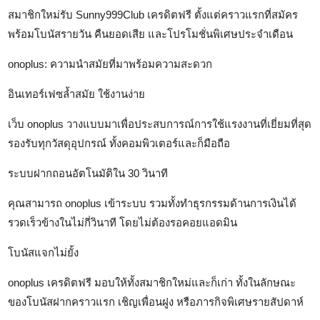
สมาชิกใหม่รับ Sunny999Club เครดิตฟรี ตั้งแต่คราวแรกที่สมัคร
พร้อมโบนัสรายวัน คืนยอดเสีย และโปรโมชั่นพิเศษประจำเดือน
onoplus: ความนำสมัยที่มาพร้อมความสะดวก
อินเทอร์เฟซล้ำสมัย ใช้งานง่าย
เว็บ onoplus วางแบบมาเพื่อประสบการณ์การใช้แรงงานที่เยี่ยมที่สุด
รองรับทุกวัสดุอุปกรณ์ ทั้งคอมพิวเตอร์และก็มือถือ
ระบบฝากถอนอัตโนมัติใน 30 วินาที
คุณสามารถ onoplus เข้าระบบ รวมทั้งทำธุรกรรมด้านการเงินได้
รวดเร็วข้างในไม่กี่วินาที โดยไม่ต้องรอคอยแอดมิน
โบนัสแจกไม่ยั้ง
onoplus เครดิตฟรี มอบให้ทั้งสมาชิกใหม่และก็เก่า ทั้งในลักษณะ
ของโบนัสฝากคราวแรก เชิญเพื่อนฝูง หรือภารกิจพิเศษรายสัปดาห์