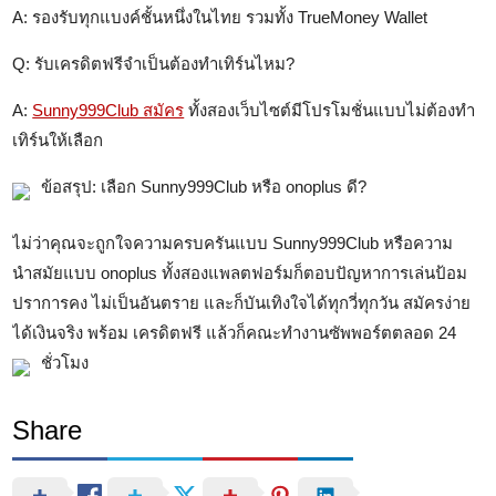
A: รองรับทุกแบงค์ชั้นหนึ่งในไทย รวมทั้ง TrueMoney Wallet
Q: รับเครดิตฟรีจำเป็นต้องทำเทิร์นไหม?
A:
Sunny999Club สมัคร
ทั้งสองเว็บไซต์มีโปรโมชั่นแบบไม่ต้องทำ
เทิร์นให้เลือก
ข้อสรุป: เลือก Sunny999Club หรือ onoplus ดี?
ไม่ว่าคุณจะถูกใจความครบครันแบบ Sunny999Club หรือความ
นำสมัยแบบ onoplus ทั้งสองแพลตฟอร์มก็ตอบปัญหาการเล่นป้อม
ปราการคง ไม่เป็นอันตราย และก็บันเทิงใจได้ทุกวี่ทุกวัน สมัครง่าย
ได้เงินจริง พร้อม เครดิตฟรี แล้วก็คณะทำงานซัพพอร์ตตลอด 24
ชั่วโมง
Share