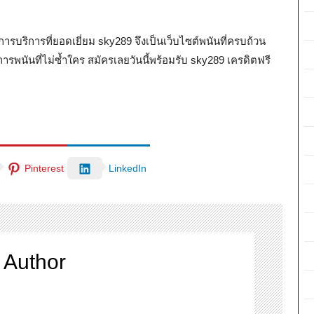
ริการที่ยอดเยี่ยม sky289 จึงเป็นเว็บไซต์พนันที่ครบถ้วน
การพนันที่ไม่ซ้ำใคร สมัครเลยวันนี้พร้อมรับ sky289 เครดิตฟรี
Pinterest
LinkedIn
 Author