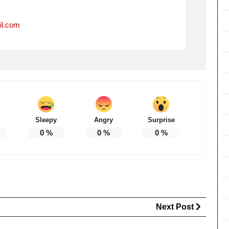
l.com
Sleepy
Angry
Surprise
d
0
%
0
%
0
%
Next
Next Post
Post