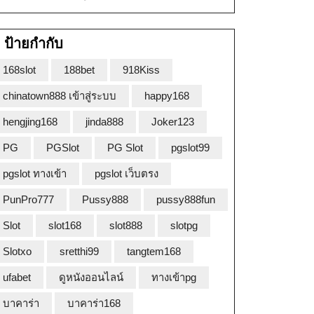
ป้ายกำกับ
168slot
188bet
918Kiss
chinatown888 เข้าสู่ระบบ
happy168
hengjing168
jinda888
Joker123
PG
PGSlot
PG Slot
pgslot99
pgslot ทางเข้า
pgslot เว็บตรง
PunPro777
Pussy888
pussy888fun
Slot
slot168
slot888
slotpg
Slotxo
sretthi99
tangtem168
ufabet
ดูหนังออนไลน์
ทางเข้าpg
บาคาร่า
บาคาร่า168