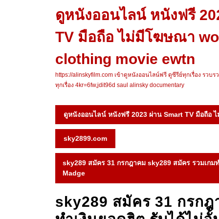
Skip
ดูหนังออนไลน์ หนังฟรี 2
to
content
TV มือถือ ไม่มีโฆษณา wo
Skip
to
clothing movie ewtn
content
https://alinskyfilm.com เข้าดูหนังออนไลน์ฟรี ดูซีรีย์ทุกเรื่อง รว
ทุกเรื่อง 4kr=6fw,jdit96d saul alinsky documentary
ดูหนังออนไลน์ หนังฟรี 2023 ผ่าน Smart TV มือถือ
sky2899.com
sky289 สมัคร 31 กรกฎาคม sky289 สมัคร รวมเกมทำเงิ
Madge
sky289 สมัคร 31 กรกฎ