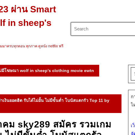
023 ผ่าน Smart
lf in sheep's
Search
for:
บรวมมาครบทุกตอน ทุกภาค ดูหนัง netflix ฟรี
S
 ไม่มีโฆษณา wolf in sheep's clothing movie ewtn
fo
กา
นยอดฮิต รับได้ไม่อั้น ไม่มีขั้นต่ำ โบนัสแตกรัว Top 11 by
ไม
าคม sky289 สมัคร รวมเกม
เว
จั