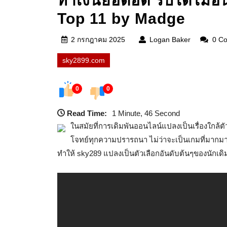
ทำเงินยอดฮิต รับได้ไม่อั้
Top 11 by Madge
2
Logan
2 กรกฎาคม 2025
Logan Baker
0 C
กรกฎาคม
Baker
sky2899.com
2025
0
0
Read Time:
1 Minute, 46 Second
ในสมัยที่การเดิมพันออนไลน์แปลงเป็นเรื่องใกล้ต
โจทย์ทุกความปรารถนา ไม่ว่าจะเป็นเกมที่มากมา
ทำให้ sky289 แปลงเป็นตัวเลือกอันดับต้นๆของนักเดิมพ