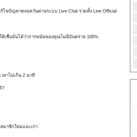
ไขปัญหาตลอดวันผ่านระบบ Live Chat รวมทั้ง Line Official
ให้เชื่อมั่นได้ว่าการพนันของคุณไม่มีอันตราย 100%
เวลาไม่เกิน 2 นาที
ด้?
้งสมาชิกใหม่และเก่า