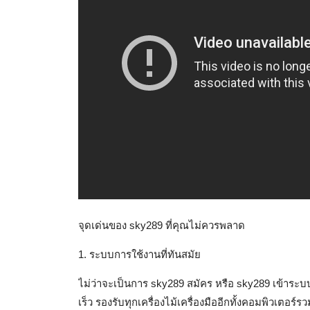
จุดเด่นของ sky289 ที่คุณไม่ควรพลาด
1. ระบบการใช้งานที่ทันสมัย
ไม่ว่าจะเป็นการ sky289 สมัคร หรือ sky289 เข้าระบบ
เร็ว รองรับทุกเครื่องไม้เครื่องมืออีกทั้งคอมพิวเตอร์รวม