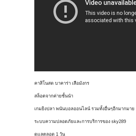
คาสิโนสด บาคาร่า เสือมังกร
สล็อตจากค่ายชั้นนำ
เกมยิงปลา พนันบอลออนไลน์ รวมทั้งอื่นๆอีกมากมาย
ระบบความปลอดภัยและการบริการของ sky289
ดูแลตลอด 1 วัน