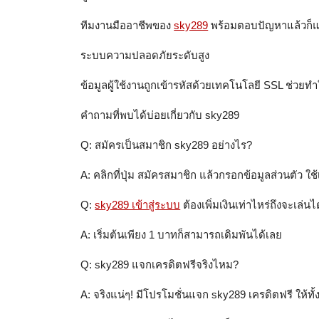
ทีมงานมืออาชีพของ
sky289
พร้อมตอบปัญหาแล้วก็แก้
ระบบความปลอดภัยระดับสูง
ข้อมูลผู้ใช้งานถูกเข้ารหัสด้วยเทคโนโลยี SSL ช่วยทำ
คำถามที่พบได้บ่อยเกี่ยวกับ sky289
Q: สมัครเป็นสมาชิก sky289 อย่างไร?
A: คลิกที่ปุ่ม สมัครสมาชิก แล้วกรอกข้อมูลส่วนตัว ใช้
Q:
sky289 เข้าสู่ระบบ
ต้องเพิ่มเงินเท่าไหร่ถึงจะเล่นไ
A: เริ่มต้นเพียง 1 บาทก็สามารถเดิมพันได้เลย
Q: sky289 แจกเครดิตฟรีจริงไหม?
A: จริงแน่ๆ! มีโปรโมชั่นแจก sky289 เครดิตฟรี ให้ทั