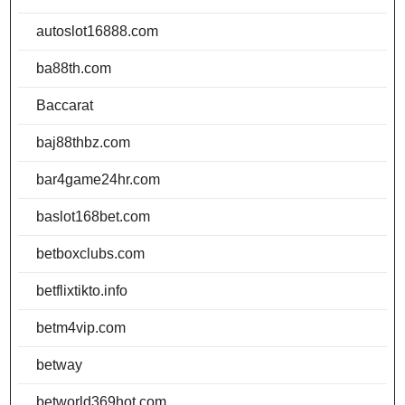
autoslot16888.com
ba88th.com
Baccarat
baj88thbz.com
bar4game24hr.com
baslot168bet.com
betboxclubs.com
betflixtikto.info
betm4vip.com
betway
betworld369hot.com