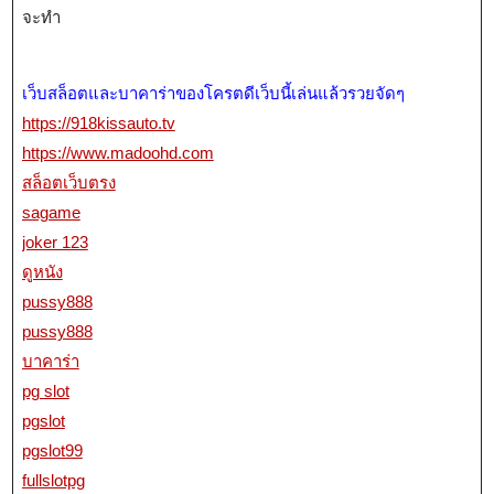
จะทำ
เว็บสล็อตและบาคาร่าของโครตดีเว็บนี้เล่นแล้วรวยจัดๆ
https://918kissauto.tv
https://www.madoohd.com
สล็อตเว็บตรง
sagame
joker 123
ดูหนัง
pussy888
pussy888
บาคาร่า
pg slot
pgslot
pgslot99
fullslotpg