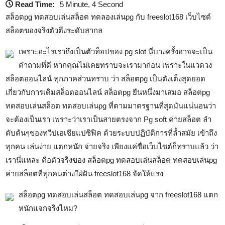
Read Time:
5 Minute, 4 Second
สล็อตpg ทดสอบเล่นสล็อต ทดลองเล่นpg กับ freeslot168 เว็บไซต์
สล็อตของจริงตัวตึงระดับสากล
เพราะอะไรเราถึงเป็นตัวท็อปของ pg slot นี่บางครั้งอาจจะเป็น
คำถามที่ดี หากคุณไม่เคยทราบจะเรามาก่อน เพราะในแวดวง
สล็อตออนไลน์ ทุกภาคส่วนทราบ ว่า สล็อตpg เป็นตังเต็งสุดยอด
เกี่ยวกับการเดิมสล็อตออนไลน์ สล็อตpg ยืนหนึ่งมาเสมอ สล็อตpg
ทดสอบเล่นสล็อต ทดสอบเล่นpg ที่ตามมาตรฐานที่สุดมันแน่นอนว่า
จะต้องเป็นเรา เพราะว่าเราเป็นสายตรงจาก Pg soft ค่ายสล็อต ลำ
ดับต้นๆของทวีปเอเชียแปซิฟิค ด้วยระบบปฏิบัติการที่ล้ำสมัย เข้าถึง
ทุกคน เล่นง่าย แตกหนัก จ่ายจริง เพียงแค่ชื่อเว็บไซต์ก็ทราบแล้ว ว่า
เรานี่แหละ คือตัวจริงของ สล็อตpg ทดสอบเล่นสล็อต ทดสอบเล่นpg
ค่ายสล็อตที่ทุกคนต่างใฝ่ฝัน freeslot168 จัดให้แรง
สล็อตpg ทดสอบเล่นสล็อต ทดสอบเล่นpg จาก freeslot168 แตก
หนักแจกจริงไหม?