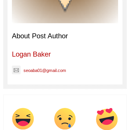
About Post Author
Logan Baker
seoaba01@gmail.com