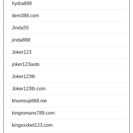
hydra888
item388.com
Jinda55
jinda888
Joker123
joker123auto
Joker123th
Joker123th.com
khumsup888.me
kingromans789.com
kingxxxbet123.com