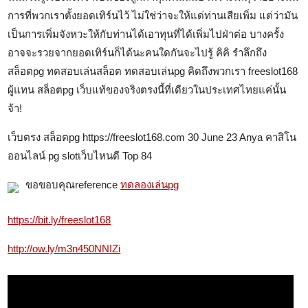
การที่พวกเราตั้งยอดเทิร์นไว้ ไม่ใช่ว่าจะให้แด่ท่านเสียเพิ่ม แต่ว่ามัน
เป็นการเพิ่มจังหวะให้กับท่านได้เอาทุนที่ได้เพิ่มไปฝ่าต่อ บางครั้ง
อาจจะรวยจากยอดเทิร์นก็ได้นะคนใดกันจะไปรู้ คิคิ รำลึกถึง
สล็อตpg ทดสอบเล่นสล็อต ทดสอบเล่นpg คิดถึงพวกเรา freeslot168
ผู้แทน สล็อตpg เว็บแท้ของจริงตรงนี้ที่เดียวในประเทศไทยแค่นั้น
จ้า!
เว็บตรง สล็อตpg https://freeslot168.com 30 June 23 Anya คาสิโน
ออนไลน์ pg slotเว็บไหนดี Top 84
ขอขอบคุณreference
ทดลองเล่นpg
https://bit.ly/freeslot168
http://ow.ly/m3n450NNIZi