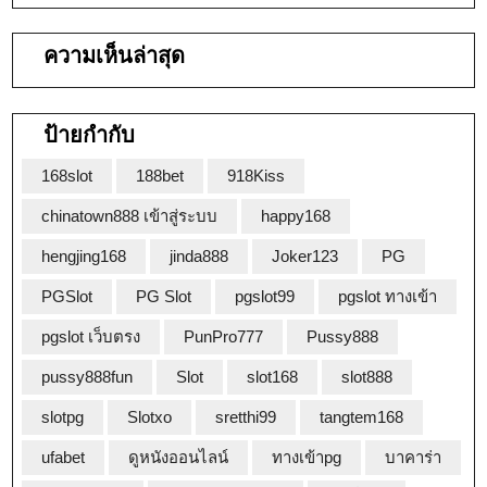
ความเห็นล่าสุด
ป้ายกำกับ
168slot
188bet
918Kiss
chinatown888 เข้าสู่ระบบ
happy168
hengjing168
jinda888
Joker123
PG
PGSlot
PG Slot
pgslot99
pgslot ทางเข้า
pgslot เว็บตรง
PunPro777
Pussy888
pussy888fun
Slot
slot168
slot888
slotpg
Slotxo
sretthi99
tangtem168
ufabet
ดูหนังออนไลน์
ทางเข้าpg
บาคาร่า