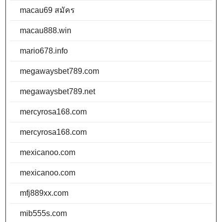
macau69 สมัคร
macau888.win
mario678.info
megawaysbet789.com
megawaysbet789.net
mercyrosa168.com
mercyrosa168.com
mexicanoo.com
mexicanoo.com
mfj889xx.com
mib555s.com