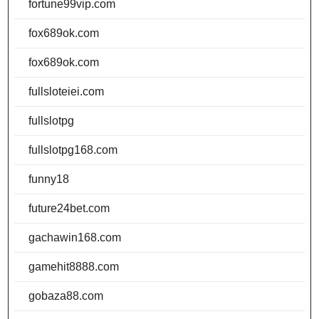
fortune99vip.com
fox689ok.com
fox689ok.com
fullsloteiei.com
fullslotpg
fullslotpg168.com
funny18
future24bet.com
gachawin168.com
gamehit8888.com
gobaza88.com