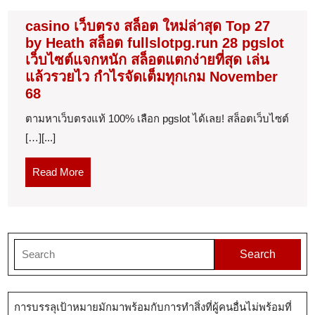
casino เว็บตรง สล็อต ใหม่ล่าสุด Top 27
by Heath สล็อต fullslotpg.run 28 pgslot
เว็บไซต์แจกหนัก สล็อตแตกง่ายที่สุด เล่น
แล้วรวยไว กำไรจัดเต็มทุกเกม November
68
ตามหาเว็บตรงแท้ 100% เลือก pgslot ได้เลย! สล็อตเว็บไซต์
[…][...]
Read
Read More
More
Search
for:
การบรรลุเป้าหมายมักมาพร้อมกับการทำสิ่งที่ผู้คนอื่นไม่พร้อมที่