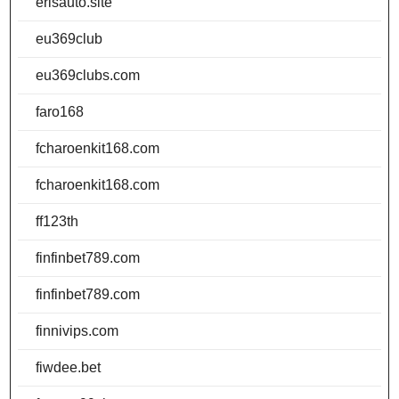
erisauto.site
eu369club
eu369clubs.com
faro168
fcharoenkit168.com
fcharoenkit168.com
ff123th
finfinbet789.com
finfinbet789.com
finnivips.com
fiwdee.bet