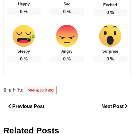
Happy
Sad
Excited
0
%
0
%
0
%
Sleepy
Angry
Surprise
0
%
0
%
0
%
ป้ายกำกับ:
ทดลองเล่นpg
แนะแนว
Previous
Ne
Previous Post
Next Post
เรื่อง
Post
Po
Related Posts