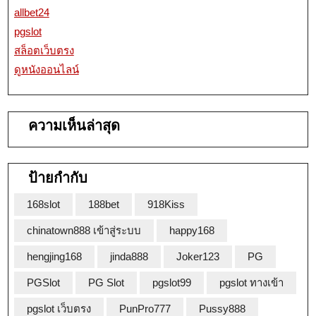
allbet24
pgslot
สล็อตเว็บตรง
ดูหนังออนไลน์
ความเห็นล่าสุด
ป้ายกำกับ
168slot
188bet
918Kiss
chinatown888 เข้าสู่ระบบ
happy168
hengjing168
jinda888
Joker123
PG
PGSlot
PG Slot
pgslot99
pgslot ทางเข้า
pgslot เว็บตรง
PunPro777
Pussy888