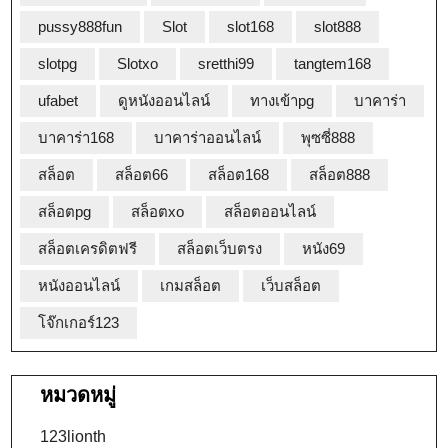
pussy888fun
Slot
slot168
slot888
slotpg
Slotxo
sretthi99
tangtem168
ufabet
ดูหนังออนไลน์
ทางเข้าpg
บาคาร่า
บาคาร่า168
บาคาร่าออนไลน์
พุซซี่888
สล็อต
สล็อต66
สล็อต168
สล็อต888
สล็อตpg
สล็อตxo
สล็อตออนไลน์
สล็อตเครดิตฟรี
สล็อตเว็บตรง
หนัง69
หนังออนไลน์
เกมสล็อต
เว็บสล็อต
โจ๊กเกอร์123
หมวดหมู่
123lionth