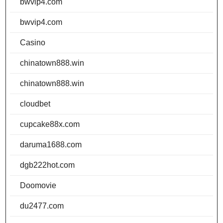
bwvip4.com
bwvip4.com
Casino
chinatown888.win
chinatown888.win
cloudbet
cupcake88x.com
daruma1688.com
dgb222hot.com
Doomovie
du2477.com