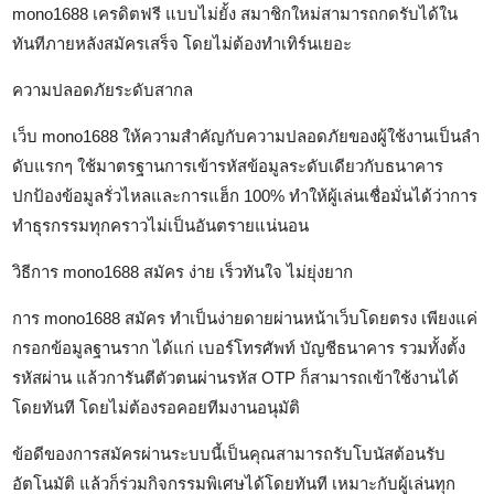
mono1688 เครดิตฟรี แบบไม่ยั้ง สมาชิกใหม่สามารถกดรับได้ใน
ทันทีภายหลังสมัครเสร็จ โดยไม่ต้องทำเทิร์นเยอะ
ความปลอดภัยระดับสากล
เว็บ mono1688 ให้ความสำคัญกับความปลอดภัยของผู้ใช้งานเป็นลำ
ดับแรกๆ ใช้มาตรฐานการเข้ารหัสข้อมูลระดับเดียวกับธนาคาร
ปกป้องข้อมูลรั่วไหลและการแฮ็ก 100% ทำให้ผู้เล่นเชื่อมั่นได้ว่าการ
ทำธุรกรรมทุกคราวไม่เป็นอันตรายแน่นอน
วิธีการ mono1688 สมัคร ง่าย เร็วทันใจ ไม่ยุ่งยาก
การ mono1688 สมัคร ทำเป็นง่ายดายผ่านหน้าเว็บโดยตรง เพียงแค่
กรอกข้อมูลฐานราก ได้แก่ เบอร์โทรศัพท์ บัญชีธนาคาร รวมทั้งตั้ง
รหัสผ่าน แล้วการันตีตัวตนผ่านรหัส OTP ก็สามารถเข้าใช้งานได้
โดยทันที โดยไม่ต้องรอคอยทีมงานอนุมัติ
ข้อดีของการสมัครผ่านระบบนี้เป็นคุณสามารถรับโบนัสต้อนรับ
อัตโนมัติ แล้วก็ร่วมกิจกรรมพิเศษได้โดยทันที เหมาะกับผู้เล่นทุก