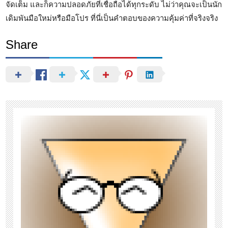
จัดเต็ม และก็ความปลอดภัยที่เชื่อถือได้ทุกระดับ ไม่ว่าคุณจะเป็นนัก
เดิมพันมือใหม่หรือมือโปร ที่นี่เป็นคำตอบของความคุ้มค่าที่จริงจริง
Share