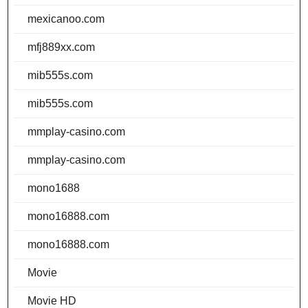
mexicanoo.com
mfj889xx.com
mib555s.com
mib555s.com
mmplay-casino.com
mmplay-casino.com
mono1688
mono16888.com
mono16888.com
Movie
Movie HD