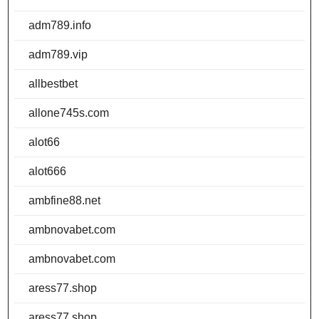
adm789.info
adm789.vip
allbestbet
allone745s.com
alot66
alot666
ambfine88.net
ambnovabet.com
ambnovabet.com
aress77.shop
aress77.shop