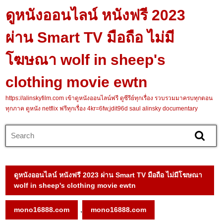
Skip
ดูหนังออนไลน์ หนังฟรี 2023
to
content
ผ่าน Smart TV มือถือ ไม่มี
Skip
to
โฆษณา wolf in sheep's
content
clothing movie ewtn
https://alinskyfilm.com เข้าดูหนังออนไลน์ฟรี ดูซีรีย์ทุกเรื่อง รวบรวมมาครบทุกตอน
ทุกภาค ดูหนัง netflix ฟรีทุกเรื่อง 4kr=6fw,jdit96d saul alinsky documentary
Search
for:
ดูหนังออนไลน์ หนังฟรี 2023 ผ่าน Smart TV มือถือ ไม่มีโฆษณา
wolf in sheep's clothing movie ewtn
,
mono16888.com
mono16888.com