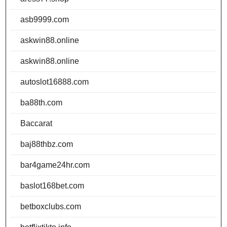
asb9999.com
askwin88.online
askwin88.online
autoslot16888.com
ba88th.com
Baccarat
baj88thbz.com
bar4game24hr.com
baslot168bet.com
betboxclubs.com