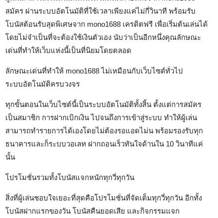
สมัคร ผ่านระบบอัตโนมัติที่ใช้เวลาเพียงแค่ไม่กี่วินาที พร้อมรับ
โบนัสต้อนรับสุดพิเศษจาก mono1688 เครดิตฟรี เพื่อเริ่มต้นเล่นได้
โดยไม่จำเป็นที่จะต้องใช้เงินตัวเอง นับว่าเป็นอีกหนึ่งคุณลักษณะ
เด่นที่ทำให้เว็บแห่งนี้เป็นที่นิยมโดยตลอด
ลักษณะเด่นที่ทำให้ mono1688 ไม่เหมือนกับเว็บไซต์ทั่วไป
ระบบอัตโนมัติครบวงจร
ทุกขั้นตอนในเว็บไซต์นี้เป็นระบบอัตโนมัติทั้งสิ้น ตั้งแต่การสมัคร
เป็นสมาชิก การฝากเบิกเงิน ไปจนถึงการเข้าสู่ระบบ ทำให้ผู้เล่น
สามารถทำรายการได้เองโดยไม่ต้องรอแอดไม่น พร้อมรองรับทุก
ธนาคารและก็ระบบวอเลท ฝากถอนเร็วทันใจด้านใน 10 วินาทีแค่
นั้น
โปรโมชั่นรวมทั้งโบนัสแจกหนักทุกวี่ทุกวัน
สิ่งที่ผู้เล่นชอบใจเยอะที่สุดคือโปรโมชั่นที่จัดเต็มทุกวี่ทุกวัน อีกทั้ง
โบนัสฝากแรกของวัน โบนัสคืนยอดเสีย และกิจกรรมแจก