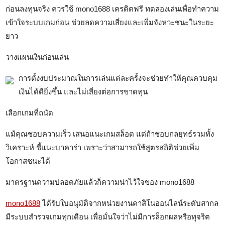
ก่อนลงทุนจริง ควรใช้ mono1688 เครดิตฟรี ทดลองเล่นเพื่อทำความ
เข้าใจระบบเกมก่อน ช่วยลดความเสี่ยงและเพิ่มจังหวะชนะในระยะ
ยาว
วางแผนเงินก่อนเล่น
การตั้งงบประมาณในการเล่นแต่ละครั้งจะช่วยทำให้คุณควบคุม
เงินได้ดียิ่งขึ้น และไม่เสี่ยงต่อการขาดทุน
เลือกเกมที่ถนัด
แม้คุณชอบความเร็ว เสนอแนะเกมสล็อต แต่ถ้าชอบกลยุทธ์รวมทั้ง
วิเคราะห์ ชี้แนะบาคาร่า เพราะว่าสามารถใช้สูตรสถิติช่วยเพิ่ม
โอกาสชนะได้
มาตรฐานความปลอดภัยแล้วก็ความน่าไว้ใจของ mono1688
mono1688
ได้รับใบอนุมัติจากหน่วยงานคาสิโนออนไลน์ระดับสากล
มีระบบสำรวจเกมทุกเดือน เพื่อมั่นใจว่าไม่มีการล็อกผลหรือทุจริต