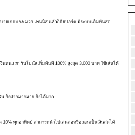
อล บาสเกตบอล มวย เทนนิส แล้วก็อีสปอร์ต มีระบบเดิมพันสด
ินหนแรก รับโบนัสเพิ่มทันที 100% สูงสุด 3,000 บาท ใช้เล่นได้
น ยิ่งฝากมากมาย ยิ่งได้มาก
สุด 10% ทุกอาทิตย์ สามารถนำไปเล่นต่อหรือถอนเป็นเงินสดได้