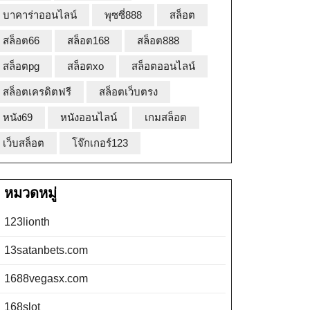
บาคาร่าออนไลน์
พุซซี่888
สล็อต
สล็อต66
สล็อต168
สล็อต888
สล็อตpg
สล็อตxo
สล็อตออนไลน์
สล็อตเครดิตฟรี
สล็อตเว็บตรง
หนัง69
หนังออนไลน์
เกมสล็อต
เว็บสล็อต
โจ๊กเกอร์123
หมวดหมู่
123lionth
13satanbets.com
1688vegasx.com
168slot