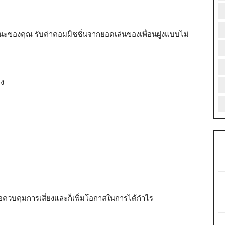
นอแนะของคุณ รับค่าคอมมิชชั่นจากยอดเล่นของเพื่อนฝูงแบบไม่
กง
อควบคุมการเสี่ยงและก็เพิ่มโอกาสในการได้กำไร