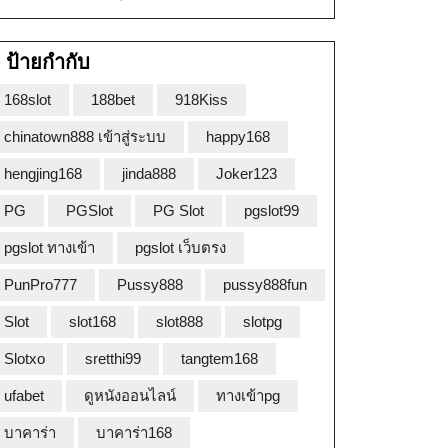
ป้ายกำกับ
168slot
188bet
918Kiss
chinatown888 เข้าสู่ระบบ
happy168
hengjing168
jinda888
Joker123
PG
PGSlot
PG Slot
pgslot99
pgslot ทางเข้า
pgslot เว็บตรง
PunPro777
Pussy888
pussy888fun
Slot
slot168
slot888
slotpg
Slotxo
sretthi99
tangtem168
ufabet
ดูหนังออนไลน์
ทางเข้าpg
บาคาร่า
บาคาร่า168