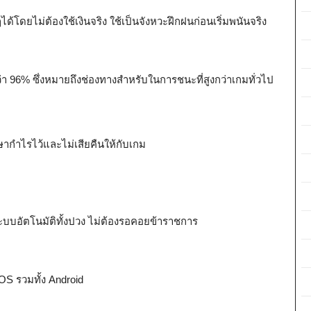
โดยไม่ต้องใช้เงินจริง ใช้เป็นจังหวะฝึกฝนก่อนเริ่มพนันจริง
 96% ซึ่งหมายถึงช่องทางสำหรับในการชนะที่สูงกว่าเกมทั่วไป
ษากำไรไว้และไม่เสียคืนให้กับเกม
ระบบอัตโนมัติทั้งปวง ไม่ต้องรอคอยข้าราชการ
iOS รวมทั้ง Android