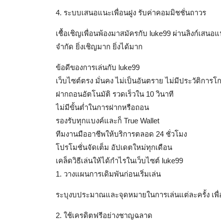
4. ระบบเสนอแนะเพื่อนฝูง รับค่าคอมมิชชั่นถาวร
เชื้อเชิญเพื่อนพ้องมาสมัครกับ luke99 ผ่านลิงก์เส
จำกัด ยิ่งเชิญมาก ยิ่งได้มาก
ข้อดีของการเล่นกับ luke99
เว็บไซต์ตรง มั่นคง ไม่เป็นอันตราย ไม่มีประวัติการโ
ฝากถอนอัตโนมัติ รวดเร็วใน 10 วินาที
ไม่มีขั้นต่ำในการฝากหรือถอน
รองรับทุกแบงค์และก็ True Wallet
ทีมงานมืออาชีพให้บริการตลอด 24 ชั่วโมง
โปรโมชั่นจัดเต็ม อัปเดตใหม่ทุกเดือน
เคล็ดวิธีเล่นให้ได้กำไรในเว็บไซต์ luke99
1. วางแผนการเดิมพันก่อนเริ่มเล่น
ระบุงบประมาณและจุดหมายในการเล่นแต่ละครั้ง เพื่
2. ใช้เครดิตฟรีอย่างชาญฉลาด