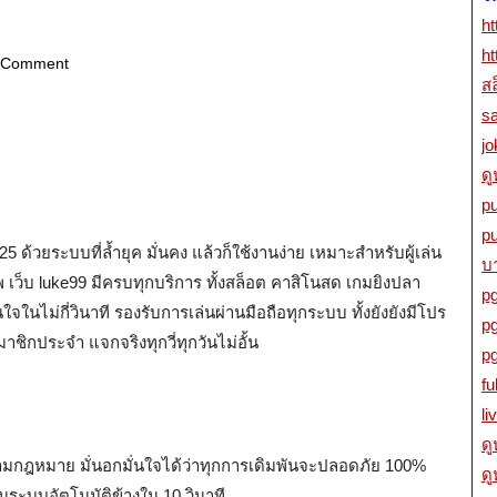
ht
h
 Comment
สล
s
jo
ดู
p
p
5 ด้วยระบบที่ล้ำยุค มั่นคง แล้วก็ใช้งานง่าย เหมาะสำหรับผู้เล่น
บ
พ เว็บ luke99 มีครบทุกบริการ ทั้งสล็อต คาสิโนสด เกมยิงปลา
pg
ใจในไม่กี่วินาที รองรับการเล่นผ่านมือถือทุกระบบ ทั้งยังยังมีโปร
pg
าชิกประจำ แจกจริงทุกวี่ทุกวันไม่อั้น
pg
fu
li
ดู
องตามกฎหมาย มั่นอกมั่นใจได้ว่าทุกการเดิมพันจะปลอดภัย 100%
ดู
านระบบอัตโนมัติข้างใน 10 วินาที