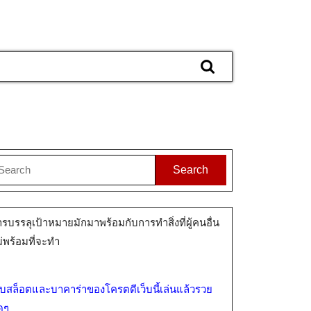
earch
r:
รบรรลุเป้าหมายมักมาพร้อมกับการทำสิ่งที่ผู้คนอื่น
่พร้อมที่จะทำ
็บสล็อตและบาคาร่าของโครตดีเว็บนี้เล่นแล้วรวย
ดๆ