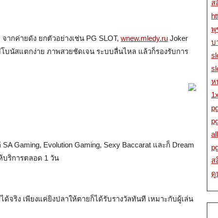
สล
ht
พุ
ม จากค่ายดัง ยกตัวอย่างเช่น PG SLOT,
wnew.mledy.ru
Joker
บ
กมมีโบนัสแตกง่าย ภาพสวยชัดเจน ระบบลื่นไหล แล้วก็รองรับการ
sl
sl
ห
1
pg
pg
al
ก่ SA Gaming, Evolution Gaming, Sexy Baccarat และก็ Dream
pg
้บริการตลอด 1 วัน
สล
ดู
ด้จริง เพียงแค่ยิงปลาให้ตายก็ได้รับรางวัลทันที เหมาะกับผู้เล่น