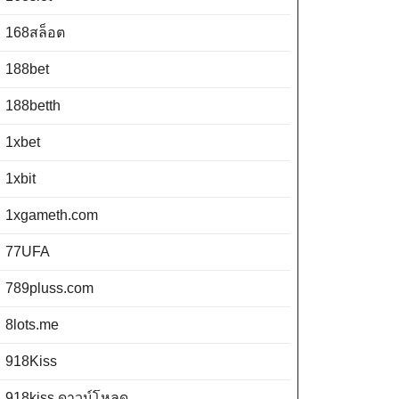
168สล็อต
188bet
188betth
1xbet
1xbit
1xgameth.com
77UFA
789pluss.com
8lots.me
918Kiss
918kiss ดาวน์โหลด