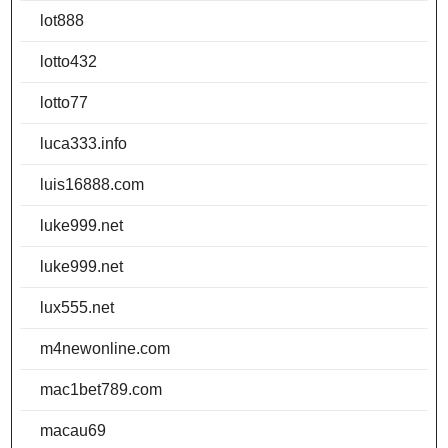
lot888
lotto432
lotto77
luca333.info
luis16888.com
luke999.net
luke999.net
lux555.net
m4newonline.com
mac1bet789.com
macau69