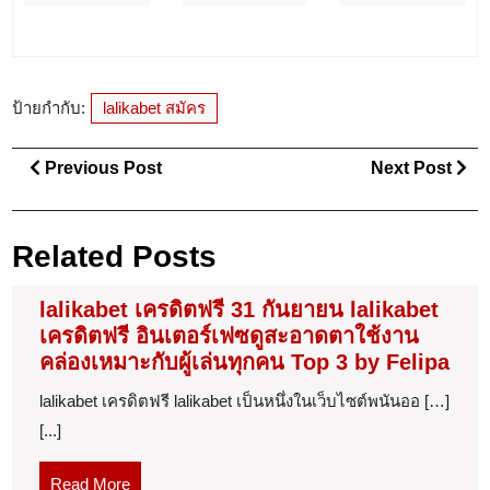
ป้ายกำกับ:
lalikabet สมัคร
แนะแนว
Previous
Ne
Previous Post
Next Post
เรื่อง
Post
Po
Related Posts
lalikabet เครดิตฟรี 31 กันยายน lalikabet
เครดิตฟรี อินเตอร์เฟซดูสะอาดตาใช้งาน
คล่องเหมาะกับผู้เล่นทุกคน Top 3 by Felipa
lalikabet เครดิตฟรี lalikabet เป็นหนึ่งในเว็บไซต์พนันออ […]
[...]
Read
Read More