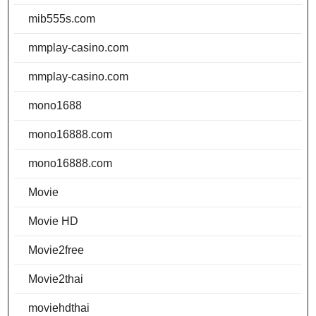
mib555s.com
mmplay-casino.com
mmplay-casino.com
mono1688
mono16888.com
mono16888.com
Movie
Movie HD
Movie2free
Movie2thai
moviehdthai