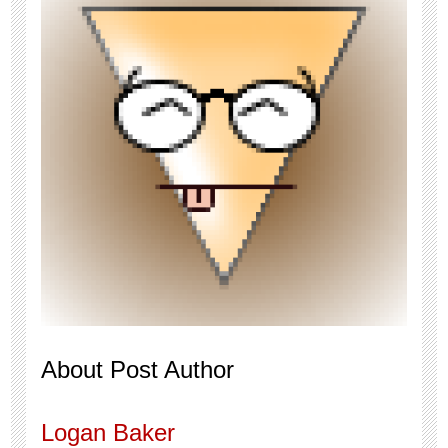
About Post Author
Logan Baker