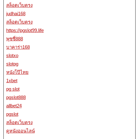
สล็อตเว็บตรง
judhai168
สล็อตเว็บตรง
https://pgslot99.life
พุซซี่888
บาคาร่า168
slotxo
slotpg
หนังโป๊ไทย
1xbet
pg slot
pgslot888
allbet24
pgslot
สล็อตเว็บตรง
ดูหนังออนไลน์