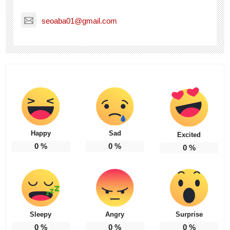
seoaba01@gmail.com
Happy
Sad
Excited
0
%
0
%
0
%
Sleepy
Angry
Surprise
0
%
0
%
0
%