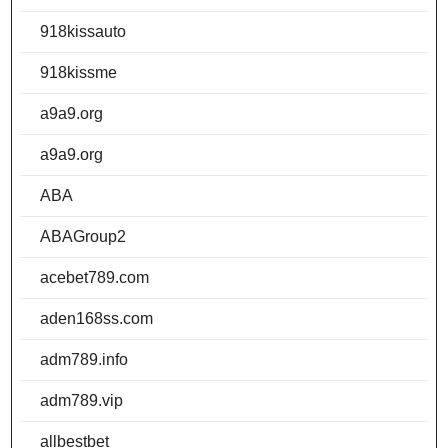
918kissauto
918kissme
a9a9.org
a9a9.org
ABA
ABAGroup2
acebet789.com
aden168ss.com
adm789.info
adm789.vip
allbestbet