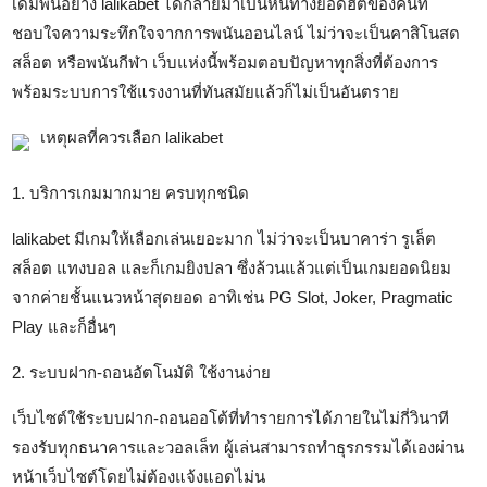
เดิมพันอย่าง lalikabet ได้กลายมาเป็นหนทางยอดฮิตของคนที่
ชอบใจความระทึกใจจากการพนันออนไลน์ ไม่ว่าจะเป็นคาสิโนสด
สล็อต หรือพนันกีฬา เว็บแห่งนี้พร้อมตอบปัญหาทุกสิ่งที่ต้องการ
พร้อมระบบการใช้แรงงานที่ทันสมัยแล้วก็ไม่เป็นอันตราย
เหตุผลที่ควรเลือก lalikabet
1. บริการเกมมากมาย ครบทุกชนิด
lalikabet มีเกมให้เลือกเล่นเยอะมาก ไม่ว่าจะเป็นบาคาร่า รูเล็ต
สล็อต แทงบอล และก็เกมยิงปลา ซึ่งล้วนแล้วแต่เป็นเกมยอดนิยม
จากค่ายชั้นแนวหน้าสุดยอด อาทิเช่น PG Slot, Joker, Pragmatic
Play และก็อื่นๆ
2. ระบบฝาก-ถอนอัตโนมัติ ใช้งานง่าย
เว็บไซต์ใช้ระบบฝาก-ถอนออโต้ที่ทำรายการได้ภายในไม่กี่วินาที
รองรับทุกธนาคารและวอลเล็ท ผู้เล่นสามารถทำธุรกรรมได้เองผ่าน
หน้าเว็บไซต์โดยไม่ต้องแจ้งแอดไม่น