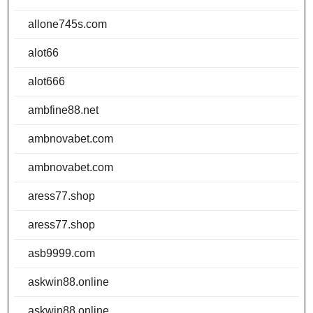
allone745s.com
alot66
alot666
ambfine88.net
ambnovabet.com
ambnovabet.com
aress77.shop
aress77.shop
asb9999.com
askwin88.online
askwin88.online