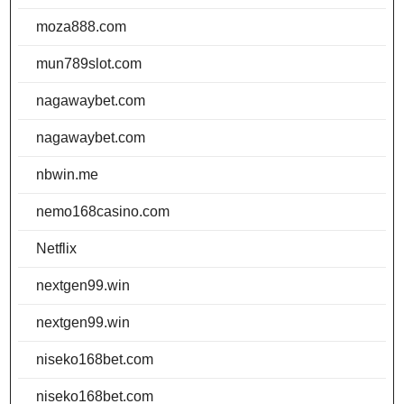
moza888.com
mun789slot.com
nagawaybet.com
nagawaybet.com
nbwin.me
nemo168casino.com
Netflix
nextgen99.win
nextgen99.win
niseko168bet.com
niseko168bet.com