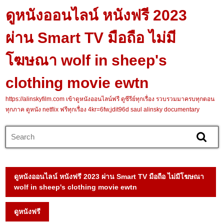
Skip
ดูหนังออนไลน์ หนังฟรี 2023
to
content
ผ่าน Smart TV มือถือ ไม่มี
Skip
to
โฆษณา wolf in sheep's
content
clothing movie ewtn
https://alinskyfilm.com เข้าดูหนังออนไลน์ฟรี ดูซีรีย์ทุกเรื่อง รวบรวมมาครบทุกตอน
ทุกภาค ดูหนัง netflix ฟรีทุกเรื่อง 4kr=6fw,jdit96d saul alinsky documentary
Search
for:
ดูหนังออนไลน์ หนังฟรี 2023 ผ่าน Smart TV มือถือ ไม่มีโฆษณา
wolf in sheep's clothing movie ewtn
ดูหนังฟรี