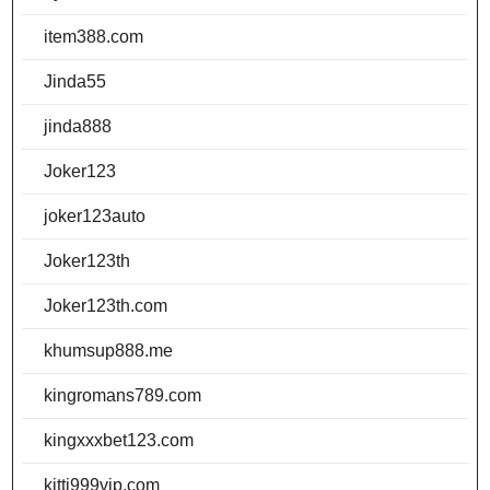
item388.com
Jinda55
jinda888
Joker123
joker123auto
Joker123th
Joker123th.com
khumsup888.me
kingromans789.com
kingxxxbet123.com
kitti999vip.com