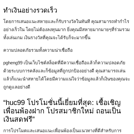
ทำเงินอย่างรวดเร็ว
โดยการเสนอแนะสหายและก็รับรางวัลในทันที คุณสามารถทำกำไร
อย่างเร็วใน โดยไม่ต้องลงทุนมาก ยิ่งคุณมีสหายมากมายๆที่ร่วมรวม
ทั้งเล่นเกม เงินรางวัลที่คุณจะได้รับก็จะมากขึ้น
ความปลอดภัยรวมทั้งความน่าเชื่อถือ
pgheng99 เป็นเว็บไซต์สล็อตที่มีความเชื่อถือแล้วก็ความปลอดภัย
ด้วยระบบการคลังและก็ข้อมูลที่ถูกปกป้องอย่างดี คุณสามารถเล่น
แล้วก็แนะนำสหายได้โดยมีความแน่ใจว่าข้อมูลแล้วก็เงินของคุณจะ
ถูกดูแลอย่างดี
“huc99 โปรโมชั่นนี้เยี่ยมที่สุด: เชื้อเชิญ
เพื่อนพ้องฝาก โปรสมาชิกใหม่ ถอนเป็น
เงินสดฟรี”
การโปรโมตและเสนอแนะเพื่อนพ้องเป็นแนวทางที่ดีสำหรับการ