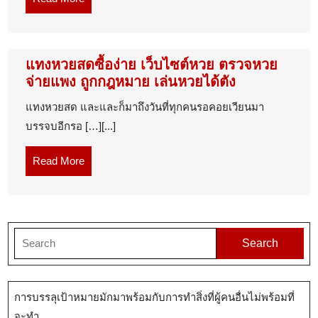
More
แทงหวยสดซื้อง่าย เว็บไซต์หวย ตรวจหวย
จ่ายแพง ถูกกฎหมาย เล่นหวยได้ตัง
แทงหวยสด และและก็มาถึงวันที่ทุกคนรอคอยเวียนมา
บรรจบอีกรอ […][...]
Read
Read More
More
Search
for:
การบรรลุเป้าหมายมักมาพร้อมกับการทำสิ่งที่ผู้คนอื่นไม่พร้อมที่
จะทำ