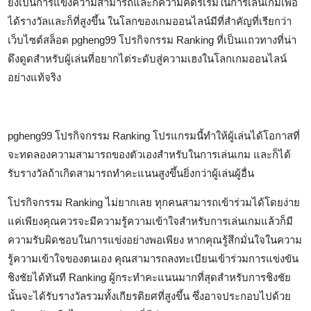
ยังเป็นการแข่งความสามารถและก็ความคิดริเริ่มในการเล่นเกมเพื่อ
ได้รางวัลและก็ที่สูงขึ้น ในโลกของเกมออนไลน์มีที่สำคัญที่เรียกว่า
เว็บไซต์สล็อต pgheng99 โปรกิจกรรม Ranking ที่เป็นแถวทางที่น่า
ดึงดูดสำหรับผู้เล่นที่อยากไต่ระดับสู่ความเฮงในโลกเกมออนไลน์
อย่างแท้จริง
pgheng99 โปรกิจกรรม Ranking โปรแกรมนี้ทำให้ผู้เล่นได้โอกาสที่
จะทดลองความสามารถของตัวเองสำหรับในการเล่นเกม และก็ได้
รับรางวัลถ้าเกิดสามารถทำคะแนนสูงขึ้นยิ่งกว่าผู้เล่นผู้อื่น
โปรกิจกรรม Ranking ไม่ยากเลย ทุกคนสามารถเข้าร่วมได้โดยง่าย
แค่เพียงคุณควรจะมีความรู้ความเข้าใจสำหรับการเล่นเกมแล้วก็มี
ความรับผิดชอบในการแข่งอย่างพอเพียง หากคุณรู้สึกมั่นใจในความ
รู้ความเข้าใจของตนเอง คุณสามารถลงทะเบียนเข้าร่วมการแข่งขัน
ชิงชัยได้ทันที Ranking ผู้กระทำคะแนนมากที่สุดสำหรับการชิงชัย
นั้นจะได้รับรางวัลรวมทั้งเกียรติยศที่สูงขึ้น ซึ่งอาจประกอบไปด้วย