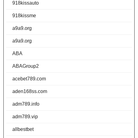
918kissauto
918kissme
a9a9.org
a9a9.org
ABA
ABAGroup2
acebet789.com
aden168ss.com
adm789.info
adm789.vip
allbestbet