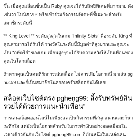
ขึ้น เมื่อคุณเลื่อนขั้นเป็น Ruby คุณจะได้รับสิทธิพิเศษที่มากมาย ดัง
เช่นว่า โบนัส VIP หรือเข้าร่วมกิจกรรมพิเศษที่ชี้เฉพาะสำหรับ
สมาชิกระดับนี้
** King Level ** ระดับสูงสุดในเกม “Infinity Slots” คือระดับ King ที่
คุณสามารถได้รับได้ รางวัลในระดับนี้มีมูลค่าที่สูงมากและคุณจะ
เป็น “กษัตริย์” ของเกม เพื่อนฝูงๆจะได้รับความหวังให้เป็นเพื่อนของ
คุณในโลกสล็อต
ถ้าหากคุณเป็นคนที่รักการเล่นสล็อต ไม่ควรเสียโอกาสนี้ มาเล่น pg
huc99 และก็เป็นสมาชิกในครอบครัวสล็อตกันได้เลย!
สล็อตเว็บไซต์ตรง pgheng99: ลิ้งรับทรัพย์สิน
รวยได้ด้วยการแนะนำเพื่อน”
การเล่นสล็อตออนไลน์ไม่เพียงแค่เป็นกิจกรรมที่สนุกสนานและก็น่า
ระทึกใจ แต่ยังเป็นโอกาสสำหรับในการทำเงินอย่างยอดเยี่ยมใน
เวลาเดียวกันกับเว็บไซต์ pgheng99.com ก็เป็นหนึ่งในแหล่งเล่น