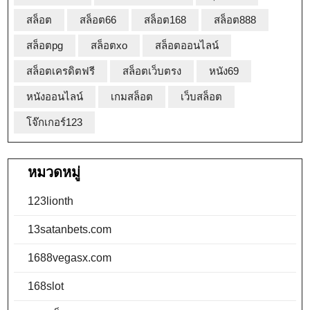
สล็อต
สล็อต66
สล็อต168
สล็อต888
สล็อตpg
สล็อตxo
สล็อตออนไลน์
สล็อตเครดิตฟรี
สล็อตเว็บตรง
หนัง69
หนังออนไลน์
เกมสล็อต
เว็บสล็อต
โจ๊กเกอร์123
หมวดหมู่
123lionth
13satanbets.com
1688vegasx.com
168slot