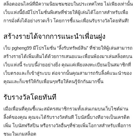
สล็อตออนไลน์ที่มีความนิยมชมชอบในประเทศไทย ไม่เพียงเท่านั้น
เว็บแห่งนี้ยังมีโปรโมชั่นพิเศษที่ช่วยให้ผู้เล่นได้โอกาสสำหรับเพื่อ
การมั่งคั่งได้อย่างรวดเร็ว โดยการชี้แนะเพื่อนรับรางวัลโดยทันที!
สร้างรายได้จากการแนะนำเพื่อนฝูง
เว็บ pgheng99 มีโปรโมชั่น “ลิ้งรับทรัพย์สิน” ที่ช่วยให้ผู้เล่นสามารถ
สร้างรายได้เพิ่มเติมได้ด้วยการเสนอแนะเพื่อนพ้องมาเล่นสล็อตบน
เว็บแห่งนี้ ระบบนี้ง่ายอย่างยิ่ง คุณแค่เพียงลงทะเบียนเป็นสมาชิกที่
เว็บตรงและก็เข้าสู่ระบบ ต่อจากนั้นคุณสามารถรับลิ้งค์แนะนำของ
คุณและก็แชร์ให้กับเพื่อนๆหรือให้คนรู้จักกันมากขึ้น
รับรางวัลโดยทันที
เมื่อเพื่อนที่คุณชี้แนะสมัครสมาชิกรวมทั้งเล่นเกมบนเว็บไซต์ผ่าน
ลิ้งค์ของคุณ คุณจะได้รับรางวัลทันที โบนัสนี้บางทีอาจเป็นเครดิต
เพิ่ม โบนัสฟรีสปิน หรือรางวัลอื่นๆที่ช่วยเพิ่มโอกาสสำหรับเพื่อการ
ชนะในเกมสล็อต