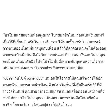
โปรโมชั่น “ชักชวนเพื่อนฝูงฝาก โปรสมาชิกใหม่ ถอนเป็นเงินสดฟรี”
เป็นวิธีที่เยี่ยมสำหรับในการสร้างรายได้รวมทั้งแชร์ประสบการณ์
การพนันออนไลน์ที่น่าสนุกกับเพื่อน แล้วก็ที่สำคัญ คุณจะไม่ต้องออก
จากกระเป๋าเพื่อบันเทิงใจกับการพนันและก็การชนะเงินสด ไม่ว่าคุณ
จะเป็นคนใหม่หรือมือโปร โปรโมชั่นนี้เหมาะกับทุกคนหวานใจการ
เล่นเกมรวมทั้งมองหาโอกาสสำหรับการชนะเยอะขึ้น!
huc99
เว็บไซต์ pgheng99″ เหมือนให้โอกาสให้คุณสร้างรายได้อีก
ทางหนึ่งผ่านการแนะนำเพื่อน ด้วยโปรโมชั่น “ลิ้งรับสินทรัพย์” ที่มี
รางวัลในทันที คุณสามารถร่วมสนุกสนานเล่นสล็อตออนไลน์รวมทั้ง
รวยได้อย่างเร็ว ไม่ว่าคุณจะเป็นนักเล่นการพนันมือใหม่หรือมือ
อาชีพ โอกาสรับรางวัล{และ|และก็|แล้วก็|รวม