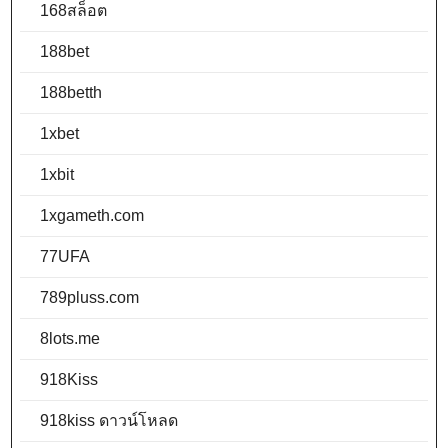
168สล็อต
188bet
188betth
1xbet
1xbit
1xgameth.com
77UFA
789pluss.com
8lots.me
918Kiss
918kiss ดาวน์โหลด