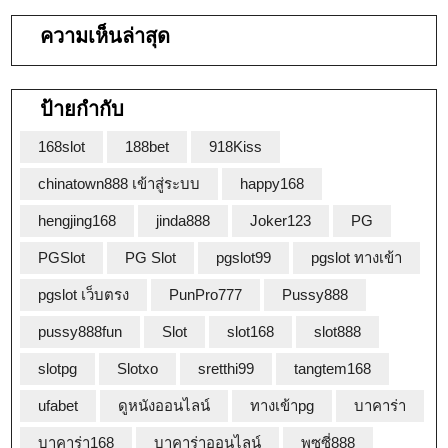
ความเห็นล่าสุด
ป้ายกำกับ
168slot
188bet
918Kiss
chinatown888 เข้าสู่ระบบ
happy168
hengjing168
jinda888
Joker123
PG
PGSlot
PG Slot
pgslot99
pgslot ทางเข้า
pgslot เว็บตรง
PunPro777
Pussy888
pussy888fun
Slot
slot168
slot888
slotpg
Slotxo
sretthi99
tangtem168
ufabet
ดูหนังออนไลน์
ทางเข้าpg
บาคาร่า
บาคาร่า168
บาคาร่าออนไลน์
พุซซี่888