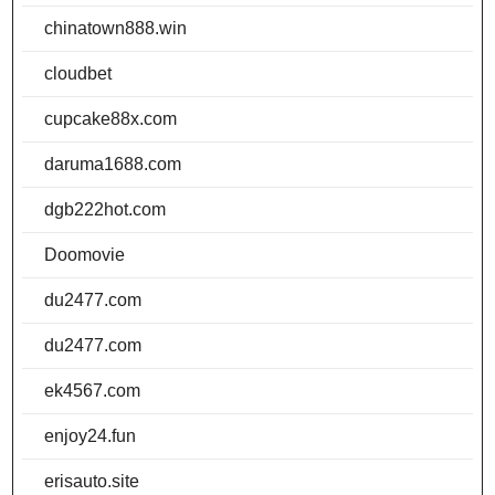
chinatown888.win
cloudbet
cupcake88x.com
daruma1688.com
dgb222hot.com
Doomovie
du2477.com
du2477.com
ek4567.com
enjoy24.fun
erisauto.site