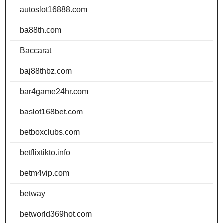
autoslot16888.com
ba88th.com
Baccarat
baj88thbz.com
bar4game24hr.com
baslot168bet.com
betboxclubs.com
betflixtikto.info
betm4vip.com
betway
betworld369hot.com