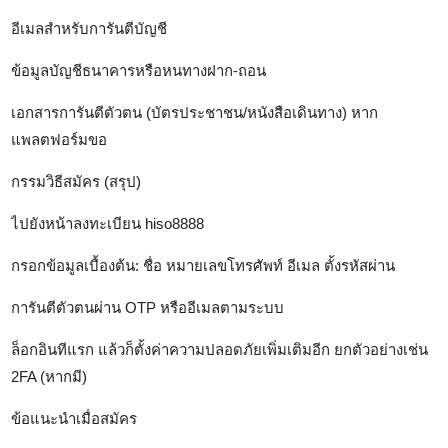
อีเมลสำหรับการันตีบัญชี
ข้อมูลบัญชีธนาคารหรือหนทางฝาก-ถอน
เอกสารการันตีตัวตน (บัตรประชาชน/หนังสือเดินทาง) หาก
แพลตฟอร์มขอ
กรรมวิธีสมัคร (สรุป)
ไปยังหน้าลงทะเบียน hiso8888
กรอกข้อมูลเบื้องต้น: ชื่อ หมายเลขโทรศัพท์ อีเมล ตั้งรหัสผ่าน
การันตีตัวตนผ่าน OTP หรืออีเมลตามระบบ
ล็อกอินทีแรก แล้วก็ตั้งค่าความปลอดภัยเพิ่มเติมอีก ยกตัวอย่างเช่น
2FA (หากมี)
ข้อแนะนำเมื่อสมัคร