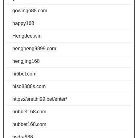
gowingo88.com
happy168
Hengdee.win
hengheng9899.com
hengjing168
hi6bet.com
hiso8888s.com
https://sretthi99.bet/enter/
hubbet168.com
hubbet168.com
hydra888