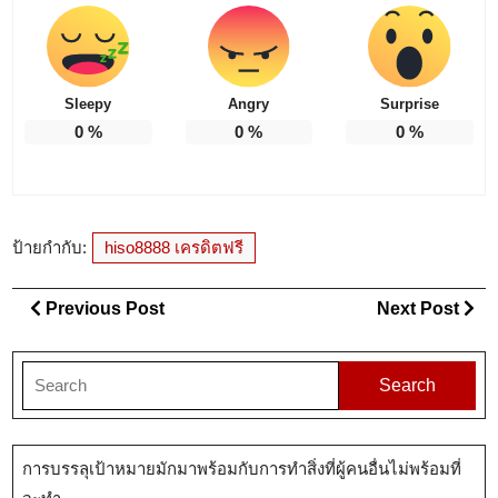
Sleepy
Angry
Surprise
0
%
0
%
0
%
ป้ายกำกับ:
hiso8888 เครดิตฟรี
แนะแนว
Previous
Ne
Previous Post
Next Post
เรื่อง
Post
Po
Search
for:
การบรรลุเป้าหมายมักมาพร้อมกับการทำสิ่งที่ผู้คนอื่นไม่พร้อมที่