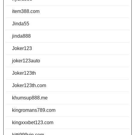
item388.com
Jinda55
jinda888
Joker123
joker123auto
Joker123th
Joker123th.com
khumsup888.me
kingromans789.com
kingxxxbet123.com
kitti999vip.com