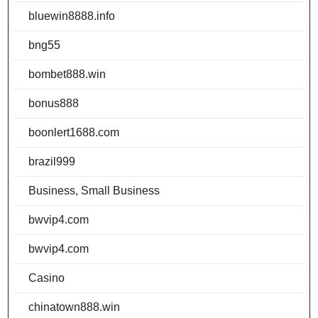
bluewin8888.info
bng55
bombet888.win
bonus888
boonlert1688.com
brazil999
Business, Small Business
bwvip4.com
bwvip4.com
Casino
chinatown888.win