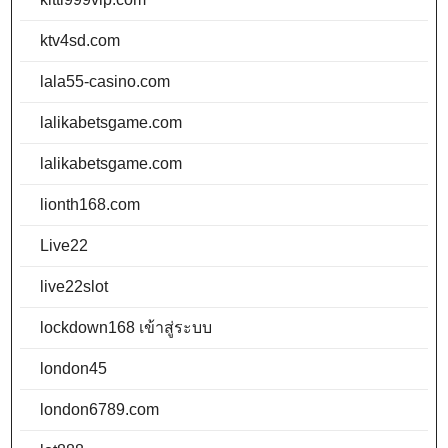
ktv4sd.com
lala55-casino.com
lalikabetsgame.com
lalikabetsgame.com
lionth168.com
Live22
live22slot
lockdown168 เข้าสู่ระบบ
london45
london6789.com