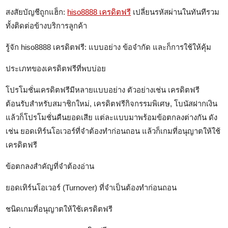
สงสัยบัญชีถูกแฮ็ก:
hiso8888 เครดิตฟรี
เปลี่ยนรหัสผ่านในทันทีรวม
ทั้งติดต่อข้างบริการลูกค้า
รู้จัก hiso8888 เครดิตฟรี: แบบอย่าง ข้อจำกัด และก็การใช้ให้คุ้ม
ประเภทของเครดิตฟรีที่พบบ่อย
โปรโมชั่นเครดิตฟรีมีหลายแบบอย่าง ตัวอย่างเช่น เครดิตฟรี
ต้อนรับสำหรับสมาชิกใหม่, เครดิตฟรีกิจกรรมพิเศษ, โบนัสฝากเงิน
แล้วก็โปรโมชั่นคืนยอดเสีย แต่ละแบบมาพร้อมข้อตกลงต่างกัน ดัง
เช่น ยอดเทิร์นโอเวอร์ที่จำต้องทำก่อนถอน แล้วก็เกมที่อนุญาตให้ใช้
เครดิตฟรี
ข้อตกลงสำคัญที่จำต้องอ่าน
ยอดเทิร์นโอเวอร์ (Turnover) ที่จำเป็นต้องทำก่อนถอน
ชนิดเกมที่อนุญาตให้ใช้เครดิตฟรี