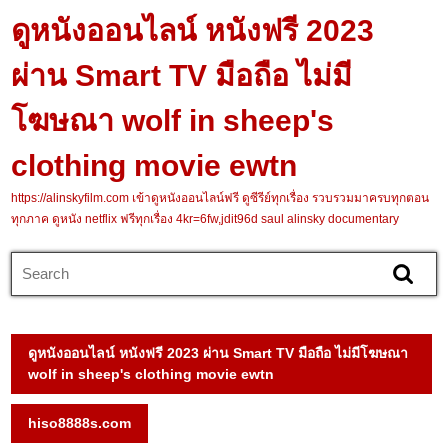
Skip
ดูหนังออนไลน์ หนังฟรี 2023
to
content
ผ่าน Smart TV มือถือ ไม่มี
Skip
to
โฆษณา wolf in sheep's
content
clothing movie ewtn
https://alinskyfilm.com เข้าดูหนังออนไลน์ฟรี ดูซีรีย์ทุกเรื่อง รวบรวมมาครบทุกตอน
ทุกภาค ดูหนัง netflix ฟรีทุกเรื่อง 4kr=6fw,jdit96d saul alinsky documentary
Search
for:
ดูหนังออนไลน์ หนังฟรี 2023 ผ่าน Smart TV มือถือ ไม่มีโฆษณา
wolf in sheep's clothing movie ewtn
hiso8888s.com