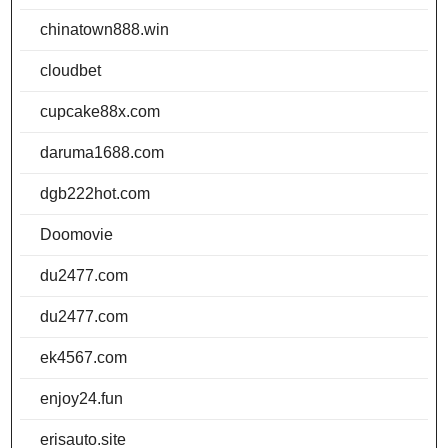
chinatown888.win
cloudbet
cupcake88x.com
daruma1688.com
dgb222hot.com
Doomovie
du2477.com
du2477.com
ek4567.com
enjoy24.fun
erisauto.site