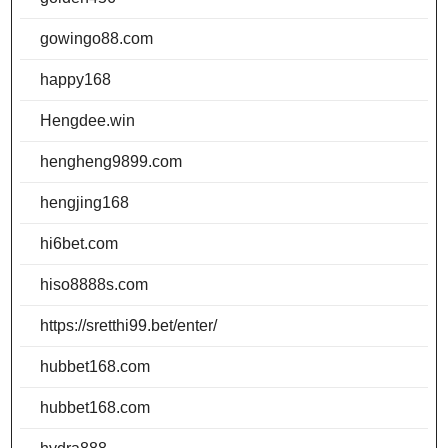
gowingo88.com
happy168
Hengdee.win
hengheng9899.com
hengjing168
hi6bet.com
hiso8888s.com
https://sretthi99.bet/enter/
hubbet168.com
hubbet168.com