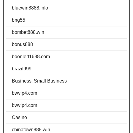
bluewin8888.info
bng55
bombet888.win
bonus888
boonlert1688.com
brazil999
Business, Small Business
bwvip4.com
bwvip4.com
Casino
chinatown888.win