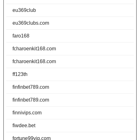
eu369club
eu369clubs.com
faro168
fcharoenkit168.com
fcharoenkit168.com
ff123th
finfinbet789.com
finfinbet789.com
finnivips.com
fiwdee.bet
fortune99vip.com