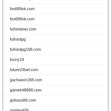
fox689ok.com
fox689ok.com
fullsloteiei.com
fullslotpg
fullslotpg168.com
funny18
future24bet.com
gachawin168.com
gamehit8888.com
gobaza88.com
golden456