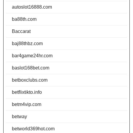
autoslot16888.com
ba88th.com
Baccarat
baj88thbz.com
bar4game24hr.com
baslot168bet.com
betboxclubs.com
betflixtikto.info
betm4vip.com
betway
betworld369hot.com