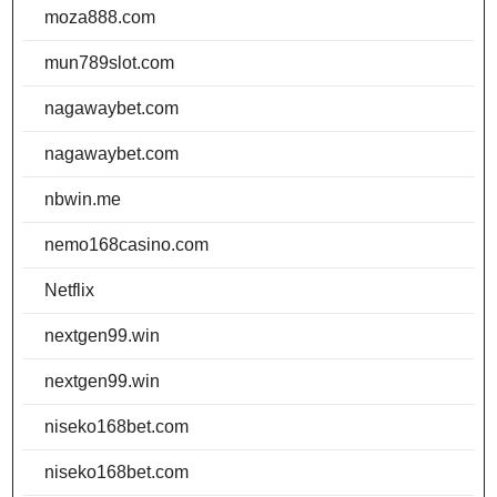
moza888.com
mun789slot.com
nagawaybet.com
nagawaybet.com
nbwin.me
nemo168casino.com
Netflix
nextgen99.win
nextgen99.win
niseko168bet.com
niseko168bet.com