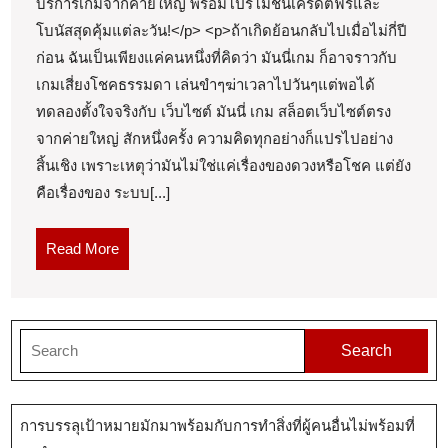
บริการเกมจากค่ายใหญ่ พร้อมโปรโมชั่นเครดิตฟรีและ
นี่
โบนัสสุดคุ้มแต่ละวัน!</p> <p>ถ้าเกิดย้อนกลับไปเมื่อไม่กี่ปี
เกม
ก่อน ฉันเป็นเพียงแค่คนหนึ่งที่คิดว่า มันนี่เกม ก็อาจราวกับ
บริก
เกมเสี่ยงโชคธรรมดา เล่นขำๆฆ่าเวลาไปวันๆแต่พอได้
ทดลองตั้งใจจริงกับ เว็บไซต์ มันนี่ เกม สล็อตเว็บไซต์ตรง
คา
จากค่ายใหญ่ สักหนึ่งครั้ง ความคิดทุกอย่างก็แปรไปอย่าง
สิ
สิ้นเชิง เพราะเหตุว่ามันไม่ใช่แค่เรื่องของดวงหรือโชค แต่ยัง
โน
คือเรื่องของ ระบบ[...]
ออนไ
ครบ
Read
Read More
วงจร
More
สมาช
ใหม่
Search
รับ
for:
100
เว็บ
การบรรลุเป้าหมายมักมาพร้อมกับการทำสิ่งที่ผู้คนอื่นไม่พร้อมที่