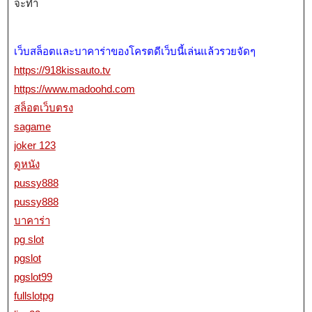
พนัน
จะทำ
ออนไ
บอล
เว็บสล็อตและบาคาร่าของโครตดีเว็บนี้เล่นแล้วรวยจัดๆ
บา
https://918kissauto.tv
คา
https://www.madoohd.com
ร่า
สล็อตเว็บตรง
ยิง
sagame
ปลา
joker 123
ดูหนัง
สล็อ
pussy888
หวย
pussy888
มัน
บาคาร่า
นี่
pg slot
เกม
pgslot
แตก
pgslot99
ดี
fullslotpg